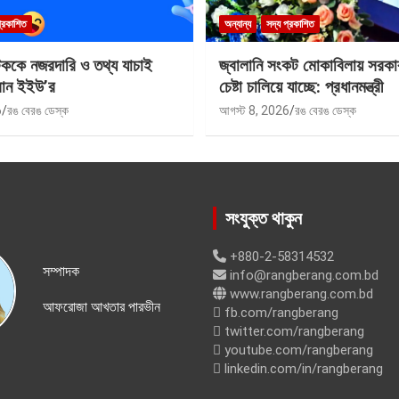
প্রকাশিত
অন্যান্য
সদ্য প্রকাশিত
টককে নজরদারি ও তথ্য যাচাই
জ্বালানি সংকট মোকাবিলায় সরকার 
বান ইইউ’র
চেষ্টা চালিয়ে যাচ্ছে: প্রধানমন্ত্রী
6
রঙ বেরঙ ডেস্ক
আগস্ট 8, 2026
রঙ বেরঙ ডেস্ক
সংযুক্ত থাকুন
+880-2-58314532
সম্পাদক
info@rangberang.com.bd
www.rangberang.com.bd
আফরোজা আখতার পারভীন
fb.com/rangberang
twitter.com/rangberang
youtube.com/rangberang
linkedin.com/in/rangberang