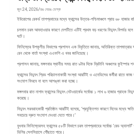
জুন 24, 2026
রঙ বেরঙ ডেস্ক
ইউরোপের রেকর্ড তাপপ্রবাহের মধ্যে ফ্রান্সের উত্তর-পশ্চিমাঞ্চলে প্রায় ৬৮ হাজার 
চলমান চরম আবহাওয়ার কারণে দেশটিতে এটিই প্রথম বড় ধরণের বিদ্যুৎ বিপর্যয় বলে জান
ঘটে।
ফিনিস্তের উপকূলীয় বিভাগের প্রশাসন এক বিবৃতিতে জানায়, অতিরিক্ত তাপমাত্রার সঙ
রেন থেকে বার্তা সংস্থা এএফপি এ খবর জানিয়েছে।
প্রশাসন জানায়, মঙ্গলবার স্থানীয় সময় রাত ৯টার দিকে ব্রিটানি অঞ্চলের কুইম্প
ফ্রান্সের বিদ্যুৎ গ্রিড পরিচালনাকারী সংস্থা আরটিই ও এনেডিসের কর্মীরা রাতে কাজ
সংযোগ ফিরবে না বলে আশঙ্কা করা হচ্ছে।
মঙ্গলবার রাত নাগাদ ফ্রান্সের বিদ্যুৎ নেটওয়ার্কের সর্বোচ্চ ১ লাখ ৬ হাজার গ্রাহক
করেছে।
বিদ্যুৎ সরবরাহকারী প্রতিষ্ঠান আরটিই বলেছে, ‘প্রযুক্তিগত কারণে দিনের মধ্যে ক্ষ
সবচেয়ে দ্রুত সংযোগ দেওয়া যেতে পারে।’
বুধবার ফিনিস্তেরসহ ফ্রান্সের ৫৮টি বিভাগে চরম তাপপ্রবাহের সর্বোচ্চ ‘রেড অ্যালার্
ডিগ্রি সেলসিয়াসে পৌঁছাতে পারে।