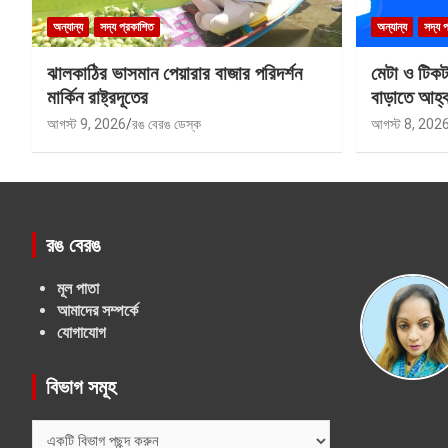
অন্যান্য
সদ্য প্রকাশিত
অন্যান্য
সদ্য 
ঝালকাঠির ভাসমান পেয়ারার বাজার পরিদর্শন
মেটা ও টিক
মার্কিন রাষ্ট্রদূতের
বাড়াতে আহ্
আগস্ট 9, 2026
রঙ বেরঙ ডেস্ক
আগস্ট 8, 202
রঙ বেরঙ
মূল পাতা
আমাদের সম্পর্কে
যোগাযোগ
বিভাগ সমূহ
বিভাগ