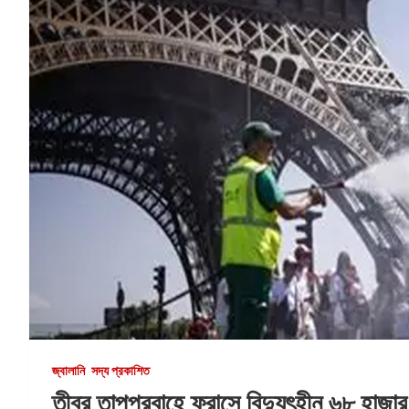
জ্বালানি
সদ্য প্রকাশিত
তীব্র তাপপ্রবাহে ফ্রান্সে বিদ্যুৎহীন ৬৮ হাজার