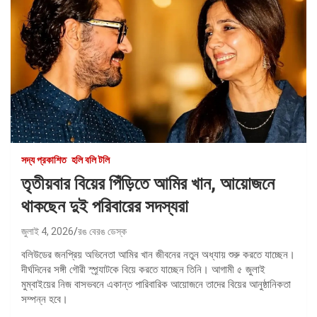
সদ্য প্রকাশিত
হলি বলি টলি
তৃতীয়বার বিয়ের পিঁড়িতে আমির খান, আয়োজনে
থাকছেন দুই পরিবারের সদস্যরা
জুলাই 4, 2026
রঙ বেরঙ ডেস্ক
বলিউডের জনপ্রিয় অভিনেতা আমির খান জীবনের নতুন অধ্যায় শুরু করতে যাচ্ছেন।
দীর্ঘদিনের সঙ্গী গৌরী স্প্র্যাটকে বিয়ে করতে যাচ্ছেন তিনি। আগামী ৫ জুলাই
মুম্বাইয়ের নিজ বাসভবনে একান্ত পারিবারিক আয়োজনে তাদের বিয়ের আনুষ্ঠানিকতা
সম্পন্ন হবে।