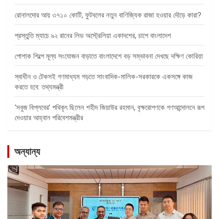
রোনালদোর আয় ৩৭১০ কোটি, ফুটবলের নতুন বাণিজ্যিক রাজা হওয়ার দৌড়ে কারা?
প্রস্তুতি ম্যাচে ৯২ রানের লিড অস্ট্রেলিয়া একাদশের, চাপে বাংলাদেশ
পোশাক শিল্পে মূল্য সংযোজন বাড়াতে বাংলাদেশে বড় সম্ভাবনা দেখছে দক্ষিণ কোরিয়া
স্বাধীন ও টেকসই গণমাধ্যম গড়তে সাংবাদিক-মালিক-সরকারকে একসঙ্গে কাজ
করতে হবে: তথ্যমন্ত্রী
‘সবুজ বিপ্লবের’ পথিকৃৎ ছিলেন শহীদ জিয়াউর রহমান, বৃক্ষরোপণকে গণআন্দোলনে রূপ
দেওয়ার আহ্বান পরিবেশমন্ত্রীর
অন্যান্য