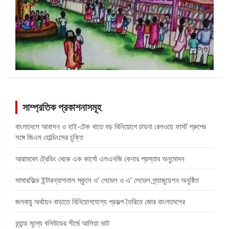
সাম্প্রতিক প্রকাশনাসমূহ
বাংলাদেশে আবাসন ও হাই-টেক খাতে বড় বিনিয়োগে চায়না রেলওয়ে ফার্স্ট গ্রুপের
সঙ্গে জিএম হোল্ডিংসের চুক্তি
আরামকো ট্রেডিং থেকে এক কার্গো এলএনজি কেনার প্রস্তাব অনুমোদন
সামারফিল্ড ইন্টারন্যাশনাল স্কুলে ও’ লেভেল ও এ’ লেভেল গ্র্যাজুয়েশন অনুষ্ঠিত
জলবায়ু অর্থায়ন বাড়াতে বিনিয়োগযোগ্য প্রকল্প তৈরিতে জোর বাংলাদেশের
ব্র্যান্ড মূল্যে বলিউডের শীর্ষে আলিয়া ভাট