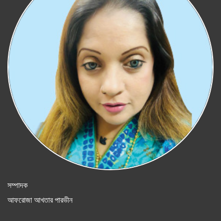
সম্পাদক
আফরোজা আখতার পারভীন