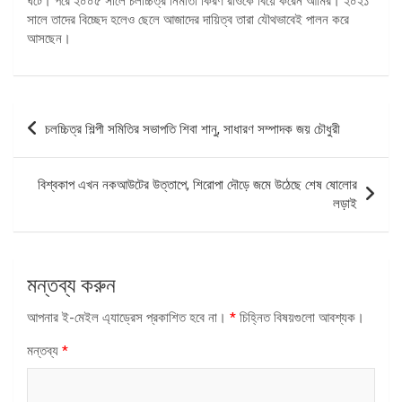
ঘটে। পরে ২০০৫ সালে চলচ্চিত্র নির্মাতা কিরণ রাওকে বিয়ে করেন আমির। ২০২১
সালে তাদের বিচ্ছেদ হলেও ছেলে আজাদের দায়িত্ব তারা যৌথভাবেই পালন করে
আসছেন।
পোস্ট
চলচ্চিত্র শিল্পী সমিতির সভাপতি শিবা শানু, সাধারণ সম্পাদক জয় চৌধুরী
ন্যাভিগেশন
বিশ্বকাপ এখন নকআউটের উত্তাপে, শিরোপা দৌড়ে জমে উঠেছে শেষ ষোলোর
লড়াই
মন্তব্য করুন
আপনার ই-মেইল এ্যাড্রেস প্রকাশিত হবে না।
*
চিহ্নিত বিষয়গুলো আবশ্যক।
মন্তব্য
*