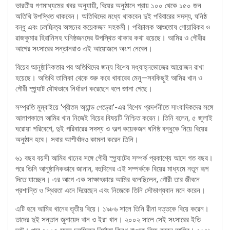
ভারতীয় গণমাধ্যমের খবর অনুযায়ী, বিয়ের অনুষ্ঠানে প্রায় ১০০ থেকে ১৫০ জন
অতিথি উপস্থিত থাকবেন। অতিথিদের মধ্যে থাকবেন দুই পরিবারের সদস্য, ঘনিষ্ঠ
বন্ধু এবং চলচ্চিত্র অঙ্গনের কয়েকজন সহকর্মী। পরিচালক আশুতোষ গোয়ারিকর ও
রাজকুমার হিরানিসহ ঘনিষ্ঠজনদের উপস্থিত থাকার কথা রয়েছে। আমির ও গৌরীর
আগের সংসারের সন্তানরাও এই আয়োজনে অংশ নেবেন।
বিয়ের আনুষ্ঠানিকতার পর অতিথিদের জন্য বিশেষ মধ্যাহ্নভোজের আয়োজন রাখা
হয়েছে। অতিথি তালিকা থেকে শুরু করে খাবারের মেনু—সবকিছুই আমির খান ও
গৌরী স্প্র্যাট যৌথভাবে নির্ধারণ করেছেন বলে জানা গেছে।
সম্প্রতি মুম্বাইয়ে ‘প্রীতম অ্যান্ড পেড্রো’-এর বিশেষ প্রদর্শনীতে সাংবাদিকদের সঙ্গে
আলাপকালে আমির খান নিজেই বিয়ের বিষয়টি নিশ্চিত করেন। তিনি বলেন, ৫ জুলাই
ঘরোয়া পরিবেশে, দুই পরিবারের সদস্য ও অল্প কয়েকজন ঘনিষ্ঠ বন্ধুকে নিয়ে বিয়ের
অনুষ্ঠান হবে। সবার আশীর্বাদও কামনা করেন তিনি।
৬১ বছর বয়সী আমির খানের সঙ্গে গৌরী স্প্র্যাটের সম্পর্ক প্রকাশ্যে আসে গত বছর।
পরে তিনি আনুষ্ঠানিকভাবে জানান, বহুদিনের এই সম্পর্ককে বিয়ের মাধ্যমে নতুন রূপ
দিতে যাচ্ছেন। এর আগে এক সাক্ষাৎকারে আমির বলেছিলেন, গৌরী তার জীবনে
প্রশান্তি ও স্থিরতা এনে দিয়েছেন এবং নিজেকে তিনি সৌভাগ্যবান মনে করেন।
এটি হবে আমির খানের তৃতীয় বিয়ে। ১৯৮৬ সালে তিনি রীনা দত্তকে বিয়ে করেন।
তাদের দুই সন্তান জুনায়েদ খান ও ইরা খান। ২০০২ সালে সেই সংসারের ইতি