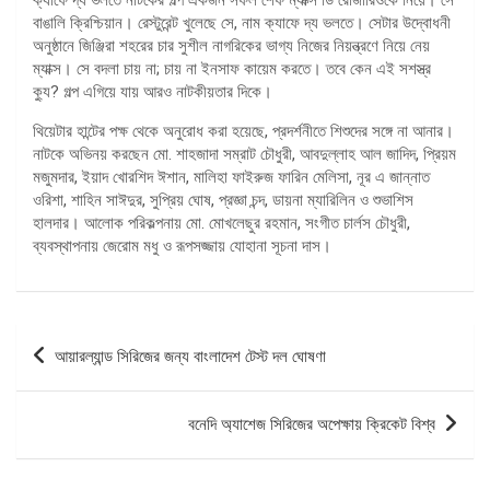
বাঙালি ক্রিশ্চিয়ান। রেস্টুরেন্ট খুলেছে সে, নাম ক্যাফে দ্য ভলতে। সেটার উদ্বোধনী
অনুষ্ঠানে জিঞ্জিরা শহরের চার সুশীল নাগরিকের ভাগ্য নিজের নিয়ন্ত্রণে নিয়ে নেয়
ম্যাক্স। সে বদলা চায় না; চায় না ইনসাফ কায়েম করতে। তবে কেন এই সশস্ত্র
ক্যু? গল্প এগিয়ে যায় আরও নাটকীয়তার দিকে।
থিয়েটার হান্টের পক্ষ থেকে অনুরোধ করা হয়েছে, প্রদর্শনীতে শিশুদের সঙ্গে না আনার।
নাটকে অভিনয় করছেন মো. শাহজাদা সম্রাট চৌধুরী, আবদুল্লাহ আল জাদিদ, প্রিয়ম
মজুমদার, ইয়াদ খোরশিদ ঈশান, মালিহা ফাইরুজ ফারিন মেলিসা, নূর এ জান্নাত
ওরিশা, শাহিন সাঈদুর, সুপ্রিয় ঘোষ, প্রজ্ঞা চন্দ, ডায়না ম্যারিলিন ও শুভাশিস
হালদার। আলোক পরিকল্পনায় মো. মোখলেছুর রহমান, সংগীত চার্লস চৌধুরী,
ব্যবস্থাপনায় জেরোম মধু ও রূপসজ্জায় যোহানা সূচনা দাস।
পোস্ট
আয়ারল্যান্ড সিরিজের জন্য বাংলাদেশ টেস্ট দল ঘোষণা
ন্যাভিগেশন
বনেদি অ্যাশেজ সিরিজের অপেক্ষায় ক্রিকেট বিশ্ব