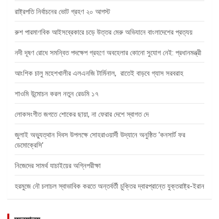
রাষ্ট্রপতি নির্বাচনের ভোট গ্রহণ ২০ আগস্ট
রুশ পারমাণবিক আইসব্রেকারে চড়ে উত্তর মেরু অভিযানে বাংলাদেশের প্রত্যয়
নদী দূষণ রোধে সমন্বিত পদক্ষেপ গ্রহণে অবহেলার কোনো সুযোগ নেই: প্রধানমন্ত্রী
আংশিক চালু মহেশখালীর এলএনজি টার্মিনাল, রাতেই বাড়বে গ্যাস সরবরাহ
শাওমি উন্মোচন করল নতুন রেডমি ১৭
লোকসংগীত জগতে শোকের ছায়া, না ফেরার দেশে স্বাগত দে
জুলাই অভ্যুত্থান দিবস উপলক্ষে সোহরাওয়ার্দী উদ্যানে অনুষ্ঠিত ‘কনসার্ট ফর
ডেমোক্রেসি’
নিজেদের সামর্থ যাচাইয়ের অগ্নিপরীক্ষা
হরমুজে নৌ চলাচল স্বাভাবিক করতে অন্তর্বর্তী চুক্তির দ্বারপ্রান্তে যুক্তরাষ্ট্র-ইরান