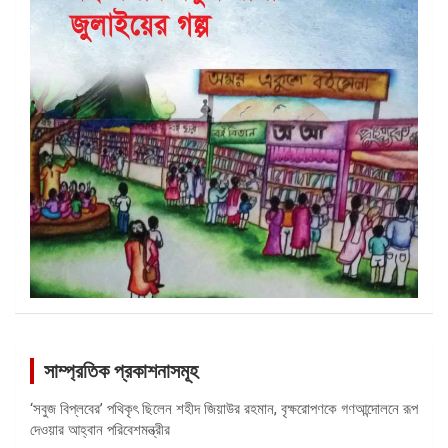
সাম্প্রতিক প্রকাশনাসমূহ
‘সবুজ বিপ্লবের’ পথিকৃৎ ছিলেন শহীদ জিয়াউর রহমান, বৃক্ষরোপণকে গণআন্দোলনে রূপ
দেওয়ার আহ্বান পরিবেশমন্ত্রীর