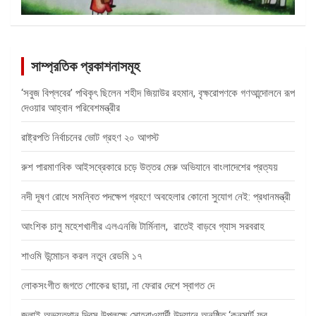
সাম্প্রতিক প্রকাশনাসমূহ
‘সবুজ বিপ্লবের’ পথিকৃৎ ছিলেন শহীদ জিয়াউর রহমান, বৃক্ষরোপণকে গণআন্দোলনে রূপ
দেওয়ার আহ্বান পরিবেশমন্ত্রীর
রাষ্ট্রপতি নির্বাচনের ভোট গ্রহণ ২০ আগস্ট
রুশ পারমাণবিক আইসব্রেকারে চড়ে উত্তর মেরু অভিযানে বাংলাদেশের প্রত্যয়
নদী দূষণ রোধে সমন্বিত পদক্ষেপ গ্রহণে অবহেলার কোনো সুযোগ নেই: প্রধানমন্ত্রী
আংশিক চালু মহেশখালীর এলএনজি টার্মিনাল, রাতেই বাড়বে গ্যাস সরবরাহ
শাওমি উন্মোচন করল নতুন রেডমি ১৭
লোকসংগীত জগতে শোকের ছায়া, না ফেরার দেশে স্বাগত দে
জুলাই অভ্যুত্থান দিবস উপলক্ষে সোহরাওয়ার্দী উদ্যানে অনুষ্ঠিত ‘কনসার্ট ফর