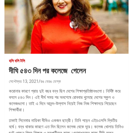
হলি বলি টলি
দীঘি ৫৪৩ দিন পর কলেজে গেলেন
সেপ্টেম্বর 13, 2021
রঙ বেরঙ ডেস্ক
করোনার কারণে প্রায় দুই বছর বন্ধ ছিল দেশের শিক্ষাপ্রতিষ্ঠানগুলো। নির্দিষ্ট করে
বললে ৫৪৩ দিন। এই দীর্ঘ সময় পর অবশেষে রোববার খুলেছে দেশের স্কুল ও
কলেজগুলো। তাই এ দিনে আনন্দ-উল্লাস নিয়েই নিজ নিজ শিক্ষালয়ে গিয়েছেন
শিক্ষার্থীরা।
ঢাকাই সিনেমার নায়িকা দীঘিও একজন ছাত্রী। তিনি পড়েন এইচএসসি দ্বিতীয়
বর্ষে। বন্ধ থাকার কারণে এত দিন ছিলেন কলেজ থেকে দূরে। কলেজ খোলায় তিনিও
ছুটে গেছেন প্রিয় শিক্ষক ও সহপাঠীদের কাছে।গণমাধ্যমের কাছে দীঘি বলেন,