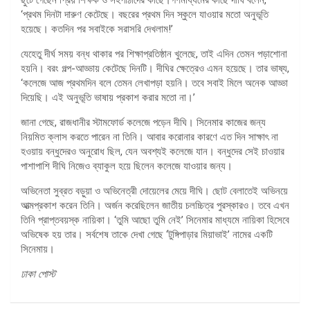
‘প্রথম দিনটা দারুণ কেটেছে। বছরের প্রথম দিন স্কুলে যাওয়ার মতো অনুভূতি
হয়েছে। কতদিন পর সবাইকে সরাসরি দেখলাম!’
যেহেতু দীর্ঘ সময় বন্ধ থাকার পর শিক্ষাপ্রতিষ্ঠান খুলেছে, তাই এদিন তেমন পড়াশোনা
হয়নি। বরং গল্প-আড্ডায় কেটেছে দিনটি। দীঘির ক্ষেত্রেও এমন হয়েছে। তার ভাষ্য,
‘কলেজে আজ প্রথমদিন বলে তেমন লেখাপড়া হয়নি। তবে সবাই মিলে অনেক আড্ডা
দিয়েছি। এই অনুভূতি ভাষায় প্রকাশ করার মতো না।’
জানা গেছে, রাজধানীর স্টামফোর্ড কলেজে পড়েন দীঘি। সিনেমার কাজের জন্য
নিয়মিত ক্লাস করতে পারেন না তিনি। আবার করোনার কারণে এত দিন সাক্ষাৎ না
হওয়ায় বন্ধুদেরও অনুরোধ ছিল, যেন অবশ্যই কলেজে যান। বন্ধুদের সেই চাওয়ার
পাশাপাশি দীঘি নিজেও ব্যাকুল হয়ে ছিলেন কলেজে যাওয়ার জন্য।
অভিনেতা সুব্রত বড়ুয়া ও অভিনেত্রী দোয়েলের মেয়ে দীঘি। ছোট বেলাতেই অভিনয়ে
আত্মপ্রকাশ করেন তিনি। অর্জন করেছিলেন জাতীয় চলচ্চিত্র পুরস্কারও। তবে এখন
তিনি প্রাপ্তবয়স্ক নায়িকা। ‘তুমি আছো তুমি নেই’ সিনেমার মাধ্যমে নায়িকা হিসেবে
অভিষেক হয় তার। সর্বশেষ তাকে দেখা গেছে ‘টুঙ্গিপাড়ার মিয়াভাই’ নামের একটি
সিনেমায়।
ঢাকা পোস্ট