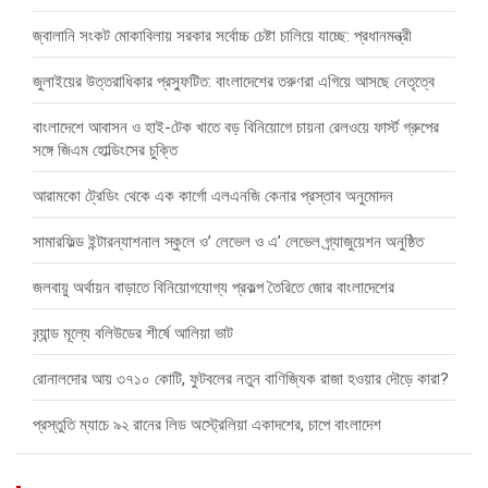
জ্বালানি সংকট মোকাবিলায় সরকার সর্বোচ্চ চেষ্টা চালিয়ে যাচ্ছে: প্রধানমন্ত্রী
জুলাইয়ের উত্তরাধিকার প্রস্ফুটিত: বাংলাদেশের তরুণরা এগিয়ে আসছে নেতৃত্বে
বাংলাদেশে আবাসন ও হাই-টেক খাতে বড় বিনিয়োগে চায়না রেলওয়ে ফার্স্ট গ্রুপের
সঙ্গে জিএম হোল্ডিংসের চুক্তি
আরামকো ট্রেডিং থেকে এক কার্গো এলএনজি কেনার প্রস্তাব অনুমোদন
সামারফিল্ড ইন্টারন্যাশনাল স্কুলে ও’ লেভেল ও এ’ লেভেল গ্র্যাজুয়েশন অনুষ্ঠিত
জলবায়ু অর্থায়ন বাড়াতে বিনিয়োগযোগ্য প্রকল্প তৈরিতে জোর বাংলাদেশের
ব্র্যান্ড মূল্যে বলিউডের শীর্ষে আলিয়া ভাট
রোনালদোর আয় ৩৭১০ কোটি, ফুটবলের নতুন বাণিজ্যিক রাজা হওয়ার দৌড়ে কারা?
প্রস্তুতি ম্যাচে ৯২ রানের লিড অস্ট্রেলিয়া একাদশের, চাপে বাংলাদেশ