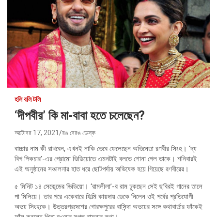
হলি বলি টলি
‘দীপবীর’ কি মা-বাবা হতে চলেছেন?
অক্টোবর 17, 2021
রঙ বেরঙ ডেস্ক
বাচ্চার নাম কী রাখবেন, এখনই নাকি ভেবে ফেলেছেন অভিনেতা রণবীর সিংহ। ‘দ্য
বিগ পিকচার’-এর প্রোমো ভিডিয়োতে এমনটাই বলতে শোনা গেল তাকে। শনিবারই
এই অনুষ্ঠানের সঞ্চালনার হাত ধরে ছোটপর্দায় অভিষেক হয়ে গিয়েছে রণবীরের।
৫ মিনিট ১৪ সেকেন্ডের ভিডিয়ো। ‘রামলীলা’-র রাম ঢুকছেন সেই ছবিরই গানের তালে
পা মিলিয়ে। তার পরে একেবারে ফিল্মি কায়দায় ডেকে নিলেন ওই পর্বের প্রতিযোগী
অভয় সিংহকে। উত্তরপ্রদেশের গোরক্ষপুরের বাসিন্দা অভয়ের সঙ্গে কথাবার্তার ফাঁকেই
ফাঁস করলেন পিতা হওয়ার সুপ্ত বাসনার কথা।