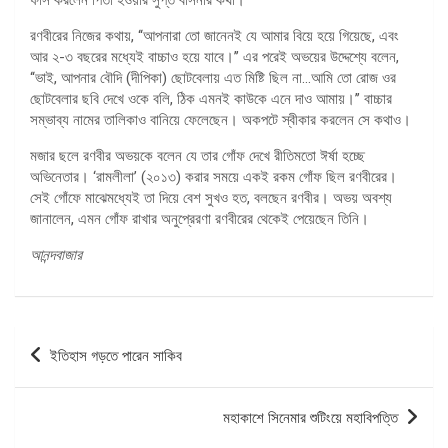
রণবীরের নিজের কথায়, ‘‘আপনারা তো জানেনই যে আমার বিয়ে হয়ে গিয়েছে, এবং
আর ২-৩ বছরের মধ্যেই বাচ্চাও হয়ে যাবে।’’ এর পরেই অভয়ের উদ্দেশ্যে বলেন,
‘‘ভাই, আপনার বৌদি (দীপিকা) ছোটবেলায় এত মিষ্টি ছিল না…আমি তো রোজ ওর
ছোটবেলার ছবি দেখে ওকে বলি, ঠিক এমনই কাউকে এনে দাও আমায়।’’ বাচ্চার
সম্ভাব্য নামের তালিকাও বানিয়ে ফেলেছেন। অকপটে স্বীকার করলেন সে কথাও।
মজার ছলে রণবীর অভয়কে বলেন যে তার গোঁফ দেখে রীতিমতো ঈর্ষা হচ্ছে
অভিনেতার। ‘রামলীলা’ (২০১৩) করার সময়ে একই রকম গোঁফ ছিল রণবীরের।
সেই গোঁফে মাঝেমধ্যেই তা দিয়ে বেশ সুখও হত, বলছেন রণবীর। অভয় অবশ্য
জানালেন, এমন গোঁফ রাখার অনুপ্রেরণা রণবীরের থেকেই পেয়েছেন তিনি।
আনন্দবাজার
পোস্ট
ইতিহাস গড়তে পারেন সাকিব
ন্যাভিগেশন
মহাকাশে সিনেমার শুটিংয়ে মহাবিপত্তি