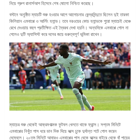
নিয়ে গ্রুপ রানার্সআপ হিসেবে শেষ ষোলো নিশ্চিত করেছে।
বস্টনে অনুষ্ঠিত ম্যাচটি শুরু হওয়ার আগে আলোচনার কেন্দ্রবিন্দুতে ছিলেন দুই তারকা
কিলিয়ান এমবাপ্পে ও আর্লিং হলান্ড। তবে নরওয়ের কোচ হলান্ডকে পুরো ম্যাচেই বেঞ্চে
রেখে দেওয়ায় বহুল প্রতীক্ষিত এই দ্বৈরথ দেখা হয়নি। অন্যদিকে এমবাপ্পে গোল না
পেলেও দুটি অ্যাসিস্ট করে দলের জয়ে গুরুত্বপূর্ণ ভূমিকা রাখেন।
ম্যাচের শুরু থেকেই আক্রমণাত্মক ফুটবল খেলতে থাকে ফ্রান্স। সপ্তম মিনিটে
এমবাপ্পের নিখুঁত পাস ধরে ডান দিক দিয়ে বক্সে ঢুকে দুর্দান্ত শটে গোল করেন
দেম্বেলে। ২০তম মিনিটে আবারও এমবাপ্পের পাস থেকে বক্সের বাইরে থেকে বাঁ পায়ের