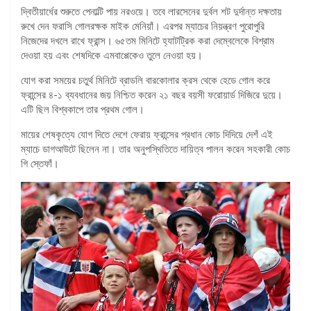
দ্বিতীয়ার্ধের শুরুতে পেনাল্টি পায় নরওয়ে। তবে লারসেনের দুর্বল শট দুর্দান্ত দক্ষতায়
রুখে দেন ফরাসি গোলরক্ষক মাইক মেনিয়াঁ। এরপর ম্যাচের নিয়ন্ত্রণ পুরোপুরি
নিজেদের দখলে রাখে ফ্রান্স। ৬৫তম মিনিটে হ্যাটট্রিক করা দেম্বেলেকে বিশ্রাম
দেওয়া হয় এবং শেষদিকে এমবাপ্পেকেও তুলে নেওয়া হয়।
যোগ করা সময়ের চতুর্থ মিনিটে ব্রাডলি বারকোলার ক্রস থেকে হেডে গোল করে
ফ্রান্সের ৪-১ ব্যবধানের জয় নিশ্চিত করেন ২১ বছর বয়সী ফরোয়ার্ড দিজিরে দুয়ে।
এটি ছিল বিশ্বকাপে তার প্রথম গোল।
মায়ের শেষকৃত্যে যোগ দিতে দেশে ফেরায় ফ্রান্সের প্রধান কোচ দিদিয়ে দেশঁ এই
ম্যাচে ডাগআউটে ছিলেন না। তার অনুপস্থিতিতে দায়িত্ব পালন করেন সহকারী কোচ
গি স্তেফাঁ।