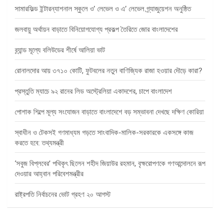
সামারফিল্ড ইন্টারন্যাশনাল স্কুলে ও’ লেভেল ও এ’ লেভেল গ্র্যাজুয়েশন অনুষ্ঠিত
জলবায়ু অর্থায়ন বাড়াতে বিনিয়োগযোগ্য প্রকল্প তৈরিতে জোর বাংলাদেশের
ব্র্যান্ড মূল্যে বলিউডের শীর্ষে আলিয়া ভাট
রোনালদোর আয় ৩৭১০ কোটি, ফুটবলের নতুন বাণিজ্যিক রাজা হওয়ার দৌড়ে কারা?
প্রস্তুতি ম্যাচে ৯২ রানের লিড অস্ট্রেলিয়া একাদশের, চাপে বাংলাদেশ
পোশাক শিল্পে মূল্য সংযোজন বাড়াতে বাংলাদেশে বড় সম্ভাবনা দেখছে দক্ষিণ কোরিয়া
স্বাধীন ও টেকসই গণমাধ্যম গড়তে সাংবাদিক-মালিক-সরকারকে একসঙ্গে কাজ
করতে হবে: তথ্যমন্ত্রী
‘সবুজ বিপ্লবের’ পথিকৃৎ ছিলেন শহীদ জিয়াউর রহমান, বৃক্ষরোপণকে গণআন্দোলনে রূপ
দেওয়ার আহ্বান পরিবেশমন্ত্রীর
রাষ্ট্রপতি নির্বাচনের ভোট গ্রহণ ২০ আগস্ট