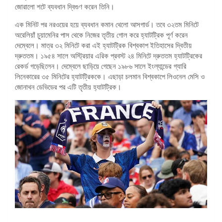
জোরালো শটে ব্যবধান দ্বিগুণ করেন তিনি।
এক মিনিট পর নরওয়ের হয়ে ব্যবধান কমান থেলো আসগার্ড। তবে ৩২তম মিনিটে
অরেলিয়াঁ চুয়ামেনির পাস থেকে নিজের তৃতীয় গোল করে হ্যাটট্রিক পূর্ণ করেন
দেম্বেলে। মাত্র ৩২ মিনিটে করা এই হ্যাটট্রিক বিশ্বকাপ ইতিহাসের দ্বিতীয়
দ্রুততম। ১৯৫৪ সালে অস্ট্রিয়ার এরিক প্রবস্ট ২৪ মিনিটে দ্রুততম হ্যাটট্রিকের
রেকর্ড গড়েছিলেন। দেম্বেলে ছাড়িয়ে গেছেন ১৯৮৬ সালে ইংল্যান্ডের গ্যারি
লিনেকারের ৩৫ মিনিটের হ্যাটট্রিককে। এছাড়া চলমান বিশ্বকাপে লিওনেল মেসি ও
জোনাথন ডেভিডের পর এটি তৃতীয় হ্যাটট্রিক।