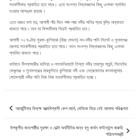
সতর্কসীমায় প্রবাহিত হতে পারে। এতে সংলগ্ন নিম্নাঞ্চলের কিছু এলাকা প্লাবিত
হওয়ার আশঙ্কা রয়েছে।
এতে আরও বলা হয়, আগামী পাঁচ দিনে গঙ্গা-পদ্মা নদীর পানির স্তর বৃদ্ধি অব্যাহত
থাকতে পারে। তবে তা বিপৎসীমার নিচেই প্রবাহিত হবে।
আগামী ৭২ ঘণ্টায় সুরমা-কুশিয়ারা (উচ্চ মেঘনা) নদ-নদীর পানি সিলেট ও সুনামগঞ্জ
জেলায় সতর্কসীমায় প্রবাহিত হতে পারে। ফলে সংলগ্ন নিম্নাঞ্চলের কিছু এলাকা
প্লাবিত থাকতে পারে।
বর্তমানে নীলফামারীর ডালিয়া ও লালমনিরহাটে তিস্তা নদীর তারাপুর পয়েন্ট, সিলেটের
ফেঞ্চুগঞ্জ ও সুনামগঞ্জের মারকুলিতে কুশিয়ারা নদী এবং নেত্রকোনার কলমাকান্দায়
সোমেশ্বরী নদীর পানি নিজ নিজ সতর্কসীমায় প্রবাহিত হচ্ছে।
পোস্ট
আর্জেন্টিনার বিপক্ষে আত্মবিশ্বাসী কেপ ভার্দে, মেসিকে ঘিরে নেই আলাদা পরিকল্পনা
ন্যাভিগেশন
উপকূলীয় জনগোষ্ঠীর সুরক্ষা ও ডেল্টা অর্থনীতির জন্য ব্লু কার্বন ফাইন্যান্স জরুরি:
পরিবেশমন্ত্রী