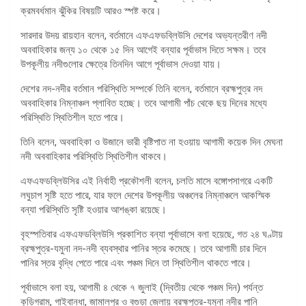
ক্রমবর্ধমান ঝুঁকির বিষয়টি আরও স্পষ্ট করে।
সারদার উদয় রায়হান বলেন, বর্তমানে এফএফডব্লিউসি দেশের অভ্যন্তরীণ নদী
অববাহিকার জন্য ১০ থেকে ১৫ দিন আগেই বন্যার পূর্বাভাস দিতে সক্ষম। তবে
উপকূলীয় নদীগুলোর ক্ষেত্রে তিনদিন আগে পূর্বাভাস দেওয়া যায়।
দেশের নদ-নদীর বর্তমান পরিস্থিতি সম্পর্কে তিনি বলেন, বর্তমানে ব্রহ্মপুত্র নদ
অববাহিকার নিম্নাঞ্চল প্লাবিত হচ্ছে। তবে আগামী পাঁচ থেকে ছয় দিনের মধ্যে
পরিস্থিতি স্থিতিশীল হতে পারে।
তিনি বলেন, অববাহিকা ও উজানে ভারী বৃষ্টিপাত না হওয়ায় আগামী কয়েক দিন মেঘনা
নদী অববাহিকার পরিস্থিতি স্থিতিশীল থাকবে।
এফএফডব্লিউসির এই নির্বাহী প্রকৌশলী বলেন, চলতি মাসে বঙ্গোপসাগরে একটি
লঘুচাপ সৃষ্টি হতে পারে, যার ফলে দেশের উপকূলীয় অঞ্চলের নিম্নাঞ্চলে আকস্মিক
বন্যা পরিস্থিতি সৃষ্টি হওয়ার আশঙ্কা রয়েছে।
বৃহস্পতিবার এফএফডব্লিউসি প্রকাশিত বন্যা পূর্বাভাসে বলা হয়েছে, গত ২৪ ঘণ্টায়
ব্রহ্মপুত্র-যমুনা নদ-নদী ব্যবস্থার পানির স্তর কমেছে। তবে আগামী চার দিনে
পানির স্তর বৃদ্ধি পেতে পারে এবং পঞ্চম দিনে তা স্থিতিশীল থাকতে পারে।
পূর্বাভাসে বলা হয়, আগামী ৪ থেকে ৭ জুলাই (দ্বিতীয় থেকে পঞ্চম দিন) পর্যন্ত
কুড়িগ্রাম, গাইবান্ধা, জামালপুর ও বগুড়া জেলায় ব্রহ্মপুত্র-যমুনা নদীর পানি