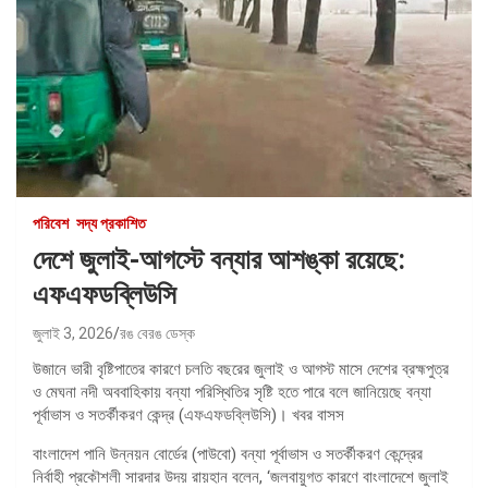
পরিবেশ
সদ্য প্রকাশিত
দেশে জুলাই-আগস্টে বন্যার আশঙ্কা রয়েছে:
এফএফডব্লিউসি
জুলাই 3, 2026
রঙ বেরঙ ডেস্ক
উজানে ভারী বৃষ্টিপাতের কারণে চলতি বছরের জুলাই ও আগস্ট মাসে দেশের ব্রহ্মপুত্র
ও মেঘনা নদী অববাহিকায় বন্যা পরিস্থিতির সৃষ্টি হতে পারে বলে জানিয়েছে বন্যা
পূর্বাভাস ও সতর্কীকরণ কেন্দ্র (এফএফডব্লিউসি)। খবর বাসস
বাংলাদেশ পানি উন্নয়ন বোর্ডের (পাউবো) বন্যা পূর্বাভাস ও সতর্কীকরণ কেন্দ্রের
নির্বাহী প্রকৌশলী সারদার উদয় রায়হান বলেন, ‘জলবায়ুগত কারণে বাংলাদেশে জুলাই