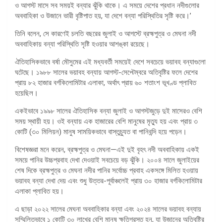
ও আগস্ট মাসে সব সময়ই বন্যার ঝুঁকি থাকে। এ সময়ে দেশের প্রধান নদীগুলোর
অববাহিকা ও উজানে ভারী বৃষ্টিপাত হয়, যা দেশে বন্যা পরিস্থিতির সৃষ্টি করে।’
তিনি বলেন, সে কারণেই চলতি বছরের জুলাই ও আগস্টে ব্রহ্মপুত্র ও মেঘনা নদী
অববাহিকায় বন্যা পরিস্থিতি সৃষ্টি হওয়ার আশঙ্কা রয়েছে।
ঐতিহাসিকভাবে বর্ষা মৌসুমের এই মধ্যবর্তী সময়েই দেশে সবচেয়ে ভয়াবহ বন্যাগুলো
ঘটেছে। ১৯৮৮ সালের ভয়াবহ বন্যায় আগস্ট-সেপ্টেম্বরে অতিবৃষ্টির ফলে দেশের
প্রায় ৮২ হাজার বর্গকিলোমিটার এলাকা, অর্থাৎ প্রায় ৬০ শতাংশ ভূখণ্ড প্লাবিত
হয়েছিল।
একইভাবে ১৯৯৮ সালের ঐতিহাসিক বন্যা জুলাই ও আগস্টজুড়ে দুই মাসেরও বেশি
সময় স্থায়ী হয়। ওই বন্যায় এক হাজারের বেশি মানুষের মৃত্যু হয় এবং প্রায় ৩
কোটি (৩০ মিলিয়ন) মানুষ সাময়িকভাবে বাস্তুচ্যুত বা পানিবন্দি হয়ে পড়েন।
বিশেষজ্ঞরা মনে করেন, ব্রহ্মপুত্র ও মেঘনা—এই দুই বৃহৎ নদী অববাহিকায় একই
সময়ে পানির উচ্চপ্রবাহ দেখা দেওয়াই সবচেয়ে বড় ঝুঁকি। ২০০৪ সালে জুলাইয়ের
শেষ দিকে ব্রহ্মপুত্র ও মেঘনা নদীর পানির সর্বোচ্চ প্রবাহ একসঙ্গে মিলিত হওয়ায়
ভয়াবহ বন্যা দেখা দেয় এবং শুধু উত্তর-পূর্বাঞ্চলেই প্রায় ৩০ হাজার বর্গকিলোমিটার
এলাকা প্লাবিত হয়।
এ ছাড়া ২০২২ সালের মেঘনা অববাহিকার বন্যা এবং ২০২৪ সালের ভয়াবহ বন্যায়
সম্মিলিতভাবে ১ কোটি ৩০ লাখের বেশি মানুষ ক্ষতিগ্রস্ত হন, যা উজানের অতিবৃষ্টির