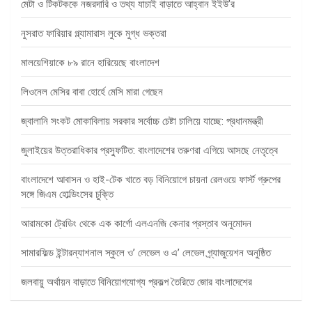
মেটা ও টিকটককে নজরদারি ও তথ্য যাচাই বাড়াতে আহ্বান ইইউ’র
নুসরাত ফারিয়ার গ্ল্যামারাস লুকে মুগ্ধ ভক্তরা
মালয়েশিয়াকে ৮৯ রানে হারিয়েছে বাংলাদেশ
লিওনেল মেসির বাবা হোর্হে মেসি মারা গেছেন
জ্বালানি সংকট মোকাবিলায় সরকার সর্বোচ্চ চেষ্টা চালিয়ে যাচ্ছে: প্রধানমন্ত্রী
জুলাইয়ের উত্তরাধিকার প্রস্ফুটিত: বাংলাদেশের তরুণরা এগিয়ে আসছে নেতৃত্বে
বাংলাদেশে আবাসন ও হাই-টেক খাতে বড় বিনিয়োগে চায়না রেলওয়ে ফার্স্ট গ্রুপের
সঙ্গে জিএম হোল্ডিংসের চুক্তি
আরামকো ট্রেডিং থেকে এক কার্গো এলএনজি কেনার প্রস্তাব অনুমোদন
সামারফিল্ড ইন্টারন্যাশনাল স্কুলে ও’ লেভেল ও এ’ লেভেল গ্র্যাজুয়েশন অনুষ্ঠিত
জলবায়ু অর্থায়ন বাড়াতে বিনিয়োগযোগ্য প্রকল্প তৈরিতে জোর বাংলাদেশের