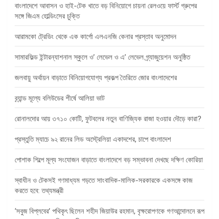
বাংলাদেশে আবাসন ও হাই-টেক খাতে বড় বিনিয়োগে চায়না রেলওয়ে ফার্স্ট গ্রুপের
সঙ্গে জিএম হোল্ডিংসের চুক্তি
আরামকো ট্রেডিং থেকে এক কার্গো এলএনজি কেনার প্রস্তাব অনুমোদন
সামারফিল্ড ইন্টারন্যাশনাল স্কুলে ও’ লেভেল ও এ’ লেভেল গ্র্যাজুয়েশন অনুষ্ঠিত
জলবায়ু অর্থায়ন বাড়াতে বিনিয়োগযোগ্য প্রকল্প তৈরিতে জোর বাংলাদেশের
ব্র্যান্ড মূল্যে বলিউডের শীর্ষে আলিয়া ভাট
রোনালদোর আয় ৩৭১০ কোটি, ফুটবলের নতুন বাণিজ্যিক রাজা হওয়ার দৌড়ে কারা?
প্রস্তুতি ম্যাচে ৯২ রানের লিড অস্ট্রেলিয়া একাদশের, চাপে বাংলাদেশ
পোশাক শিল্পে মূল্য সংযোজন বাড়াতে বাংলাদেশে বড় সম্ভাবনা দেখছে দক্ষিণ কোরিয়া
স্বাধীন ও টেকসই গণমাধ্যম গড়তে সাংবাদিক-মালিক-সরকারকে একসঙ্গে কাজ
করতে হবে: তথ্যমন্ত্রী
‘সবুজ বিপ্লবের’ পথিকৃৎ ছিলেন শহীদ জিয়াউর রহমান, বৃক্ষরোপণকে গণআন্দোলনে রূপ