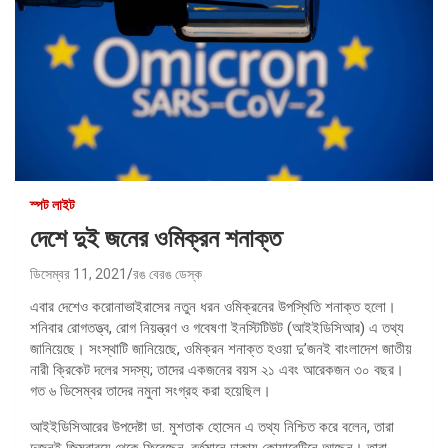
স্পট লাইট
দেশে দুই জনের ওমিক্রন শনাক্ত
ডিসেম্বর 11, 2021
রঙ বেরঙ ডেস্ক
এবার দেশেও করোনাভাইরাসের নতুন ধরন ওমিক্রনের উপস্থিতি শনাক্ত হলো।
শনিবার রোগতত্ত্ব, রোগ নিয়ন্ত্রণ ও গবেষণা ইনস্টিটিউট (আইইডিসিআর) এ তথ্য
জানিয়েছে। সংস্থাটি জানিয়েছে, ওমিক্রন শনাক্ত হওয়া দু’জনই বাংলাদেশ জাতীয়
নারী ক্রিকেট দলের সদস্য; তাদের একজনের বয়স ২১ এবং আরেকজন ৩০ বছর।
গত ৬ ডিসেম্বর তাদের নমুনা সংগ্রহ করা হয়েছিল।
আইইডিসিআরের উপদেষ্টা ডা. মুশতাক হোসেন এ তথ্য নিশ্চিত করে বলেন, তারা
দুজনই জিম্বাবুয়ে থেকে ফিরেছেন, বর্তমানে ঢাকায় কোয়ারেন্টিনে আছেন। তারা