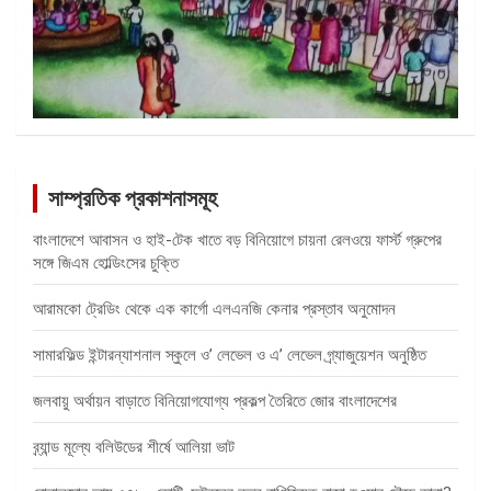
সাম্প্রতিক প্রকাশনাসমূহ
বাংলাদেশে আবাসন ও হাই-টেক খাতে বড় বিনিয়োগে চায়না রেলওয়ে ফার্স্ট গ্রুপের
সঙ্গে জিএম হোল্ডিংসের চুক্তি
আরামকো ট্রেডিং থেকে এক কার্গো এলএনজি কেনার প্রস্তাব অনুমোদন
সামারফিল্ড ইন্টারন্যাশনাল স্কুলে ও’ লেভেল ও এ’ লেভেল গ্র্যাজুয়েশন অনুষ্ঠিত
জলবায়ু অর্থায়ন বাড়াতে বিনিয়োগযোগ্য প্রকল্প তৈরিতে জোর বাংলাদেশের
ব্র্যান্ড মূল্যে বলিউডের শীর্ষে আলিয়া ভাট