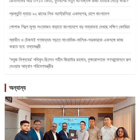
রোনালদোর আয় ৩৭১০ কোটি, ফুটবলের নতুন বাণিজ্যিক রাজা হওয়ার দৌড়ে কারা?
প্রস্তুতি ম্যাচে ৯২ রানের লিড অস্ট্রেলিয়া একাদশের, চাপে বাংলাদেশ
পোশাক শিল্পে মূল্য সংযোজন বাড়াতে বাংলাদেশে বড় সম্ভাবনা দেখছে দক্ষিণ কোরিয়া
স্বাধীন ও টেকসই গণমাধ্যম গড়তে সাংবাদিক-মালিক-সরকারকে একসঙ্গে কাজ
করতে হবে: তথ্যমন্ত্রী
‘সবুজ বিপ্লবের’ পথিকৃৎ ছিলেন শহীদ জিয়াউর রহমান, বৃক্ষরোপণকে গণআন্দোলনে রূপ
দেওয়ার আহ্বান পরিবেশমন্ত্রীর
অন্যান্য