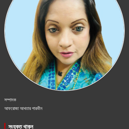
সম্পাদক
আফরোজা আখতার পারভীন
সংযুক্ত থাকুন