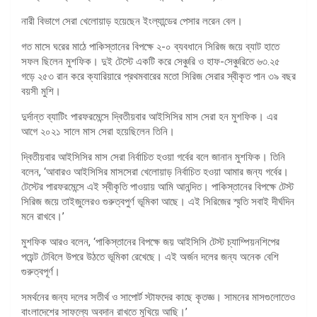
নারী বিভাগে সেরা খেলোয়াড় হয়েছেন ইংল্যান্ডের পেসার লরেন বেল।
গত মাসে ঘরের মাঠে পাকিস্তানের বিপক্ষে ২-০ ব্যবধানে সিরিজ জয়ে ব্যাট হাতে
সফল ছিলেন মুশফিক। দুই টেস্টে একটি করে সেঞ্চুরি ও হাফ-সেঞ্চুরিতে ৬৩.২৫
গড়ে ২৫৩ রান করে ক্যারিয়ারে প্রথমবারের মতো সিরিজ সেরার স্বীকৃত পান ৩৯ বছর
বয়সী মুশি।
দুর্দান্ত ব্যাটিং পারফরমেন্সে দ্বিতীয়বার আইসিসির মাস সেরা হন মুশফিক। এর
আগে ২০২১ সালে মাস সেরা হয়েছিলেন তিনি।
দ্বিতীয়বার আইসিসির মাস সেরা নির্বাচিত হওয়া গর্বের বলে জানান মুশফিক। তিনি
বলেন, ‘আবারও আইসিসির মাসসেরা খেলোয়াড় নির্বাচিত হওয়া আমার জন্য গর্বের।
টেস্টের পারফরমেন্সে এই স্বীকৃতি পাওয়ায় আমি আনন্দিত। পাকিস্তানের বিপক্ষে টেস্ট
সিরিজ জয়ে তাইজুলেরও গুরুত্বপুর্ণ ভূমিকা আছে। এই সিরিজের স্মৃতি সবাই দীর্ঘদিন
মনে রাখবে।’
মুশফিক আরও বলেন, ‘পাকিস্তানের বিপক্ষে জয় আইসিসি টেস্ট চ্যাম্পিয়নশিপের
পয়েন্ট টেবিলে উপরে উঠতে ভূমিকা রেখেছে। এই অর্জন দলের জন্য অনেক বেশি
গুরুত্বপূর্ণ।
সমর্থনের জন্য দলের সতীর্থ ও সাপোর্ট স্টাফদের কাছে কৃতজ্ঞ। সামনের মাসগুলোতেও
বাংলাদেশের সাফল্যে অবদান রাখতে মুখিয়ে আছি।’