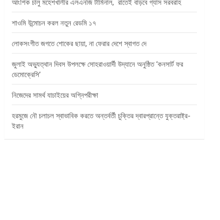
আংশিক চালু মহেশখালীর এলএনজি টার্মিনাল, রাতেই বাড়বে গ্যাস সরবরাহ
শাওমি উন্মোচন করল নতুন রেডমি ১৭
লোকসংগীত জগতে শোকের ছায়া, না ফেরার দেশে স্বাগত দে
জুলাই অভ্যুত্থান দিবস উপলক্ষে সোহরাওয়ার্দী উদ্যানে অনুষ্ঠিত ‘কনসার্ট ফর
ডেমোক্রেসি’
নিজেদের সামর্থ যাচাইয়ের অগ্নিপরীক্ষা
হরমুজে নৌ চলাচল স্বাভাবিক করতে অন্তর্বর্তী চুক্তির দ্বারপ্রান্তে যুক্তরাষ্ট্র-
ইরান