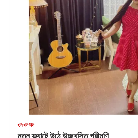
হলি বলি টলি
নতুন ফ্ল্যাটে উঠে উচ্ছ্বসিত পরীমণি