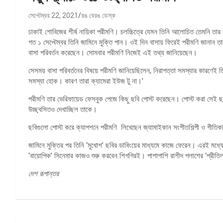
সেপ্টেম্বর 22, 2021
রঙ বেরঙ ডেস্ক
ঢাকাই শোবিজের শীর্ষ নায়িকা পরীমণি। চলচ্চিত্রে যেমন তিনি আলোচিত তেমনি ত
গত ১ সেপ্টেম্বর তিনি জামিনে মুক্তি পান। ওই দিন বাসায় ফিরেই পরীমণি জানান তা
বাসা পরিবর্তন করেছেন। সোমবার পরীমণি নিজেই এই তথ্য জানিয়েছেন।
সেসময় বাসা পরিবর্তনের বিষয়ে পরীমণি জানিয়েছিলেন, নিরাপত্তা সমস্যার কারণেই ত
সমস্যা হোক। কারণ তারা ক্যামেরা ইউজ টু না।’
পরীমণি তার ভেরিফায়েড ফেসবুক পেজে কিছু ছবি পোস্ট করেছেন। পোস্ট করা সেই ছবিত
উচ্ছ্বসিতও দেখাচ্ছিল তাকে।
ছবিগুলো পোস্ট করে ক্যাপশনে পরীমণি লিখেছেন জ্যামাইকান সংগীতশিল্পী ও গীতিক
জামিনে মুক্তির পর তিনি ‘মুখোশ’ ছবির ডাবিংয়ের মাধ্যমে কাজে ফেরেন। এরই মধ্যে 
‘বায়োপিক’ সিনেমার কাজও শুরু করবেন শিগগিরই। পাশাপাশি রাশীদ পলাশের ‘প্রীতিল
দেশ রূপান্তর