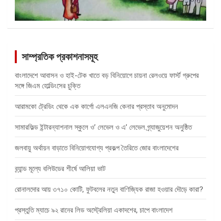
সাম্প্রতিক প্রকাশনাসমূহ
বাংলাদেশে আবাসন ও হাই-টেক খাতে বড় বিনিয়োগে চায়না রেলওয়ে ফার্স্ট গ্রুপের
সঙ্গে জিএম হোল্ডিংসের চুক্তি
আরামকো ট্রেডিং থেকে এক কার্গো এলএনজি কেনার প্রস্তাব অনুমোদন
সামারফিল্ড ইন্টারন্যাশনাল স্কুলে ও’ লেভেল ও এ’ লেভেল গ্র্যাজুয়েশন অনুষ্ঠিত
জলবায়ু অর্থায়ন বাড়াতে বিনিয়োগযোগ্য প্রকল্প তৈরিতে জোর বাংলাদেশের
ব্র্যান্ড মূল্যে বলিউডের শীর্ষে আলিয়া ভাট
রোনালদোর আয় ৩৭১০ কোটি, ফুটবলের নতুন বাণিজ্যিক রাজা হওয়ার দৌড়ে কারা?
প্রস্তুতি ম্যাচে ৯২ রানের লিড অস্ট্রেলিয়া একাদশের, চাপে বাংলাদেশ