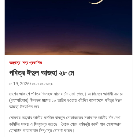
অন্যান্য
সদ্য প্রকাশিত
পবিত্র ঈদুল আজহা ২৮ মে
মে 19, 2026
রঙ বেরঙ ডেস্ক
দেশের আকাশে পবিত্র জিলহজ মাসের চাঁদ দেখা গেছে। এ হিসেবে আগামী ২৮ মে
(বৃহস্পতিবার) জিলহজ মাসের ১০ তারিখ হওয়ায় ওইদিন বাংলাদেশে পবিত্র ঈদুল
আজহা উদযাপিত হবে।
সোমবার সন্ধ্যায় জাতীয় মসজিদ বায়তুল মোকাররমের সভাকক্ষে জাতীয় চাঁদ দেখা
কমিটির সভায় এ সিদ্ধান্ত হয়েছে। বৈঠক শেষে ধর্মমন্ত্রী কাজী শাহ মোফাজ্জাল
হোসাইন কায়কোবাদ সিদ্ধান্ত ঘোষণা করেন।