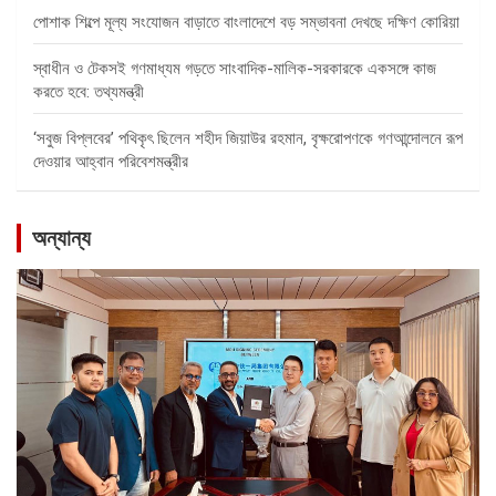
পোশাক শিল্পে মূল্য সংযোজন বাড়াতে বাংলাদেশে বড় সম্ভাবনা দেখছে দক্ষিণ কোরিয়া
স্বাধীন ও টেকসই গণমাধ্যম গড়তে সাংবাদিক-মালিক-সরকারকে একসঙ্গে কাজ
করতে হবে: তথ্যমন্ত্রী
‘সবুজ বিপ্লবের’ পথিকৃৎ ছিলেন শহীদ জিয়াউর রহমান, বৃক্ষরোপণকে গণআন্দোলনে রূপ
দেওয়ার আহ্বান পরিবেশমন্ত্রীর
অন্যান্য