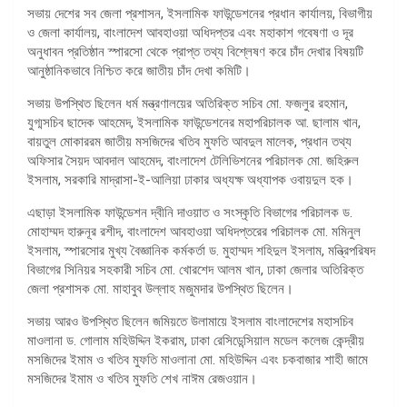
সভায় দেশের সব জেলা প্রশাসন, ইসলামিক ফাউন্ডেশনের প্রধান কার্যালয়, বিভাগীয়
ও জেলা কার্যালয়, বাংলাদেশ আবহাওয়া অধিদপ্তর এবং মহাকাশ গবেষণা ও দূর
অনুধাবন প্রতিষ্ঠান স্পারসো থেকে প্রাপ্ত তথ্য বিশ্লেষণ করে চাঁদ দেখার বিষয়টি
আনুষ্ঠানিকভাবে নিশ্চিত করে জাতীয় চাঁদ দেখা কমিটি।
সভায় উপস্থিত ছিলেন ধর্ম মন্ত্রণালয়ের অতিরিক্ত সচিব মো. ফজলুর রহমান,
যুগ্মসচিব ছাদেক আহমেদ, ইসলামিক ফাউন্ডেশনের মহাপরিচালক আ. ছালাম খান,
বায়তুল মোকাররম জাতীয় মসজিদের খতিব মুফতি আবদুল মালেক, প্রধান তথ্য
অফিসার সৈয়দ আবদাল আহমেদ, বাংলাদেশ টেলিভিশনের পরিচালক মো. জহিরুল
ইসলাম, সরকারি মাদ্রাসা-ই-আলিয়া ঢাকার অধ্যক্ষ অধ্যাপক ওবায়দুল হক।
এছাড়া ইসলামিক ফাউন্ডেশন দ্বীনি দাওয়াত ও সংস্কৃতি বিভাগের পরিচালক ড.
মোহাম্মদ হারুনূর রশীদ, বাংলাদেশ আবহাওয়া অধিদপ্তরের পরিচালক মো. মমিনুল
ইসলাম, স্পারসোর মুখ্য বৈজ্ঞানিক কর্মকর্তা ড. মুহাম্মদ শহিদুল ইসলাম, মন্ত্রিপরিষদ
বিভাগের সিনিয়র সহকারী সচিব মো. খোরশেদ আলম খান, ঢাকা জেলার অতিরিক্ত
জেলা প্রশাসক মো. মাহাবুব উল্লাহ মজুমদার উপস্থিত ছিলেন।
সভায় আরও উপস্থিত ছিলেন জমিয়তে উলামায়ে ইসলাম বাংলাদেশের মহাসচিব
মাওলানা ড. গোলাম মহিউদ্দিন ইকরাম, ঢাকা রেসিডেন্সিয়াল মডেল কলেজ কেন্দ্রীয়
মসজিদের ইমাম ও খতিব মুফতি মাওলানা মো. মহিউদ্দিন এবং চকবাজার শাহী জামে
মসজিদের ইমাম ও খতিব মুফতি শেখ নাঈম রেজওয়ান।