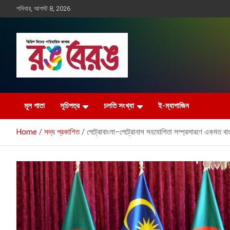
Skip
শনিবার, আগস্ট 8, 2026
to
content
Rangberang.com.bd
রঙ বেরঙ
মূল পাতা
সূচিপত্র
চলতি সংখ্যা
ই-ম্যাগাজিন
Home
সদ্য প্রকাশিত
পেট্রোবাংলা–পেট্রোনাস সহযোগিতা সম্প্রসারণে একমত বা