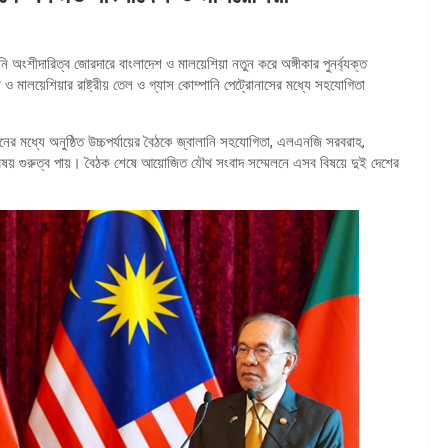
ি অংশীদারিত্ব জোরদারে বাংলাদেশ ও মালয়েশিয়া নতুন করে অঙ্গীকার পুনর্ব্যক্ত
া ও মালয়েশিয়ার রাষ্ট্রীয় তেল ও গ্যাস কোম্পানি পেট্রোনাসের মধ্যে সহযোগিতা
ানের মধ্যে অনুষ্ঠিত উচ্চপর্যায়ের বৈঠকে জ্বালানি সহযোগিতা, এলএনজি সরবরাহ,
্ন বিষয় গুরুত্ব পায়। বৈঠক শেষে আয়োজিত যৌথ সংবাদ সম্মেলনে এসব বিষয়ে দুই দেশের