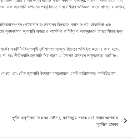
আলোচনা হয়েছে। এর মধ্যে রয়েছে গ্যাস সঞ্চালন ব্যবস্থা, সংরক্ষণ অবকাঠামো এবং
োজন এবং জ্বালানি রূপান্তর প্রযুক্তিতে মালয়েশিয়ার অভিজ্ঞতা কাজে লাগানোর আগ্রহ
 অভিজ্ঞতাসম্পন্ন পেট্রোনাস বাংলাদেশের বিদ্যমান গ্যাস সংকট মোকাবিলা এবং
শ তার ক্রমবর্ধমান জ্বালানি বাজার ও আঞ্চলিক বাণিজ্যিক অবস্থানকে মালয়েশিয়ার জন্য
ক সম্পর্কের একটি ‘ভবিষ্যতমুখী কৌশলগত স্তম্ভ’ হিসেবে অভিহিত করেন। তারা বলেন,
া, বরং দীর্ঘমেয়াদি জ্বালানি নিরাপত্তা ও টেকসই উন্নয়ন লক্ষ্যমাত্রা অর্জানেও
নেওয়া এবং যৌথ জ্বালানি উদ্যোগ বাস্তবায়নে একটি কাঠামোবদ্ধ কর্মপরিকল্পনা
পূর্ণাঙ্গ অনুশীলনে ফিরলেন নেইমার, স্কটল্যান্ড ম্যাচে মাঠে নামার অপেক্ষায়
ব্রাজিল তারকা