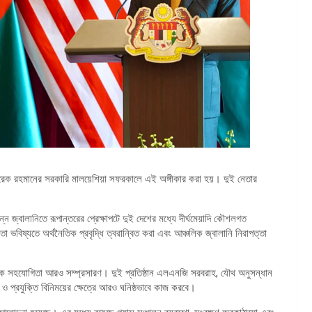
রী তারেক রহমানের সরকারি মালয়েশিয়া সফরকালে এই অঙ্গীকার করা হয়। দুই নেতার
ন্ন জ্বালানিতে রূপান্তরের প্রেক্ষাপটে দুই দেশের মধ্যে দীর্ঘমেয়াদি কৌশলগত
িষ্যতে অর্থনৈতিক প্রবৃদ্ধি ত্বরান্বিত করা এবং আঞ্চলিক জ্বালানি নিরাপত্তা
ানিক সহযোগিতা আরও সম্প্রসারণ। দুই প্রতিষ্ঠান এলএনজি সরবরাহ, যৌথ অনুসন্ধান
ান ও প্রযুক্তি বিনিময়ের ক্ষেত্রে আরও ঘনিষ্ঠভাবে কাজ করবে।