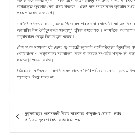
এছাড়া বাংলাদেশের জ্বালানি অবকাঠামো খাতে সম্ভাব্য মালয়েশীয় বিনিয়োগ নিয়েও 
ডাউনস্ট্রিম জ্বালানি সেবা খাতের উন্নয়ন। একই সঙ্গে নবায়নযোগ্য জ্বালানি সংয
প্রকাশ করেছে বাংলাদেশ।
সংশ্লিষ্ট কর্মকর্তারা জানান, এলএনজি ও অফশোর জ্বালানি খাতে দীর্ঘ আন্তর্জাতিক
জ্বালানির উৎস বৈচিত্র্যকরণে গুরুত্বপূর্ণ ভূমিকা রাখতে পারে। অন্যদিকে, বাংলাদে
সম্ভাবনাময় ক্ষেত্র হিসেবে তুলে ধরেছে।
যৌথ সংবাদ সম্মেলনে দুই দেশের প্রধানমন্ত্রী জ্বালানি অংশীদারিত্বকে দ্বিপাক্ষি
পেট্রোবাংলা ও পেট্রোনাসের সহযোগিতা কেবল বাণিজ্যিক সম্পর্ককে শক্তিশালী করবে ন
গুরুত্বপূর্ণ অবদান রাখবে।
বৈঠকের শেষে উভয় দেশ আগামী মাসগুলোতে কারিগরি পর্যায়ের আলোচনা দ্রুত এগিয়ে 
প্রণয়নের বিষয়ে সম্মত হয়।
পোস্ট
যুক্তরাজ্যের প্রধানমন্ত্রী কিয়ার স্টারমারের পদত্যাগের ঘোষণা: লেবার
ন্যাভিগেশন
পার্টিতে নেতৃত্ব পরিবর্তনের প্রক্রিয়া শুরু