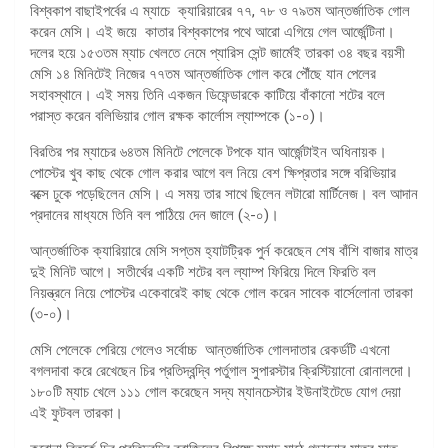
বিশ্বকাপ বাছাইপর্বের এ ম্যাচে ক্যারিয়ারের ৭৭, ৭৮ ও ৭৯তম আন্তর্জাতিক গোল
করেন মেসি। এই জয়ে কাতার বিশ্বকাপের পথে আরো এগিয়ে গেল আর্জেন্টিনা।
দলের হয়ে ১৫৩তম ম্যাচ খেলতে নেমে প্যারিস সেন্ট জার্মেই তারকা ৩৪ বছর বয়সী
মেসি ১৪ মিনিটেই নিজের ৭৭তম আন্তর্জাতিক গোল করে পৌঁছে যান পেলের
সহাবস্থানে। এই সময় তিনি একজন ডিফেন্ডারকে কাটিয়ে বাঁকানো শটের বলে
পরাস্ত করেন বলিভিয়ার গোল রক্ষক কার্লোস ল্যাম্পকে (১-০)।
বিরতির পর ম্যাচের ৬৪তম মিনিটে পেলেকে টপকে যান আর্জেন্টাইন অধিনায়ক।
পোস্টের খুব কাছ থেকে গোল করার আগে বল নিয়ে বেশ ক্ষিপ্রতার সঙ্গে বরিভিয়ার
বক্সে ঢুকে পড়েছিলেন মেসি। এ সময় তার সাথে ছিলেন লটারো মার্টিনেজ। বল আদান
প্রদানের মাধ্যমে তিনি বল পাঠিয়ে দেন জালে (২-০)।
আন্তর্জাতিক ক্যারিয়ারে মেসি সপ্তম হ্যাটট্রিক পুর্ন করেছেন শেষ বাঁশি বাজার মাত্র
দুই মিনিট আগে। সতীর্থের একটি শটের বল ল্যাম্প ফিরিয়ে দিলে ফিরতি বল
নিয়ন্ত্রনে নিয়ে পোস্টের একেবারেই কাছ থেকে গোল করেন সাবেক বার্সেলোনা তারকা
(৩-০)।
মেসি পেলেকে পেরিয়ে গেলেও সর্বোচ্চ আন্তর্জাতিক গোলদাতার রেকর্ডটি এখনো
বগলদাবা করে রেখেছেন চির প্রতিদ্বন্দ্বি পর্তুগাল সুপারস্টার ক্রিস্টিয়ানো রোনালদো।
১৮০টি ম্যাচ খেলে ১১১ গোল করেছেন সদ্য ম্যানচেস্টার ইউনাইটেডে যোগ দেয়া
এই ফুটবল তারকা।