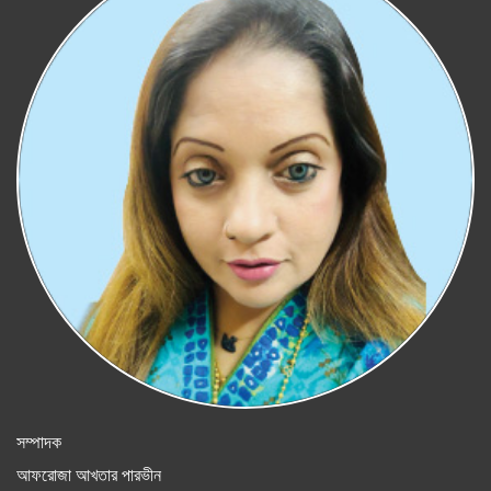
সম্পাদক
আফরোজা আখতার পারভীন