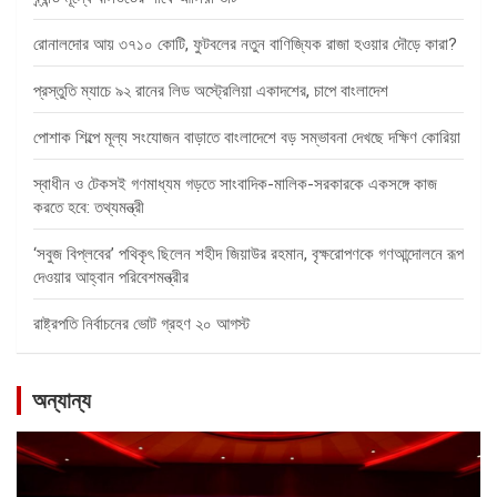
রোনালদোর আয় ৩৭১০ কোটি, ফুটবলের নতুন বাণিজ্যিক রাজা হওয়ার দৌড়ে কারা?
প্রস্তুতি ম্যাচে ৯২ রানের লিড অস্ট্রেলিয়া একাদশের, চাপে বাংলাদেশ
পোশাক শিল্পে মূল্য সংযোজন বাড়াতে বাংলাদেশে বড় সম্ভাবনা দেখছে দক্ষিণ কোরিয়া
স্বাধীন ও টেকসই গণমাধ্যম গড়তে সাংবাদিক-মালিক-সরকারকে একসঙ্গে কাজ
করতে হবে: তথ্যমন্ত্রী
‘সবুজ বিপ্লবের’ পথিকৃৎ ছিলেন শহীদ জিয়াউর রহমান, বৃক্ষরোপণকে গণআন্দোলনে রূপ
দেওয়ার আহ্বান পরিবেশমন্ত্রীর
রাষ্ট্রপতি নির্বাচনের ভোট গ্রহণ ২০ আগস্ট
অন্যান্য