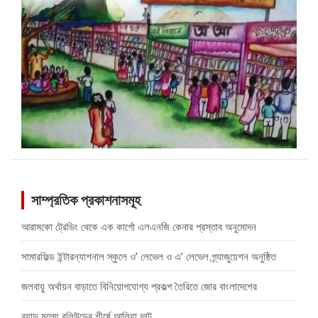
সাম্প্রতিক প্রকাশনাসমূহ
আরামকো ট্রেডিং থেকে এক কার্গো এলএনজি কেনার প্রস্তাব অনুমোদন
সামারফিল্ড ইন্টারন্যাশনাল স্কুলে ও’ লেভেল ও এ’ লেভেল গ্র্যাজুয়েশন অনুষ্ঠিত
জলবায়ু অর্থায়ন বাড়াতে বিনিয়োগযোগ্য প্রকল্প তৈরিতে জোর বাংলাদেশের
ব্র্যান্ড মূল্যে বলিউডের শীর্ষে আলিয়া ভাট