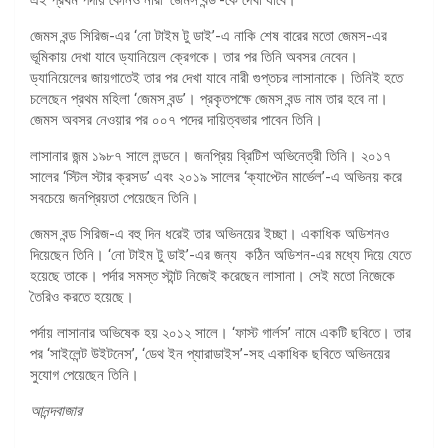
জেমস বন্ড সিরিজ-এর ‘নো টাইম টু ডাই’-এ নাকি শেষ বারের মতো জেমস-এর
ভূমিকায় দেখা যাবে ড্যানিয়েল ক্রেগকে। তার পর তিনি অবসর নেবেন।
ড্যানিয়েলের জায়গাতেই তার পর দেখা যাবে নারী গুপ্তচর লাসানাকে। তিনিই হতে
চলেছেন প্রথম মহিলা ‘জেমস বন্ড’। প্রকৃতপক্ষে জেমস বন্ড নাম তার হবে না।
জেমস অবসর নেওয়ার পর ০০৭ পদের দায়িত্বভার পাবেন তিনি।
লাসানার জন্ম ১৯৮৭ সালে লন্ডনে। জনপ্রিয় ব্রিটিশ অভিনেত্রী তিনি। ২০১৭
সালের ‘স্টিল স্টার ক্রসড’ এবং ২০১৯ সালের ‘ক্যাপ্টেন মার্ভেল’-এ অভিনয় করে
সবচেয়ে জনপ্রিয়তা পেয়েছেন তিনি।
জেমস বন্ড সিরিজ-এ বহু দিন ধরেই তার অভিনয়ের ইচ্ছা। একাধিক অডিশনও
দিয়েছেন তিনি। ‘নো টাইম টু ডাই’-এর জন্য কঠিন অডিশন-এর মধ্যে দিয়ে যেতে
হয়েছে তাকে। পর্দার সমস্ত স্টান্ট নিজেই করেছেন লাসানা। সেই মতো নিজেকে
তৈরিও করতে হয়েছে।
পর্দায় লাসানার অভিষেক হয় ২০১২ সালে। ‘ফাস্ট গার্লস’ নামে একটি ছবিতে। তার
পর ‘সাইলেন্ট উইটনেস’, ‘ডেথ ইন প্যারাডাইস’-সহ একাধিক ছবিতে অভিনয়ের
সুযোগ পেয়েছেন তিনি।
আনন্দবাজার