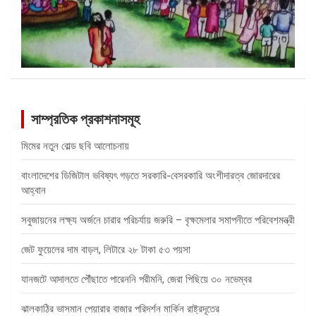
সাম্প্রতিক প্রকাশনাসমূহ
মিমের নতুন বোল্ড ছবি আলোচনায়
বাংলাদেশের ডিজিটাল ভবিষ্যৎ গড়তে সরকারি-বেসরকারি অংশীদারত্ব জোরদারের
আহ্বান
সবুজায়নের লক্ষ্য অর্জনে চারার পরিচর্যায় জরুরি – বৃক্ষমেলার সমাপনীতে পরিবেশমন্ত্রী
জেট ফুয়েলের দাম বাড়ল, লিটারে ২৮ টাকা ৫৩ পয়সা
যানজটে আদালতে পৌঁছাতে পারেননি পরীমনি, জেরা পিছিয়ে ৩০ নভেম্বর
ঝালকাঠির ভাসমান পেয়ারার বাজার পরিদর্শন মার্কিন রাষ্ট্রদূতের