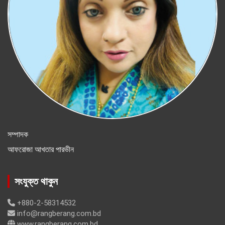
সম্পাদক
আফরোজা আখতার পারভীন
সংযুক্ত থাকুন
+880-2-58314532
info@rangberang.com.bd
www.rangberang.com.bd