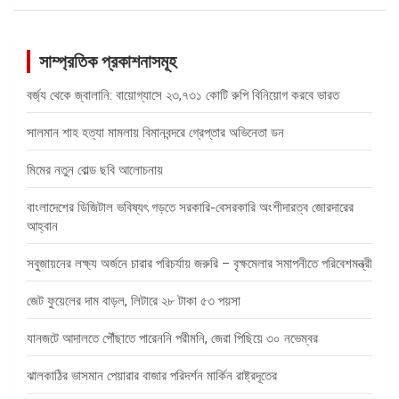
সাম্প্রতিক প্রকাশনাসমূহ
বর্জ্য থেকে জ্বালানি: বায়োগ্যাসে ২৩,৭৩১ কোটি রুপি বিনিয়োগ করবে ভারত
সালমান শাহ হত্যা মামলায় বিমানবন্দরে গ্রেপ্তার অভিনেতা ডন
মিমের নতুন বোল্ড ছবি আলোচনায়
বাংলাদেশের ডিজিটাল ভবিষ্যৎ গড়তে সরকারি-বেসরকারি অংশীদারত্ব জোরদারের
আহ্বান
সবুজায়নের লক্ষ্য অর্জনে চারার পরিচর্যায় জরুরি – বৃক্ষমেলার সমাপনীতে পরিবেশমন্ত্রী
জেট ফুয়েলের দাম বাড়ল, লিটারে ২৮ টাকা ৫৩ পয়সা
যানজটে আদালতে পৌঁছাতে পারেননি পরীমনি, জেরা পিছিয়ে ৩০ নভেম্বর
ঝালকাঠির ভাসমান পেয়ারার বাজার পরিদর্শন মার্কিন রাষ্ট্রদূতের