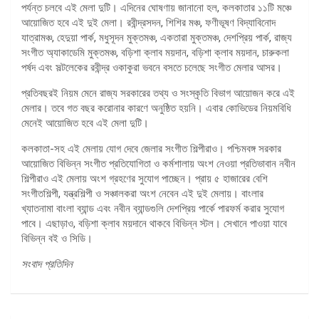
পর্যন্ত চলবে এই মেলা দুটি। এদিনের ঘোষণায় জানানো হল, কলকাতার ১১টি মঞ্চে
আয়োজিত হবে এই দুই মেলা। রবীন্দ্রসদন, শিশির মঞ্চ, ফণীভূষণ বিদ্যাবিনোদ
যাত্রামঞ্চ, হেদুয়া পার্ক, মধুসূদন মুক্তমঞ্চ, একতারা মুক্তমঞ্চ, দেশপ্রিয় পার্ক, রাজ্য
সংগীত অ্যাকাডেমি মুক্তমঞ্চ, বড়িশা ক্লাব ময়দান, বড়িশা ক্লাব ময়দান, চারুকলা
পর্ষদ এবং সল্টলেকের রবীন্দ্র ওকাকুরা ভবনে বসতে চলেছে সংগীত মেলার আসর।
প্রতিবছরই নিয়ম মেনে রাজ্য সরকারের তথ্য ও সংস্কৃতি বিভাগ আয়োজন করে এই
মেলার। তবে গত বছর করোনার কারণে অনুষ্ঠিত হয়নি। এবার কোভিডের নিয়মবিধি
মেনেই আয়োজিত হবে এই মেলা দুটি।
কলকাতা-সহ এই মেলায় যোগ দেবে জেলার সংগীত শিল্পীরাও। পশ্চিমবঙ্গ সরকার
আয়োজিত বিভিন্ন সংগীত প্রতিযোগিতা ও কর্মশালায় অংশ নেওয়া প্রতিভাবান নবীন
শিল্পীরাও এই মেলায় অংশ গ্রহণের সুযোগ পাচ্ছেন। প্রায় ৫ হাজারের বেশি
সংগীতশিল্পী, যন্ত্রশিল্পী ও সঞ্চালকরা অংশ নেবেন এই দুই মেলায়। বাংলার
খ্যাতনামা বাংলা ব্যান্ড এবং নবীন ব্যান্ডগুলি দেশপ্রিয় পার্কে পারফর্ম করার সুযোগ
পাবে। এছাড়াও, বড়িশা ক্লাব ময়দানে থাকবে বিভিন্ন স্টল। সেখানে পাওয়া যাবে
বিভিন্ন বই ও সিডি।
সংবাদ প্রতিদিন