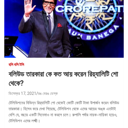
হলি বলি টলি
বলিউড তারকারা কে কত আয় করেন রিয়্যালিটি শো
থেকে?
ডিসেম্বর 17, 2021
রঙ বেরঙ ডেস্ক
টেলিভিশনের বিভিন্ন রিয়্যালিটি শো থেকেই কোটি কোটি টাকা উপার্জন করেন বলিউড
তারকারা। হিসেব করে দেখা গিয়েছে, টেলিভিশন থেকে এদের আয়ের অঙ্ক এতটাই
বেশি যে, বছরে একটি সিনেমাও না করলে চলে। রুপালি পর্দার নায়ক-নায়িকা হয়েও,
টেলিভিশন এদের লক্ষ্মী।