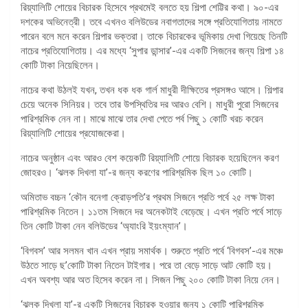
রিয়্যালিটি শোয়ের বিচারক হিসেবে প্রথমেই বলতে হয় শিল্পা শেট্টির কথা। ৯০-এর
দশকের অভিনেত্রী। তবে এখনও বলিউডের নবাগতাদের সঙ্গে প্রতিযোগিতায় নামতে
পারেন বলে মনে করেন শিল্পার ভক্তরা। তাকে বিচারকের ভূমিকায় দেখা গিয়েছে তিনটি
নাচের প্রতিযোগিতায়। এর মধ্যে ‘সুপার ডান্সার’-এর একটি সিজনের জন্য শিল্পা ১৪
কোটি টাকা নিয়েছিলেন।
নাচের কথা উঠলই যখন, তখন ধক ধক গার্ল মাধুরী দীক্ষিতের প্রসঙ্গও আসে। শিল্পার
চেয়ে অনেক সিনিয়র। তবে তার উপস্থিতির দর আরও বেশি। মাধুরী পুরো সিজনের
পারিশ্রমিক নেন না। মাঝে মাঝে তার দেখা পেতে পর্ব পিছু ১ কোটি খরচ করেন
রিয়্যালিটি শোয়ের প্রযোজকেরা।
নাচের অনুষ্ঠান এবং আরও বেশ কয়েকটি রিয়্যালিটি শোয়ে বিচারক হয়েছিলেন করণ
জোহরও। ‘ঝলক দিখলা যা’-র জন্য করণের পারিশ্রমিক ছিল ১০ কোটি।
অমিতাভ বচ্চন ‘কৌন বনেগা ক্রোড়পতি’র প্রথম সিজনে প্রতি পর্বে ২৫ লক্ষ টাকা
পারিশ্রমিক নিতেন। ১১তম সিজনে দর অনেকটাই বেড়েছে। এখন প্রতি পর্বে সাড়ে
তিন কোটি টাকা নেন বলিউডের ‘অ্যাংরি ইয়ংম্যান’।
‘বিগবস’ আর সলমন খান এখন প্রায় সমার্থক। শুরুতে প্রতি পর্বে ‘বিগবস’-এর মঞ্চে
উঠতে সাড়ে ছ’কোটি টাকা নিতেন টাইগার। পরে তা বেড়ে সাড়ে আট কোটি হয়।
এখন অবশ্য আর অত হিসেব করেন না। সিজন পিছু ২০০ কোটি টাকা নিয়ে নেন।
‘ঝলক দিখলা যা’-র একটি সিজনের বিচারক হওয়ার জন্য ১ কোটি পারিশ্রমিক