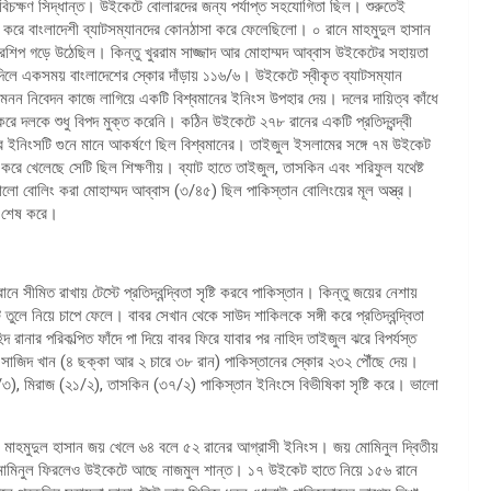
বিচক্ষণ সিদ্ধান্ত। উইকেটে বোলারদের জন্য পর্যাপ্ত সহযোগিতা ছিল। শুরুতেই
ং করে বাংলাদেশী ব্যাটসম্যানদের কোনঠাসা করে ফেলেছিলো। ০ রানে মাহমুদুল হাসান
রশিপ গড়ে উঠেছিল। কিন্তু খুররাম সাজ্জাদ আর মোহাম্মদ আব্বাস উইকেটের সহায়তা
 দিলে একসময় বাংলাদেশের স্কোর দাঁড়ায় ১১৬/৬। উইকেটে স্বীকৃত ব্যাটসম্যান
, মনন নিবেদন কাজে লাগিয়ে একটি বিশ্বমানের ইনিংস উপহার দেয়। দলের দায়িত্ব কাঁধে
 দলকে শুধু বিপদ মুক্ত করেনি। কঠিন উইকেটে ২৭৮ রানের একটি প্রতিদ্বন্দ্বী
 ইনিংসটি গুনে মানে আকর্ষণে ছিল বিশ্বমানের। তাইজুল ইসলামের সঙ্গে ৭ম উইকেট
ল করে খেলেছে সেটি ছিল শিক্ষণীয়। ব্যাট হাতে তাইজুল, তাসকিন এবং শরিফুল যথেষ্ট
ালো বোলিং করা মোহাম্মদ আব্বাস (৩/৪৫) ছিল পাকিস্তান বোলিংয়ের মূল অস্ত্র।
০ শেষ করে।
মিত রাখায় টেস্টে প্রতিদ্বন্দ্বিতা সৃষ্টি করবে পাকিস্তান। কিন্তু জয়ের নেশায়
ুলে নিয়ে চাপে ফেলে। বাবর সেখান থেকে সাউদ শাকিলকে সঙ্গী করে প্রতিদ্বন্দ্বিতা
ানার পরিকল্পিত ফাঁদে পা দিয়ে বাবর ফিরে যাবার পর নাহিদ তাইজুল ঝরে বিপর্যস্ত
 সাজিদ খান (৪ ছক্কা আর ২ চারে ৩৮ রান) পাকিস্তানের স্কোর ২৩২ পৌঁছে দেয়।
৩), মিরাজ (২১/২), তাসকিন (৩৭/২) পাকিস্তান ইনিংসে বিভীষিকা সৃষ্টি করে। ভালো
েরা মাহমুদুল হাসান জয় খেলে ৬৪ বলে ৫২ রানের আগ্রাসী ইনিংস। জয় মোমিনুল দ্বিতীয়
য় আর মোমিনুল ফিরলেও উইকেটে আছে নাজমুল শান্ত। ১৭ উইকেট হাতে নিয়ে ১৫৬ রানে