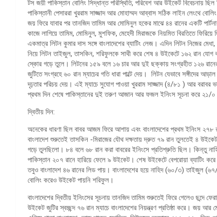
টস জয়ী পাকিস্তান বোলিং সিদ্ধান্ত পরিস্থিতি, পরিবেশ আর উইকেট বিবেচনায় ছিল 
পাকিস্তানী পেসাররা খুররাম সাজ্জাদ আর মোহাম্মদ আব্বাস সঠিক লাইন লেংথে বোলি
জয় ফিরে যাবার পর তানজিদ তামিম আর মোমিনুল হকের মাঝে ৪৪ রানের একটি পার্টনা
কাজে লাগিয়ে তামিম, মোমিনুল, মুশফিক, মেহেদী মিরাজকে নিয়মিত বিরতিতে ফিরিয়ে
একমাত্র লিটন কুমার দাস সঙ্গে বাংলাদেশের ব্যাটিং লেজ। এদিন লিটন নিজের মেধা
নিয়ে লিটন তাইজুল, তাসকিন, শরিফুলকে সাথী করে শেষ ৪ উইকেটে ১৬২ রান যোগ করে
স্কোর গড়ে তুলে। লিটনের ১৫৯ বলে ১৬ চার আর দুই ছক্কায় সংগ্রহীত ১২৬ রানের
জুটিতে সংগ্রহে ৬০ রান ম্যাচের গতি ধারা পাল্টে দেয়। লিটন যেভাবে সঙ্গীদের আড়া
দৃঢ়তার পরিচয় দেয়। এই ম্যাচে সুযোগ পাওয়া খুররাম সাজ্জাদ (৪/৮১ ) আর বরাবর ভ
প্রথম দিন শেষে পাকিস্তানের দুই তরুণ আজান আর ফজল ইনিংস সূচনা করে ২১/
দ্বিতীয় দিন:
অনেকের ধারণা ছিল বাবর আজম ফিরে আশায় এবং বাংলাদেশের প্রথম ইনিংস ২৭৮ রানে সী
বাংলাদেশ শুরুতেই তাসকিন -মিরাজের যৌথ দক্ষতায় দ্রুত ৭৯ রান তুলতেই ৪ উইকেট ত
গড়ে তুলছিলো। ৮৪ বলে ৬৮ রান করা বাবরের ইনিংসে প্রতিশ্রুতি ছিল। কিন্তু নাহিদ র
পাকিস্তান ২০৭ রানে হারিয়ে ফেলে ৯ উইকেট। শেষ উইকেটে বেপরোয়া ব্যাটিং করে
তবুও বাংলাদেশ ৪৬ রানের লিড পায়। বাংলাদেশের হয়ে নাহিদ (৬০/৩) তাইজুল (৬৭/
বোলিং করেও উইকেট পায়নি শরিফুল।
বাংলাদেশের দ্বিতীয় ইনিংসের সূচনায় তানজিদ তামিম শুরুতেই ফিরে গেলেও ছন্দে ফ
উইকেট জুটির স্বচ্ছন্দ ৭৬ রান ম্যাচে বাংলাদেশের নিয়ন্ত্রণ প্রতিষ্ঠা করে। জ