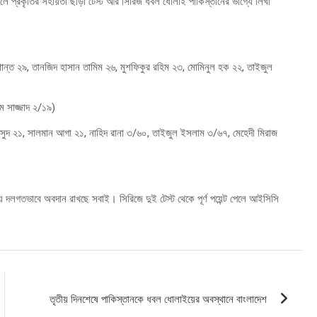
 প্রকৃতির সহায়তা ছাড়া টেস্ট আর সিরিজ ধবল ধোলাই পাকিস্তানের ভাগ্যে লিখা
্ত ২৯, তানজিদ হাসান তামিম ২৬, মুশফিকুর রহিম ২৩, মোমিনুল হক ২২, তাইজুল
ম সাজ্জাদ ২/১৯)
ুদ ২১, সালমান আগা ২১, নাহিদ রানা ৩/৬০, তাইজুল ইসলাম ৩/৬৭, মেহেদী মিরাজ
য়ে দলগতভাবে অবদান রাখছে সবাই। সিরিজে দুই টেস্ট থেকে পূর্ণ পয়েন্ট পেলে আইসিসি
তৃতীয় দিনশেষে পাকিস্তানকে ধবল ধোলাইয়ের অবস্থানে বাংলাদেশ