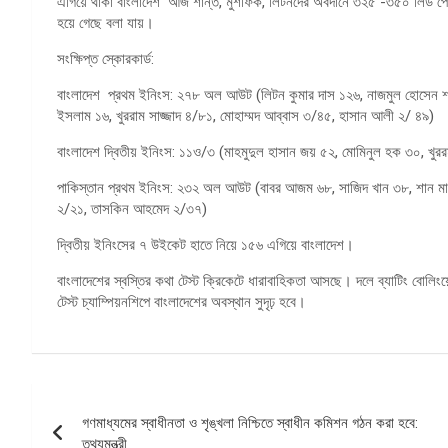
এগিয়ে থাকা বাংলাদেশ আজ শান্ত, মুশফিক, লিটনদের অবদানে ৩২৫ -৩৫০ লিড পেলে
হয়ে গেছে বলা যায়।
সংক্ষিপ্ত স্কোরকার্ড:
বাংলাদেশ প্রথম ইনিংস: ২৭৮ অল আউট (লিটন কুমার দাস ১২৬, নাজমুল হোসেন শান
ইসলাম ১৬, খুররাম সাজ্জাদ ৪/৮১, মোহাম্মদ আব্বাস ৩/৪৫, হাসান আলী ২/ ৪৯)
বাংলাদেশ দ্বিতীয় ইনিংস: ১১ও/৩ (মাহমুদুল হাসান জয় ৫২, মোমিনুল হক ৩০, খুরর
পাকিস্তান প্রথম ইনিংস: ২৩২ অল আউট (বাবর আজম ৬৮, সাজিদ খান ৩৮, শান মাস
২/২১, তাসকিন আহমেদ ২/৩৭)
দ্বিতীয় ইনিংসের ৭ উইকেট হাতে নিয়ে ১৫৬ এগিয়ে বাংলাদেশ।
বাংলাদেশের স্বস্তির কথা টেস্ট ক্রিকেটে ধারাবাহিকতা আসছে। দলে ব্যাটিং বোলিং
টেস্ট চ্যাম্পিয়নশিপে বাংলাদেশের অবস্থান সুদৃঢ় হবে।
পোস্ট
গণমাধ্যমের স্বাধীনতা ও শৃঙ্খলা নিশ্চিতে স্বাধীন কমিশন গঠন করা হবে:
ন্যাভিগেশন
তথ্যমন্ত্রী