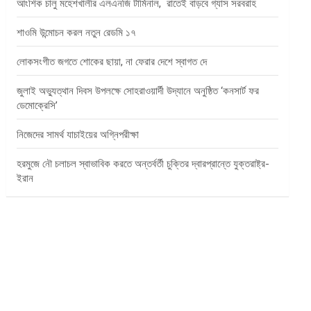
আংশিক চালু মহেশখালীর এলএনজি টার্মিনাল, রাতেই বাড়বে গ্যাস সরবরাহ
শাওমি উন্মোচন করল নতুন রেডমি ১৭
লোকসংগীত জগতে শোকের ছায়া, না ফেরার দেশে স্বাগত দে
জুলাই অভ্যুত্থান দিবস উপলক্ষে সোহরাওয়ার্দী উদ্যানে অনুষ্ঠিত ‘কনসার্ট ফর
ডেমোক্রেসি’
নিজেদের সামর্থ যাচাইয়ের অগ্নিপরীক্ষা
হরমুজে নৌ চলাচল স্বাভাবিক করতে অন্তর্বর্তী চুক্তির দ্বারপ্রান্তে যুক্তরাষ্ট্র-
ইরান