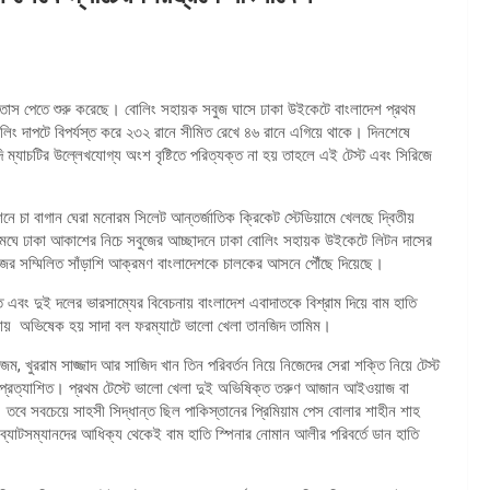
বাতাস পেতে শুরু করেছে। বোলিং সহায়ক সবুজ ঘাসে ঢাকা উইকেটে বাংলাদেশ প্রথম
িং দাপটে বিপর্যস্ত করে ২৩২ রানে সীমিত রেখে ৪৬ রানে এগিয়ে থাকে। দিনশেষে
যাচটির উল্লেখযোগ্য অংশ বৃষ্টিতে পরিত্যক্ত না হয় তাহলে এই টেস্ট এবং সিরিজে
শনে চা বাগান ঘেরা মনোরম সিলেট আন্তর্জাতিক ক্রিকেট স্টেডিয়ামে খেলছে দ্বিতীয়
েও মেঘে ঢাকা আকাশের নিচে সবুজের আচ্ছাদনে ঢাকা বোলিং সহায়ক উইকেটে লিটন দাসের
জের সম্মিলিত সাঁড়াশি আক্রমণ বাংলাদেশকে চালকের আসনে পৌঁছে দিয়েছে।
 এবং দুই দলের ভারসাম্যের বিবেচনায় বাংলাদেশ এবাদাতকে বিশ্রাম দিয়ে বাম হাতি
ওয়ায় অভিষেক হয় সাদা বল ফরম্যাটে ভালো খেলা তানজিদ তামিম।
, খুররাম সাজ্জাদ আর সাজিদ খান তিন পরিবর্তন নিয়ে নিজেদের সেরা শক্তি নিয়ে টেস্ট
 ছিল প্রত্যাশিত। প্রথম টেস্টে ভালো খেলা দুই অভিষিক্ত তরুণ আজান আইওয়াজ বা
তবে সবচেয়ে সাহসী সিদ্ধান্ত ছিল পাকিস্তানের প্রিমিয়াম পেস বোলার শাহীন শাহ
ব্যাটসম্যানদের আধিক্য থেকেই বাম হাতি স্পিনার নোমান আলীর পরিবর্তে ডান হাতি