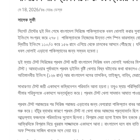
মে 18, 2026
রঙ বেরঙ ডেস্ক
সালেক
সুফী
সিলেট টেস্টের দুই দিন শেষে বাংলাদেশ সিরিজে পাকিস্তানকে ধবল ধোলাই করার সু
ইনিংসে সংগ্রহ করে ২৭৮। পাকিস্তানকে নিজেদের উন্নত পেস স্পিন ভারসাম্য বোল
দ্বিতীয় ইনিংসে ১১০/৩ করে ১৫৬ রানে এগিয়ে থেকে চালকের আসনে পৌঁছেছে। যদি ম্
ধবল ধোলাই এড়ানো পাকিস্তানের জন্য সম্ভব হবেনা।
দুই ম্যাচ টেস্ট সিরিজের প্রথম টেস্ট জয়ী বাংলাদেশ সিরিজ ধবল ধোলাই অর্জনের মি
টেস্ট। আবহাওয়ার পূর্বাভাসে প্রথম দুইদিন বৃষ্টি খেলায় বিঘ্ন ঘটানোর কথা থাকল
অতিমানবীয় ইনিংস (১২৬ রান) আর বাংলাদেশ দলের তাসকিন, তাইজুল, নাহিদ, মেরা
সাধারণত টেস্ট জয়ী একাদশে কম্বিনেশন পরিবর্তন আনা হয়না। তবুও ম্যাচ পরিস্থিতি
সীমার শরিফুলকে একাদশে অন্তর্ভুক্ত করে। প্রথম টেস্ট খেলা সাদমান আঘাত পা
প্রথম টেস্ট পরাজয়ের পর সিরিজ পরাজয় এড়ানোর জন্য বেপরোয়া পাকিস্তান বাবর আজম
শুরু করে। হাঁটুর ব্যাথার কারণে প্রথম টেস্ট না খেলা বাবর আজমের প্রত্যাবর্তন
আব্দুল্লাহ ফজলকে পরিবর্তনের সুযোগ ছিলনা। বিশ্রাম দেয়া হলো ইমাম উল হককে। 
আফ্রিদিকে বিশ্রাম দিয়ে খুররাম সাজ্জাদকে একাদশে আনা। বাংলাদেশ দলে বাম হাতি 
অফ স্পিনার সাজিদ খানকে দলে নেয়া হয়।