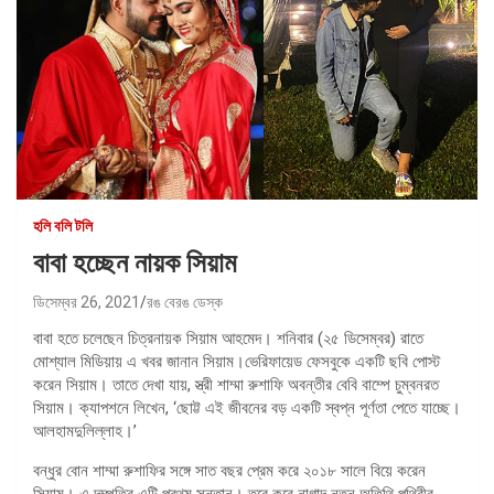
হলি বলি টলি
বাবা হচ্ছেন নায়ক সিয়াম
ডিসেম্বর 26, 2021
রঙ বেরঙ ডেস্ক
বাবা হতে চলেছেন চিত্রনায়ক সিয়াম আহমেদ। শনিবার (২৫ ডিসেম্বর) রাতে
মোশ্যাল মিডিয়ায় এ খবর জানান সিয়াম।ভেরিফায়েড ফেসবুকে একটি ছবি পোস্ট
করেন সিয়াম। তাতে দেখা যায়, স্ত্রী শাম্মা রুশাফি অবন্তীর বেবি বাম্পে চুম্বনরত
সিয়াম। ক্যাপশনে লিখেন, ‘ছোট্ট এই জীবনের বড় একটি স্বপ্ন পূর্ণতা পেতে যাচ্ছে।
আলহামদুলিল্লাহ।’
বন্ধুর বোন শাম্মা রুশাফির সঙ্গে সাত বছর প্রেম করে ২০১৮ সালে বিয়ে করেন
সিয়াম। এ দম্পতির এটি প্রথম সন্তান। তবে কবে নাগাদ নতুন অতিথি পৃথিবীর