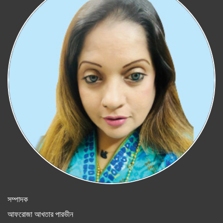
সম্পাদক
আফরোজা আখতার পারভীন