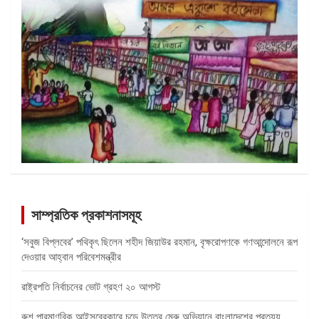
সাম্প্রতিক প্রকাশনাসমূহ
‘সবুজ বিপ্লবের’ পথিকৃৎ ছিলেন শহীদ জিয়াউর রহমান, বৃক্ষরোপণকে গণআন্দোলনে রূপ
দেওয়ার আহ্বান পরিবেশমন্ত্রীর
রাষ্ট্রপতি নির্বাচনের ভোট গ্রহণ ২০ আগস্ট
রুশ পারমাণবিক আইসব্রেকারে চড়ে উত্তর মেরু অভিযানে বাংলাদেশের প্রত্যয়