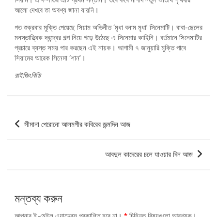
আলো দেখবে তা অবশ্য জানা যায়নি।
গত শুক্রবার মুক্তি পেয়েছে সিয়াম অভিনীত ‘মৃধা বনাম মৃধা’ সিনেমাটি। বাবা-ছেলের
মনস্তাত্ত্বিক দ্বন্দ্বের গল্প নিয়ে গড়ে উঠেছে এ সিনেমার কাহিনি। বর্তমানে সিনেমাটির
প্রচারে ব্যস্ত সময় পার করছেন এই নায়ক। আগামী ৭ জানুয়ারি মুক্তি পাবে
সিয়ামের আরেক সিনেমা ‘শান’।
রাইজিংবিডি
পোস্ট
সীমানা পেরোনো আলমগীর কবিরের জন্মদিন আজ
ন্যাভিগেশন
আবদুল কাদেরের চলে যাওয়ার দিন আজ
মন্তব্য করুন
আপনার ই-মেইল এ্যাড্রেস প্রকাশিত হবে না।
*
চিহ্নিত বিষয়গুলো আবশ্যক।