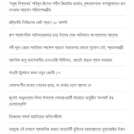
‘সবুজ বিপ্লবের’ পথিকৃৎ ছিলেন শহীদ জিয়াউর রহমান, বৃক্ষরোপণকে গণআন্দোলনে রূপ
দেওয়ার আহ্বান পরিবেশমন্ত্রীর
রাষ্ট্রপতি নির্বাচনের ভোট গ্রহণ ২০ আগস্ট
রুশ পারমাণবিক আইসব্রেকারে চড়ে উত্তর মেরু অভিযানে বাংলাদেশের প্রত্যয়
নদী দূষণ রোধে সমন্বিত পদক্ষেপ গ্রহণে অবহেলার কোনো সুযোগ নেই: প্রধানমন্ত্রী
আংশিক চালু মহেশখালীর এলএনজি টার্মিনাল, রাতেই বাড়বে গ্যাস সরবরাহ
শাওমি উন্মোচন করল নতুন রেডমি ১৭
লোকসংগীত জগতে শোকের ছায়া, না ফেরার দেশে স্বাগত দে
জুলাই অভ্যুত্থান দিবস উপলক্ষে সোহরাওয়ার্দী উদ্যানে অনুষ্ঠিত ‘কনসার্ট ফর
ডেমোক্রেসি’
নিজেদের সামর্থ যাচাইয়ের অগ্নিপরীক্ষা
হরমুজে নৌ চলাচল স্বাভাবিক করতে অন্তর্বর্তী চুক্তির দ্বারপ্রান্তে যুক্তরাষ্ট্র-ইরান