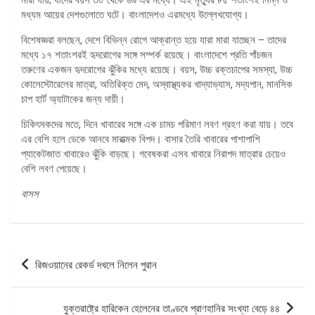
মধ্যম আয়ের দেশগুলোতে ঘটে। বাংলাদেশও এরমধ্যে উল্লেখযোগ্য।
বিশেষজ্ঞরা বলছেন, দেশে বিভিন্ন রোগে আক্রান্ত হয়ে যারা মারা যাচ্ছেন – তাদের
মধ্যে ১৭ শতাংশরই হৃদরোগের সঙ্গে সম্পর্ক রয়েছে। বাংলাদেশে প্রতি পাঁচজন
তরুণের একজন হৃদরোগের ঝুঁকির মধ্যে রয়েছে। বয়স, উচ্চ রক্তচাপের সমস্যা, উচ্চ
কোলেস্টোরেলের মাত্রা, অতিরিক্ত মেদ, অস্বাস্থ্যকর খাদ্যাভ্যাস, মদ্যপান, মানসিক
চাপ হার্ট অ্যাটাকের জন্য দায়ী।
চিকিৎসকদের মতে, দিনে খাবারের সঙ্গে এক চামচ পরিমাণ লবণ গ্রহণ করা যায়। তবে
এর বেশি হলে ডেকে আনবে মারাত্মক বিপদ। বাসার তৈরি খাবারের পাশাপাশি
প্যাকেটজাত খাবারেও ঝুঁকি বাড়ছে। গবেষকরা এসব খাবারে নিরাপদ মাত্রার চেয়েও
বেশি লবণ পেয়েছে।
বাসস
পোস্ট
রিজওয়ানের রেকর্ড দখলে নিলেন পুরান
ন্যাভিগেশন
যুক্তরাষ্ট্রে হারিকেন হেলেনের তাণ্ডবে প্রাণহানির সংখ্যা বেড়ে ৪৪