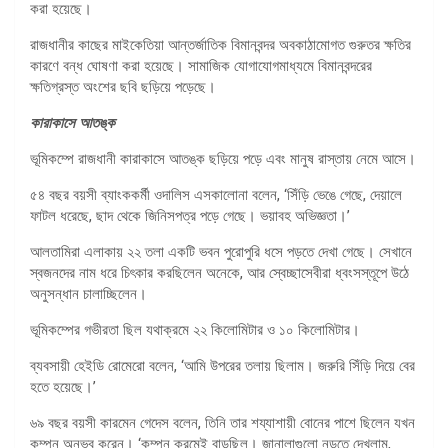
করা হয়েছে।
রাজধানীর কাছের মাইকেতিয়া আন্তর্জাতিক বিমানবন্দর অবকাঠামোগত গুরুতর ক্ষতির
কারণে বন্ধ ঘোষণা করা হয়েছে। সামাজিক যোগাযোগমাধ্যমে বিমানবন্দরের
ক্ষতিগ্রস্ত অংশের ছবি ছড়িয়ে পড়েছে।
কারাকাসে আতঙ্ক
ভূমিকম্পে রাজধানী কারাকাসে আতঙ্ক ছড়িয়ে পড়ে এবং মানুষ রাস্তায় নেমে আসে।
৫৪ বছর বয়সী ব্যাংককর্মী ওদালিস এসকালোনা বলেন, ‘সিঁড়ি ভেঙে গেছে, দেয়ালে
ফাটল ধরেছে, ছাদ থেকে জিনিসপত্র পড়ে গেছে। ভয়াবহ অভিজ্ঞতা।’
আলতামিরা এলাকায় ২২ তলা একটি ভবন পুরোপুরি ধসে পড়তে দেখা গেছে। সেখানে
স্বজনদের নাম ধরে চিৎকার করছিলেন অনেকে, আর স্বেচ্ছাসেবীরা ধ্বংসস্তূপে উঠে
অনুসন্ধান চালাচ্ছিলেন।
ভূমিকম্পের গভীরতা ছিল যথাক্রমে ২২ কিলোমিটার ও ১০ কিলোমিটার।
ব্যবসায়ী হেইডি রোমেরো বলেন, ‘আমি উপরের তলায় ছিলাম। জরুরি সিঁড়ি দিয়ে বের
হতে হয়েছে।’
৬৯ বছর বয়সী কারমেন গেদেস বলেন, তিনি তার শয্যাশায়ী বোনের পাশে ছিলেন যখন
কম্পন অনুভব করেন। ‘কম্পন ক্রমেই বাড়ছিল। জানালাগুলো নড়তে দেখলাম,