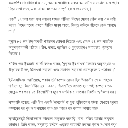
এএফপির সাংবাদিকরা জানান, অনেক আবাসিক ভবনে বড় ফাটল ও দেয়াল ধসে পড়ার
চিহ্ন দেখা গেছে এবং আরও বহু ভবন সম্পূর্ণ ধ্বংস হয়ে গেছে।
একটি ১২ তলা ধসে পড়া ভবনের সামনে দাঁড়িয়ে নিজের মেয়ের খোঁজ করা এক নারী
বলেন, ‘ওদের মধ্যে এখনো জীবিত মানুষ আছে, কিন্তু কাউকে বাঁচাতে কেউ আসছে
না।’
ফ্রান্স ৮৫ জন উদ্ধারকর্মী পাঠানোর ঘোষণা দিয়েছে এবং স্পেন ৫৪ জন সামরিক
অনুসন্ধানকর্মী পাঠাবে। চীন, ভারত, ব্রাজিল ও যুক্তরাষ্ট্রও সহায়তার প্রস্তাব
দিয়েছে।
মার্কিন পররাষ্ট্রমন্ত্রী মার্কো রুবিও বলেন, ‘যুক্তরাষ্ট্র তাৎক্ষণিকভাবে অনুসন্ধান ও
উদ্ধারকারী দল, চিকিৎসা সহায়তা এবং মানবিক সহায়তা ভেনেজুয়েলায় পাঠাচ্ছে।’
ইউএসজিএস জানিয়েছে, প্রথম ভূমিকম্পের কেন্দ্র ছিল উপকূলীয় মোরন শহরের
পশ্চিমে ২১ কিলোমিটার দূরে। ২২০৪ জিএমটিতে আঘাত হানা ওই কম্পনের ৩৯
সেকেন্ড পর প্রায় ৪৫ কিলোমিটার দূরে ৭ দশমিক ৫ মাত্রার দ্বিতীয় ভূমিকম্প হয়।
সংস্থাটি বলেছে, এটি ছিল একটি ‘ডাবলেট’ বা যুগ্ম ভূমিকম্পের ঘটনা, যেখানে প্রথম
কম্পনের পর খুব অল্প সময়ের ব্যবধানে আরও বড় কম্পন আঘাত হানে।
স্বরাষ্ট্রমন্ত্রী দিয়োসদাদো কাবেলো মানুষকে ঘরবাড়ি থেকে বেরিয়ে আসার আহ্বান
জানান। তিনি বলেন, সম্ভাব্য দুর্ঘটনা এড়াতে কয়েকটি ভবনের গ্যাস সংযোগ বন্ধ