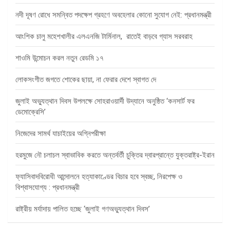
নদী দূষণ রোধে সমন্বিত পদক্ষেপ গ্রহণে অবহেলার কোনো সুযোগ নেই: প্রধানমন্ত্রী
আংশিক চালু মহেশখালীর এলএনজি টার্মিনাল, রাতেই বাড়বে গ্যাস সরবরাহ
শাওমি উন্মোচন করল নতুন রেডমি ১৭
লোকসংগীত জগতে শোকের ছায়া, না ফেরার দেশে স্বাগত দে
জুলাই অভ্যুত্থান দিবস উপলক্ষে সোহরাওয়ার্দী উদ্যানে অনুষ্ঠিত ‘কনসার্ট ফর
ডেমোক্রেসি’
নিজেদের সামর্থ যাচাইয়ের অগ্নিপরীক্ষা
হরমুজে নৌ চলাচল স্বাভাবিক করতে অন্তর্বর্তী চুক্তির দ্বারপ্রান্তে যুক্তরাষ্ট্র-ইরান
ফ্যাসিবাদবিরোধী আন্দোলনে হত্যাকাণ্ডের বিচার হবে স্বচ্ছ, নিরপেক্ষ ও
বিশ্বাসযোগ্য : প্রধানমন্ত্রী
রাষ্ট্রীয় মর্যাদায় পালিত হচ্ছে ‘জুলাই গণঅভ্যুত্থান দিবস’