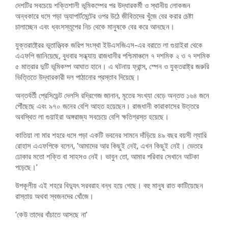
দেশটির সবচেয়ে শক্তিশালী ভূমিকম্পের পর উদ্ধারকর্মী ও স্থানীয় লোকজন
অন্ধকারে ধসে পড়া অ্যাপার্টমেন্টের ওপর উঠে জীবিতদের খুঁজে বের করার চেষ্টা
চালাচ্ছেন এবং ধ্বংসস্তূপের নিচ থেকে মানুষকে বের করে আনছেন।
যুক্তরাষ্ট্রের ভূতাত্ত্বিক জরিপ সংস্থা ইউএসজিএস-এর বরাতে লা গুয়াইরা থেকে
এএফপি জানিয়েছে, বুধবার সন্ধ্যায় রাজধানীর পশ্চিমাঞ্চলে ৭ দশমিক ২ ও ৭ দশমিক
৫ মাত্রার দুটি ভূমিকম্প আঘাত হানে। এ ঘটনায় ফ্রান্স, স্পেন ও যুক্তরাষ্ট্র জরুরি
ভিত্তিতে উদ্ধারকারী দল পাঠানোর প্রস্তাব দিয়েছে।
অন্তর্বর্তী প্রেসিডেন্ট দেলসি রদ্রিগেজ জানান, মৃতের সংখ্যা বেড়ে অন্তত ১৬৪ জনে
পৌঁছেছে এবং ৯৭০ জনের বেশি আহত হয়েছেন। রাজধানী কারাকাসের উত্তরে
অবস্থিত লা গুয়াইরা অঙ্গরাজ্য সবচেয়ে বেশি ক্ষতিগ্রস্ত হয়েছে।
কাতিয়া লা মার শহরে ধসে পড়া একটি ভবনের সামনে দাঁড়িয়ে ৪৯ বছর বয়সী ল্যারি
রোহাস এএফপিকে বলেন, ‘আমাদের আর কিছুই নেই, এখন কিছুই নেই। ভেতরে
ঢোকার মতো শক্তি বা সাহসও নেই। ভাবুন তো, আমার পরিবার সেখানে আটকা
পড়েছে।’
উপকূলীয় এই শহরে বিদ্যুৎ সরবরাহ বন্ধ হয়ে গেছে। বহু মানুষ রাত কাটিয়েছেন
রাস্তায় অথবা স্বজনদের খোঁজে।
‘কেউ তাদের বাঁচাতে আসছে না’