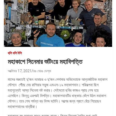
হলি বলি টলি
মহাকাশে সিনেমার শুটিংয়ে মহাবিপত্তি
অক্টোবর 17, 2021
রঙ বেরঙ ডেস্ক
মাসের শুরুতেই দু’জন নভোচর ও দু’জন পেশাদার অভিনেতাকে আন্তর্জাতিক মহাকাশ
স্টেশনে পৌঁছে দেয় রাশিয়ার সয়ুজ এমএস-১৯ মহাকাশযান। পরিকল্পনা ছিল
মহাশূন্যেই আস্ত সিনেমা শুট করার। সেইমতো ছবির কাজও প্রায় শেষ হয়ে
এসেছিল। কিন্তু এরপরই বিপত্তি। মহাকাশযানটির ধাক্কায় কেঁপে উঠল মহাকাশ
স্টেশন। তবে শেষ পর্যন্ত বড় বিপদ ঘটেনি। অল্পের জন্য প্রাণে বেঁচে গিয়েছেন
মহাকাশযানের যাত্রীরা।
মহাকাশে বহু অসাধ্য সাধন করেছে মানুষ। কিন্তু সিনেমা তৈরির কথা কেউ