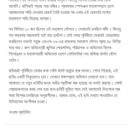
ভাবেনি। রাশিয়াই গড়ছে নয়া নজির। প্রথমবার স্পেসএক্স মহাকাশযানে চেপে
আমজনতার পাড়ি দেওয়ার রেকর্ড তৈরি হওয়ার পর এবার এই রেকর্ডের লক্ষ্যে
মহাকাশে পাড়ি দিয়েছে মস্কো।
সব মিলিয়ে ১০ জন ছিলেন ওই মহাকাশ স্টেশনে। সেখানেই চলছিল শুটিং। কিন্তু
গত শুক্রবার আচমকাই ঘটে যায় দুর্ঘটনা। সেই সময় পৃথিবীতে ফেরারই তোড়জোড়
করছিলেন তখনই সয়ুজ এমএস-১৯-এর ধাক্কায় মহাকাশ স্টেশন প্রায় ৪৫ ডিগ্রি
সরে যায়। রুশ অভিনেত্রী জুলিয়া পেরেসলিড, পরিচালক ও অভিনেতা ক্লিম
শিপেঙ্কো ও মহাকাশচারী অভিনেতা ওলেগ নোভিতস্কি-সহ বাকিরা কার্যত কেঁপে
ওঠেন।
রবিবারই পৃথিবীতে ফেরার কথা গোটা কাস্ট অ্যান্ড ক্রু দলের। শোনা গিয়েছে, এই
ছবির একটি সিকুয়েলও হবে। সেখানে মঙ্গলগ্রহে অভিযান দেখানো হবে। তবে
আপাতত যে নতুন ছবিটির জন্য অধীর প্রতীক্ষা শুরু হয়েছে তা বলাই বাহুল্য। পোস্ট
প্রোডাকশনের কাজ শেষ হয়ে কবে ছবিটি মুক্তি পাবে সেই আশাতেই দিনগোনা শুরু
সারা বিশ্বের চলচ্চিত্র অনুরাগীদের। হাজার হোক, এই ছবি দেখতে পাওয়াটাও যে
ইতিহাসের অংশীদার হওয়া।
সংবাদ প্রতিদিন