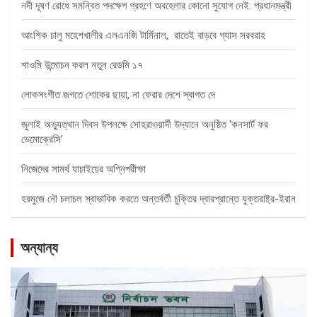
নদী দূষণ রোধে সমন্বিত পদক্ষেপ গ্রহণে অবহেলার কোনো সুযোগ নেই: প্রধানমন্ত্রী
আংশিক চালু মহেশখালীর এলএনজি টার্মিনাল, রাতেই বাড়বে গ্যাস সরবরাহ
শাওমি উন্মোচন করল নতুন রেডমি ১৭
লোকসংগীত জগতে শোকের ছায়া, না ফেরার দেশে স্বাগত দে
জুলাই অভ্যুত্থান দিবস উপলক্ষে সোহরাওয়ার্দী উদ্যানে অনুষ্ঠিত ‘কনসার্ট ফর
ডেমোক্রেসি’
নিজেদের সামর্থ যাচাইয়ের অগ্নিপরীক্ষা
হরমুজে নৌ চলাচল স্বাভাবিক করতে অন্তর্বর্তী চুক্তির দ্বারপ্রান্তে যুক্তরাষ্ট্র-ইরান
অন্যান্য