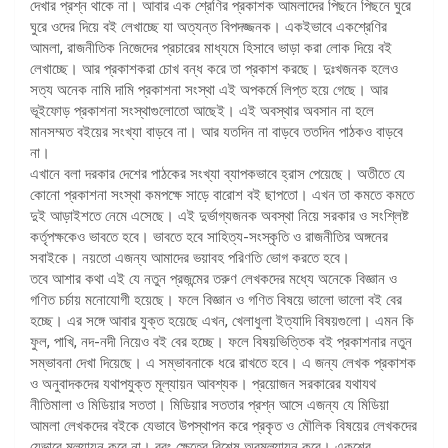
দেখার প্রশ্ন থাকে না। আবার এক শ্রেণির প্রকাশক আমলাদের পিছনে পিছনে ঘুরে
ঘুরে ওদের দিয়ে বই লেখাচ্ছে যা অত্যন্ত বিপদজ্জনক। একইভাবে একশ্রেণির
আমলা, রাজনীতিক নিজেদের প্রচারের মাধ্যমে হিসাবে ভাড়া করা লোক দিয়ে বই
লেখাচ্ছে। আর প্রকাশকরা চোখ বন্ধ করে তা প্রকাশ করছে। দুঃখজনক হলেও
সত্য অনেক নামি দামি প্রকাশনা সংস্থা এই অপকর্মে লিপ্ত হয়ে গেছে। আর
ভূইফোড় প্রকাশনা সংস্থাগুলোতো আছেই। এই অবস্থার অবসান না হলে
মানসম্মত বইয়ের সংখ্যা বাড়বে না। আর যতদিন না বাড়বে ততদিন পাঠকও বাড়বে
না।
এখানে বলা দরকার দেশের পাঠকের সংখ্যা ব্যাপকভাবে হ্রাস পেয়েছে। অতীতে যে
কোনো প্রকাশনা সংস্থা কমপক্ষে সাড়ে বারোশ বই ছাপতো। এখন তা কমতে কমতে
দুই আড়াইশতে নেমে এসেছে। এই দুর্ভাগ্যজনক অবস্থা নিয়ে সরকার ও সংশ্লিষ্ট
কর্তৃপক্ষকেও ভাবতে হবে। ভাবতে হবে সাহিত্য-সংস্কৃতি ও রাজনীতির অঙ্গনের
সবাইকে। নয়তো এজন্য আমাদের ভয়াবহ পরিণতি ভোগ করতে হবে।
তবে আশার কথা এই যে নতুন প্রজন্মের তরুণ লেখকদের মধ্যে অনেকে বিজ্ঞান ও
গণিত চর্চায় মনোযোগী হয়েছে। ফলে বিজ্ঞান ও গণিত বিষয়ে ভালো ভালো বই বের
হচ্ছে। এর সঙ্গে আবার যুক্ত হয়েছে এখন, খেলাধুলা ইত্যাদি বিষয়গুলো। এমন কি
ফুল, পাখি, নদ-নদী নিয়েও বই বের হচ্ছে। ফলে বিষয়ভিত্তিক বই প্রকাশনার নতুন
সম্ভাবনা দেখা দিয়েছে। এ সম্ভাবনাকে ধরে রাখতে হবে। এ জন্য লেখক প্রকাশক
ও অনুবাদকদের যথাপযুক্ত মূল্যায়ন আবশ্যক। প্রয়োজন সরকারের যথাযথ
নীতিমালা ও মিডিয়ার সততা। মিডিয়ার সততার প্রশ্ন আসে এজন্য যে মিডিয়া
আমলা লেখকদের বইকে যেভাবে উপস্থাপন করে প্রকৃত ও মৌলিক বিষয়ের লেখকদের
যেভাবে মূল্যায়ন করে না। বরং ক্ষেত্রে বিশেষ অবমূল্যায়ন করে। একুশের