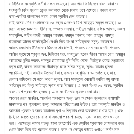
সাহিত্যিক সংস্কৃতি কর্মীরা সফল হয়েছেন। এর পরিণতি হিসেবে বাংলা ভাষা ও
সংস্কৃতি চর্চার প্রধান কেন্দ্র কলকাতা থেকে ঢাকায় চলে এসেছে। কারণ বাংলা
ভাষা-ভাষীরা বাংলাদেশ নামে একটা স্বাধীন দেশ করেছে।
তাই আমরা দেখি বাংলাদেশের ৫০ বছরে এদেশের শিল্প-সাহিত্য সমৃদ্ধ হয়েছে। এ
দেশে আক্তারুজ্জামান ইলিয়াস, শওকত ওসমান, শহীদুল জহির, রফিক আজাদ, ফজল
সাহাবুদ্দিন, শহীদ কাদরী, হুমায়ূন আহমদ, হুমায়ূন আজাদ, আল মাহমুদ, শামসুর
রাহমানরা তাদের কালউত্তীর্ণ লেখনি দিয়ে বাংলা সাহিত্যকে সমৃদ্ধ করেছেন।
আক্তারুজ্জামান ইলিয়াসের চিলেকোঠার সিপাই, শওকত ওসমানের জননী, শওকত
আলীর প্রদোষে প্রকৃত জন, দিপিতার ঘরে, মাহমুদুল হকের জীবন আমার বোন, হুমায়ুন
আহমদের নন্দিত নরকে, শামসুর রাহমানের বন্দি শিবির থেকে, নির্মলেন্দু গুণের প্রেমাংশুর
রক্ত চাই, রফিক আজাদের সীমাবদ্ধ জলে সমিত সবুজে, তুমিও আমার চুনিয়া
অর্কেডিয়া, শহীদ কাদরীর উত্তরাধিকার, ফজল সাহাবুদ্দিনের অন্তর্গত হাহাকার,
হেলাল হাফিজের যে জলে আগুন জ্বলে, আল মাহমুদের সোনালী কাবিন শুধু বাংলা
সাহিত্যে নয় বিশ্ব সাহিত্যে স্থান করে নিয়েছে। এ সবই বিগত ৫০ বছরে, স্বাধীন
বাংলাদেশে প্রকাশিত হয়েছে। একে স্বাধীনতার সুফলও বলা যায়।
অতএব দেশে মানহীন, আবর্জনা প্রকাশের জন্য দুঃখ ও ক্ষোভ প্রকাশের পাশাপাশি
মানসম্মত বই প্রকাশের জন্য আমাদের গর্বিত হওয়া উচিত। তবে অবশ্যই মানহীন ও
আবর্জনা প্রকাশের জন্য আমাদের ঘৃণা ও ধিক্কার দেয়া অব্যাহত রাখতে হবে। এবং
চিহ্নিত করতে হবে কে বা কারা এগুলো প্রকাশ করছে। কেন করছে তাও জানতে
হবে। এক্ষেত্রে আমার যতদূর জানা তাহলোÑ এক শ্রেণির প্রকাশক লেখকদের কাছ
থেকে টাকা নিয়ে বই প্রকাশ করছে। ফলে সে ক্ষেত্রে বইয়ের গুণাগুণ অর্থাৎ মান