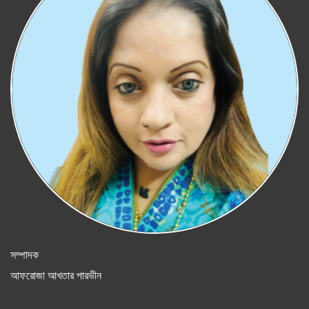
সম্পাদক
আফরোজা আখতার পারভীন