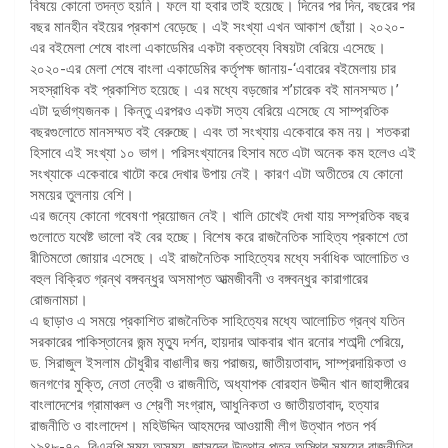
বিষয়ে কোনো তদন্ত হয়নি। ফলে যা হবার তাই হয়েছে। দিনের পর দিন, বছরের পর
বছর মানহীন বইয়ের প্রকাশ বেড়েছে। এই সংখ্যা এখন আকাশ ছোঁয়া। ২০২০-
এর বইমেলা শেষে বাংলা একাডেমির একটা বক্তব্যে বিষয়টা বেরিয়ে এসেছে।
২০২০-এর মেলা শেষে বাংলা একাডেমির কর্তৃপক্ষ জানায়-‘এবারের বইমেলায় চার
সহস্রাধিক বই প্রকাশিত হয়েছে। এর মধ্যে বড়জোর শ’চারেক বই মানসম্মত।’
এটা দুর্ভাগ্যজনক। কিন্তু এরপরও একটা সত্য বেরিয়ে এসেছে যে সাম্প্রতিক
বছরগুলোতে মানসম্মত বই বেরুচ্ছে। এবং তা সংখ্যায় একেবারে কম নয়। শতকরা
হিসাবে এই সংখ্যা ১০ ভাগ। পরিসংখ্যানের হিসাব মতে এটা অনেক কম হলেও এই
সংখ্যাকে একেবারে খাটো করে দেখার উপায় নেই। কারণ এটা অতীতের যে কোনো
সময়ের তুলনায় বেশি।
এর জন্যে কোনো গবেষণা প্রয়োজন নেই। খালি চোখেই দেখা যায় সম্প্রতিক বছর
গুলোতে যথেষ্ট ভালো বই বের হচ্ছে। বিশেষ করে রাজনৈতিক সাহিত্য প্রকাশে তো
রীতিমতো জোয়ার এসেছে। এই রাজনৈতিক সাহিত্যের মধ্যে সর্বাধিক আলোচিত ও
বহুল বিক্রিত গ্রন্থ বঙ্গবন্ধুর অসমাপ্ত আত্মজীবনী ও বঙ্গবন্ধুর কারাগারের
রোজনামচা।
এ ছাড়াও এ সময়ে প্রকাশিত রাজনৈতিক সাহিত্যের মধ্যে আলোচিত গ্রন্থ যতিন
সরকারের পাকিস্তানের জন্ম মৃত্যু দর্শন, হায়দার আকবার খান রনোর শতাব্দী পেরিয়ে,
ড. সিরাজুল ইসলাম চৌধুরীর বাঙালীর জয় পরাজয়, জাতীয়তাবাদ, সাম্প্রদায়িকতা ও
জনগণের মুক্তি, নেতা নেত্রী ও রাজনীতি, অধ্যাপক বোরহান উদ্দীন খান জাহাঙ্গীরের
বাংলাদেশের গ্রামাঞ্চল ও শ্রেণী সংগ্রাম, আধুনিকতা ও জাতীয়তাবাদ, হত্যার
রাজনীতি ও বাংলাদেশ। মহিউদ্দিন আহমদের আওয়ামী লীগ উত্থান পতন পর্ব
১৯৪৮-৭০, বিএনপি সময় অসময়, জাসদের উত্থান পতন অস্থির সময়ের রাজনীতির,