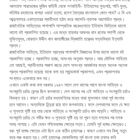
আলতাফ পারভেজের মুজিব বাহিনী থেকে গণবাহিনী- ইতিহাসের পুনঃপাঠ, পানি যুদ্ধ,
মতিউর রহমানের খাপড়া ওয়ার্ড হত্যা, রনেশ মৈত্রের বাংলাদেশ কোন পথে? এ বি এম
আব্দুল্লাহর একাত্তরের স্বাধীনতা হঠাৎ করে আসেনি-ব্যাপক আলোচিত গ্রন্থ।
রাজনৈতিক সাহিত্যের পাশাপাশি সাম্প্রতিক বছরগুলোতে ইতিহাস ভিত্তিক ভালো
ভালো বই প্রকাশিত হয়েছে। এর মধ্যে হায়দার আকবর খান রনোর পলাশী থেকে
মুক্তিযুদ্ধ, বোরহান উদ্দীন খান জাহাঙ্গীরের দ্বিজাতি তত্ত্বের সত্যমিথ্যা ইত্যাদি
গ্রন্থ।
রাজনৈতিক সাহিত্য, ইতিহাস গ্রন্থের পাশাপাশি বিজ্ঞানের উপর ভালো ভালো বই
প্রকাশিত হচ্ছে। প্রকাশিত হচ্ছে, অসংখ্য অনুবাদ গ্রন্থ। আর মৌলিক সাহিত্য
তো আছেই, স্বাধীনতার পঞ্চাশ বছরে দেশে অসংখ্য আবর্জনার মধ্যে অনেক অনেক
গ্রন্থ প্রকাশিত হয়েছে যাকে বলা হয় ল্যান্ডমার্ক প্রকাশনা, এমন প্রকাশনার
সংখ্যাও একেবারে কম নয়।
এখানে একটা কথা বলা দরকার ১৯৪৭ সালে দেশ ভাগের আগে বাংলা সাহিত্য ও
সংস্কৃতি চর্চার কেন্দ্র ছিল কলকাতা। দেশ ভাগের পর এই সাহিত্য ও সংস্কৃতি চর্চাও
বিভক্ত হয়। কারণ এই চর্চার মধ্যমণিদের মধ্যে যারা মুসলমান তারা পূর্ব বাংলায়
চলে আসেন। অন্যদিকে হিন্দুরা রয়ে যান কলকাতায়। ফলে দেশভাগের ফলে যে ক্ষত
ও শূন্যতা সৃষ্টি হয় তার থেকে সাহিত্য ও সংস্কৃতি চর্চাও বাদ পড়েনি। সাহিত্য ও
সংস্কৃতি চর্চায় যে গভীর ক্ষত ও শূন্যতা সৃষ্টি হয় তা পূরণ হতে দশকের পর দশক
সময় লাগছে। এটা যেমন পশ্চিমবঙ্গের ক্ষেত্রে সত্য। তেমনি পূর্ব বঙ্গের ক্ষেত্রেও।
বরং পূর্ব বঙ্গের ক্ষেত্রে এটা ছিল এক কঠিন চ্যালেঞ্জ। কারণ এখানে সব কিছু নতুন
করে শুরু করতে হয়। সেই চ্যালেঞ্জ মোকাবিলায় পূর্ব বাংলা তথা ঢাকার কবি