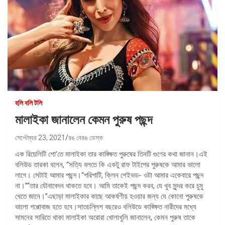
হলি বলি টলি
মালাইকা জানালেন কেমন পুরুষ পছন্দ
সেপ্টেম্বর 23, 2021
রঙ বেরঙ ডেস্ক
এক রিয়েলিটি শো’তে মালাইকা তার কাঙ্ক্ষিত পুরুষের তিনটি গুণের কথা জানান।এই
বলিউড তারকা বলেন, “সত্যি বলতে কি একটু রাফ টাইপের পুরুষকে আমার ভালো
লাগে। সেটাই আমার পছন্দ।“পরিপাটি, ক্লিন শেইভড- ওটা আমার একেবারে পছন্দ
না।”“তার যৌনাবেদন থাকতে হবে। আমি তাকেই পছন্দ করব, যে খুব সুন্দর করে চুমু
খেতে জানে।”এছাড়া মালাইকার কাছে আকর্ষণীয় হওয়ার জন্য যে কোনো পুরুষকে
ভালো গপ্পোবাজ হতে হবে।সাতচল্লিশ বছরেও বলিউডে কাঙ্ক্ষিত নারীদের মধ্যে
সামনের সারিতে থাকা মালাইকা অরোরা খোলাখুলি জানালেন, কেমন পুরুষ তাকে