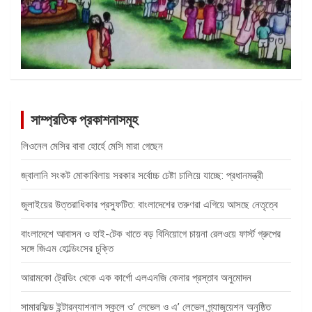
সাম্প্রতিক প্রকাশনাসমূহ
লিওনেল মেসির বাবা হোর্হে মেসি মারা গেছেন
জ্বালানি সংকট মোকাবিলায় সরকার সর্বোচ্চ চেষ্টা চালিয়ে যাচ্ছে: প্রধানমন্ত্রী
জুলাইয়ের উত্তরাধিকার প্রস্ফুটিত: বাংলাদেশের তরুণরা এগিয়ে আসছে নেতৃত্বে
বাংলাদেশে আবাসন ও হাই-টেক খাতে বড় বিনিয়োগে চায়না রেলওয়ে ফার্স্ট গ্রুপের
সঙ্গে জিএম হোল্ডিংসের চুক্তি
আরামকো ট্রেডিং থেকে এক কার্গো এলএনজি কেনার প্রস্তাব অনুমোদন
সামারফিল্ড ইন্টারন্যাশনাল স্কুলে ও’ লেভেল ও এ’ লেভেল গ্র্যাজুয়েশন অনুষ্ঠিত