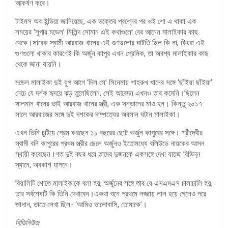
আকর্ষণ করে।
টাইমস অব ইন্ডিয়া জানিয়েছে, এক ভক্তের প্রশ্নের পর ওই শো এ থাকা এক
সময়ের ‘সুপার মডেল’ মিলিন্দ সোমান এই কথাগুলো বের আনেন মালাইকার কাছ
থেকে।সাবেক স্বামী আরবাজ খানের এই গুণগুলোর ঘাটতি ছিল কি না, কিংবা এই
গুণগুলো থাকার কারণেই কি অর্জুন কাপুর এখন প্রেমিক, তা অবশ্য মালাইকার কাছ
থেকে জানা যায়নি।
মডেল মালাইকা দুই যুগ আগে ‘দিল সে’ সিনেমায় শাহরুখ খানের সঙ্গে ‘ছাঁইয়া ছাঁইয়া’
নেচে যে দর্শক হৃদয়ে ঝড় তুলেছিলেন, সেই আবেদন এখনও তার কমেনি।ছিলেন
সালমান খানের ভাই আরবাজ খানের স্ত্রী, এক সন্তানের মাও হন। কিন্তু ২০১৭
সালে আরবাজের সঙ্গে দুই দশকের দাম্পত্যের অবসান ঘটান মালাইকা।
এখন তিনি চুটিয়ে প্রেম করছেন ১১ বছরের ছোট অর্জুন কাপুরের সঙ্গে। শ্রীদেবীর
স্বামী বনি কাপুরের প্রথম স্ত্রীর ছেলে অর্জুনও ইতোমধ্যে বলিউডে নায়কের আসন
স্থায়ী করেছেন।গত দুই বছর ধরে তাদের দুজনকে একসঙ্গে দেখা যাচ্ছে বিভিন্ন
স্থানে, অবকাশ যাপনে।
রিয়ালিটি শোতে মালাইকাকে বলা হয়, অর্জুনের সঙ্গে তার যে এসএমএস চালাচালি হয়,
তার সর্বশেষটি কি তিনি দেখাবেন।একথা শুনে প্রথমে লজ্জায় লাল হয়ে গেলেও পরে
জানান, তাতে লেখা ছিল- ‘আমিও ভালোবাসি, তোমাকে’।
বিডিনিউজ