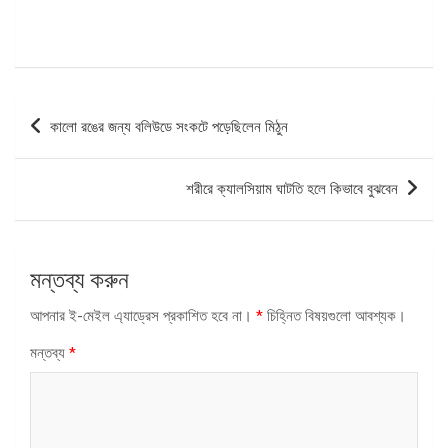
পোস্ট
কালো রঙের জন্য বলিউডে সংকটে পড়েছিলেন মিঠুন
ন্যাভিগেশন
শরীরে ক্যালসিয়াম ঘাটতি হলে কিভাবে বুঝবেন
মন্তব্য করুন
আপনার ই-মেইল এ্যাড্রেস প্রকাশিত হবে না।
*
চিহ্নিত বিষয়গুলো আবশ্যক।
মন্তব্য
*