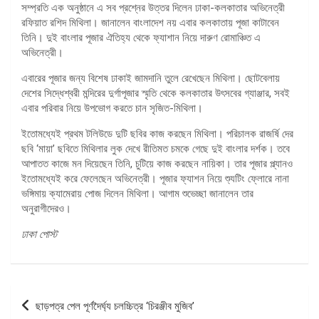
সম্প্রতি এক অনুষ্ঠানে এ সব প্রশ্নের উত্তর দিলেন ঢাকা-কলকাতার অভিনেত্রী
রফিয়াত রশিদ মিথিলা। জানালেন বাংলাদেশ নয় এবার কলকাতায় পূজা কাটাবেন
তিনি। দুই বাংলার পূজার ঐতিহ্য থেকে ফ্যাশান নিয়ে দারুণ রোমাঞ্চিত এ
অভিনেত্রী।
এবারের পূজার জন্য বিশেষ ঢাকাই জামদানি তুলে রেখেছেন মিথিলা। ছোটবেলায়
দেশের সিদ্ধেশ্বরী মন্দিরের দুর্গাপূজার স্মৃতি থেকে কলকাতার উৎসবের গ্যাঞ্জার, সবই
এবার পরিবার নিয়ে উপভোগ করতে চান সৃজিত-মিথিলা।
ইতোমধ্যেই প্রথম টলিউডে দুটি ছবির কাজ করছেন মিথিলা। পরিচালক রাজর্ষি দের
ছবি ‘মায়া’ ছবিতে মিথিলার লুক দেখে রীতিমত চমকে গেছে দুই বাংলার দর্শক। তবে
আপাতত কাজে মন দিয়েছেন তিনি, চুটিয়ে কাজ করছেন নায়িকা। তার পূজার প্ল্যানও
ইতোমধ্যেই করে ফেলেছেন অভিনেত্রী। পূজার ফ্যাশন নিয়ে শ্যুটিং ফ্লোরে নানা
ভঙ্গিমায় ক্যামেরায় পোজ দিলেন মিথিলা। আগাম শুভেচ্ছা জানালেন তার
অনুরাগীদেরও।
ঢাকা পোস্ট
পোস্ট
ছাড়পত্র পেল পূর্ণদৈর্ঘ্য চলচ্চিত্র ‘চিরঞ্জীব মুজিব’
ন্যাভিগেশন