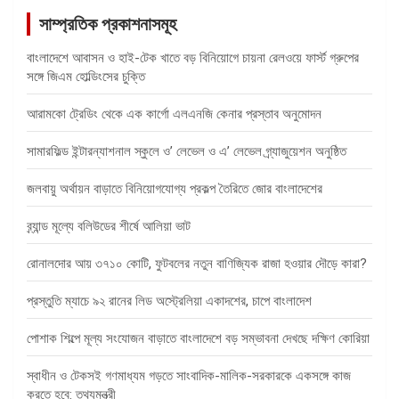
সাম্প্রতিক প্রকাশনাসমূহ
বাংলাদেশে আবাসন ও হাই-টেক খাতে বড় বিনিয়োগে চায়না রেলওয়ে ফার্স্ট গ্রুপের
সঙ্গে জিএম হোল্ডিংসের চুক্তি
আরামকো ট্রেডিং থেকে এক কার্গো এলএনজি কেনার প্রস্তাব অনুমোদন
সামারফিল্ড ইন্টারন্যাশনাল স্কুলে ও’ লেভেল ও এ’ লেভেল গ্র্যাজুয়েশন অনুষ্ঠিত
জলবায়ু অর্থায়ন বাড়াতে বিনিয়োগযোগ্য প্রকল্প তৈরিতে জোর বাংলাদেশের
ব্র্যান্ড মূল্যে বলিউডের শীর্ষে আলিয়া ভাট
রোনালদোর আয় ৩৭১০ কোটি, ফুটবলের নতুন বাণিজ্যিক রাজা হওয়ার দৌড়ে কারা?
প্রস্তুতি ম্যাচে ৯২ রানের লিড অস্ট্রেলিয়া একাদশের, চাপে বাংলাদেশ
পোশাক শিল্পে মূল্য সংযোজন বাড়াতে বাংলাদেশে বড় সম্ভাবনা দেখছে দক্ষিণ কোরিয়া
স্বাধীন ও টেকসই গণমাধ্যম গড়তে সাংবাদিক-মালিক-সরকারকে একসঙ্গে কাজ
করতে হবে: তথ্যমন্ত্রী