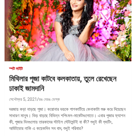
স্পট লাইট
মিথিলার পূজা কাটবে কলকাতায়, তুলে রেখেছেন
ঢাকাই জামদানি
সেপ্টেম্বর 5, 2021
রঙ বেরঙ ডেস্ক
দরজায় কড়া নাড়ছে পূজা। করোনার ভয়কে পাশকাটিয়ে কেনাকাটা শুরু করে দিয়েছেন
সাধারণ মানুষ। ভিড় বাড়ছে বিভিন্ন শপিংমল-মার্কেটগুলোতে। এবার পূজার ফ্যাশন
কী, পূজার দিনগুলোয় তারকাদের স্টাইল স্টেটমেন্টই বা কী? শুধুই কী শ্যুটিং,
আউটডোর নাকি এ কয়েকদিন সব বাদ, শুধুই পরিবার?