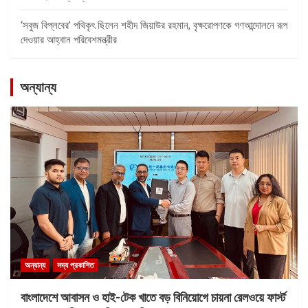
‘সবুজ বিপ্লবের’ পথিকৃৎ ছিলেন শহীদ জিয়াউর রহমান, বৃক্ষরোপণকে গণআন্দোলনে রূপ
দেওয়ার আহ্বান পরিবেশমন্ত্রীর
অন্যান্য
অন্যান্য
সদ্য প্রকাশিত
বাংলাদেশে আবাসন ও হাই-টেক খাতে বড় বিনিয়োগে চায়না রেলওয়ে ফার্স্ট