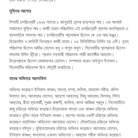
মুক্তির আলোয়
সিপাহী চলচ্চিত্রটি ১৯৯৪ সালের ৫ জানুয়ারি সেন্সর ছাড়পত্র পায়। এর পরপরই
সারাদেশে মুক্তি পায়। কাজী হায়াৎ পরিচালিত এই চলচ্চিত্রটি ব্যাপক জনপ্রিয়তা ও
ব্যবসায়িক সাফল্য পায়। চলচ্চিত্রটির প্রযোজক ছিলেন কে এম আর মঞ্জুর।
চিত্রনাট্য ও কাহিনী লিখেছেন কাজী হায়াৎ। ৩৫ মিলিমিটারে নির্মিত হয় এটি। নৃত্য
পরিচালক ছিলেন আমির হোসেন বাবু ও মাসুম বাবুল। সিনেমাটির শব্দগ্রাহক ছিলেন
মমতাজ উদ্দিন ভূঁইয়া। প্রধান সহকারী পরিচালক গাজী জাহাঙ্গীর আহমেদ।
চিত্রগ্রাহক ছিলেন মোজাফফর হোসেন। সম্পাদনা করেন সাইফুল ইসলাম।
সিনেমাটির পরিবেশক ছিল মৌসুমী কথাচিত্র।
যাদের অভিনয়ে আলোকিত
অভিনয় করেছেন ইলিয়াস কাঞ্চন, মান্না, চম্পা, কবিতা, আহমেদ শরীফ, খলিল
উল্লাহ খান, আনোয়ার হোসেন, আয়েশা আক্তার, মিজু আহমেদ, দিলদার, লিটন
আক্তার, রীতা ব্যানার্জী, সুরজ বাঙ্গালী, কাবিলা, কালা আজিজ প্রমুখ। সিনেমাটিতে
রাজু চরিত্রে অভিনয় করেছেন চিত্রনায়ক মান্না এবং কাঞ্চন চরিত্রে অভিনয়
করেছেন নন্দিত নায়ক ইলিয়াস কাঞ্চন। কাশেম নামের একটি চরিত্রে অভিনয়
করেছেন খ্যাতিমান অভিনেতা আনোয়ার হোসেন। টোকাইয়ের চরিত্রে অভিনয়
করেছেন মঈনুল। মুক্তিযোদ্ধার চরিত্রে অভিনয় করেছেন আনোয়ার হোসেন,
ইলিয়াস কাঞ্চন, মান্নাসহ একদল অভিনেতা। আহমেদ শরীফ অভিনয় করেছেন