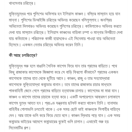
খানসেনার চরিত্রে।
মুক্তিযুদ্ধের পরে পুলিশের অফিসার হন ইলিয়াস কাঞ্চন। বস্তির মাস্তান হয়ে যান
মান্না। পুলিশের ডিআইজি চরিত্রে অভিনয় করেছেন খলিলুল্লাহ। জনপ্রিয়
অভিনেতা দিলদারও অভিনয় করেছেন পুলিশের চরিত্রে। কাবিলাকেও অভিনয় করতে
দেখা যায় মাস্তান চরিত্রে। ইলিয়াস কাঞ্চনের নায়িকা চম্পা ও মান্নার বিপরীতে দেখা
যায় কবিতাকে। পরিচালক কাজী হায়াৎকেও এই সিনেমায় পাওয়া যায় অভিনেতা
হিসেবে। একজন নেতার চরিত্রে অভিনয় করেন তিনি।
কী আছে চলচ্চিত্রে?
মুক্তিযুদ্ধ শুরু হলে বাঙালি সৈনিক কাশেম ফিরে যান তার গ্রামের বাড়িতে। পথে
কিছু রাজাকার কাশেমকে জিজ্ঞাসা করে সে বাড়ি ফিরলো কীভাবে? গ্রামের একজন
কাশেমকে তাদের হাত থেকে ছুটিয়ে আনে। কাঞ্চন, রাজু ও তার সহযোদ্ধারা
কাশেমকে মুক্তিযোদ্ধা কমান্ডার বানান। তবে তাদের রাজাকার চাচার মাধ্যমে
পাকবাহিনী জেনে গেলে গ্রামের বাড়িতে হত্যাযজ্ঞ চালায়। কাশেমের মা মারা যান।
কাঞ্চন ও কাশেম তাদের চাচাকে হত্যা করে। একটি অপারেশনে আক্রমণ চলাকালে
কাশেম যুদ্ধে আহত হন। প্রচণ্ড যন্ত্রনায় ছটফট করতে থাকেন তিনি। হানাদার
বাহিনীর গোলাগুলি চলতেই থাকে। এক সময় ছোট ভাই কাঞ্চনকে সিপাহীর দায়িত্ব
দেন। আর তাকে গুলি করে ফিরে যেতে বলে। কাঞ্চন দ্বিধায় পড়ে যান। এক সময়
কমান্ডার ভাইয়ের আদেশে কমান্ডারের বুকেই গুলি চালান। এভাবেই শুরু হয়
সিনেমাটির গল্প।