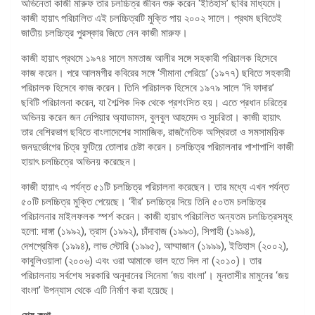
অভিনেতা কাজী মারুফ তার চলচ্চিত্র জীবন শুরু করেন ‘ইতিহাস’ ছবির মাধ্যমে।
কাজী হায়াৎ পরিচালিত এই চলচ্চিত্রটি মুক্তি পায় ২০০২ সালে। প্রথম ছবিতেই
জাতীয় চলচ্চিত্র পুরস্কার জিতে নেন কাজী মারুফ।
কাজী হায়াৎ প্রথমে ১৯৭৪ সালে মমতাজ আলীর সঙ্গে সহকারী পরিচালক হিসেবে
কাজ করেন। পরে আলমগীর কবিরের সঙ্গে ‘সীমানা পেরিয়ে’ (১৯৭৭) ছবিতে সহকারী
পরিচালক হিসেবে কাজ করেন। তিনি পরিচালক হিসেবে ১৯৭৯ সালে ‘দি ফাদার’
ছবিটি পরিচালনা করেন, যা শৈল্পিক দিক থেকে প্রশংসিত হয়। এতে প্রধান চরিত্রে
অভিনয় করেন জন নেপিয়ার অ্যাডামস, বুলবুল আহমেদ ও সুচরিতা। কাজী হায়াৎ
তার বেশিরভাগ ছবিতে বাংলাদেশের সামাজিক, রাজনৈতিক অস্থিরতা ও সমসাময়িক
জনদুর্ভোগের চিত্র ফুটিয়ে তোলার চেষ্টা করেন। চলচ্চিত্র পরিচালনার পাশাপাশি কাজী
হায়াৎ চলচ্চিত্রে অভিনয় করেছেন।
কাজী হায়াৎ এ পর্যন্ত ৫১টি চলচ্চিত্র পরিচালনা করেছেন। তার মধ্যে এখন পর্যন্ত
৫০টি চলচ্চিত্র মুক্তি পেয়েছে। ‘বীর’ চলচ্চিত্র দিয়ে তিনি ৫০তম চলচ্চিত্র
পরিচালনার মাইলফলক স্পর্শ করেন। কাজী হায়াৎ পরিচালিত অন্যতম চলচ্চিত্রসমূহ
হলো: দাঙ্গা (১৯৯২), ত্রাস (১৯৯২), চাঁদাবাজ (১৯৯৩), সিপাহী (১৯৯৪),
দেশপ্রেমিক (১৯৯৪), লাভ স্টোরি (১৯৯৫), আম্মাজান (১৯৯৯), ইতিহাস (২০০২),
কাবুলিওয়ালা (২০০৬) এবং ওরা আমাকে ভাল হতে দিল না (২০১০)। তার
পরিচালনায় সর্বশেষ সরকারি অনুদানের সিনেমা ‘জয় বাংলা’। মুনতাসীর মামুনের ‘জয়
বাংলা’ উপন্যাস থেকে এটি নির্মাণ করা হয়েছে।