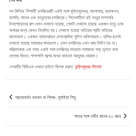
শেষ কথা
সব মিলিয়ে ‘সিপাহী’ চলচ্চিত্রটি একই সঙ্গে মুক্তিযুদ্ধের, ভালোসার, অ্যাকশন,
কমেডি, গানের এবং বন্ধুত্বের চলচ্চিত্র। সিনেমাটিতে দুই বন্ধুর সম্পর্কের
টানাপোড়েনের গল্প যেমন দেখানো হয়েছে, তেমনি দেখানো হয়েছে একজন বন্ধু একে
অপরের জন্য কেমন নিবেদিত হয়। দেখানো হয়েছে ভাইয়ের প্রতি ভাইয়ের
ভালোবাসা। একজন ন্যায়পরায়ন দেশপ্রেমিক পুলিশ অফিসারকে। হাসির ছলেই
দেখানো হয়েছে সমাজের ক্ষতগুলো। এমন চলচ্চিত্র এখন আর নির্মাণ হয় না।
পরিচালকরা এক সময় একই সঙ্গে চলচ্চিত্র মাধ্যমে সমাজকে গড়ে তুলতে নানা
মেসেজ দিতেন, পাশাপাশি গল্পের মধ্যে থাকতো আনন্দের খোরাক।
লেখাটির পিডিএফ দেখতে চাইলে ক্লিক করুন:
মুক্তিযুদ্ধর সিনেমা
পোস্ট
প্রত্যাবর্তন বলবেন না প্লিজ…সুমাইয়া শিমু
ন্যাভিগেশন
গানের সঙ্গে নকীব খানের ৫০ বছর