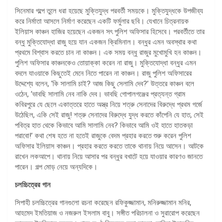
সিনেমার গল্পে তুলে ধরা হয়েছে মুক্তিযুদ্ধ পরবর্তী সময়কে। মুক্তিযুদ্ধকে উপজীব্য
করে নির্মাতা আসলে নির্মাণ করেছেন একটি ফর্মুলার ছবি। যেখানে চিত্রনায়ক
ইলিয়াস কাঞ্চন হাজির হয়েছেন একজন সৎ পুলিশ অফিসার হিসেবে। পরবর্তীতে তার
বন্ধু মুক্তিযোদ্ধা রাজু হয়ে যান একজন ক্রিমিনাল। বন্ধুর এমন অবস্থার কথা
প্রথমে বিশ্বাস করতে চান না কাঞ্চন। এক সময় বন্ধু রাজুর মুখোমুখি হন কাঞ্চন।
পুলিশ অফিসার কাঞ্চনকেও তোয়াক্কা করেন না রাজু। মুক্তিযোদ্ধা বন্ধুর এমন
বদলে যাওয়াকে কিছুতেই মেনে নিতে পারেন না কাঞ্চন। রাজু পুলিশ অফিসারের
উদ্দেশ্যে বলেন, ‘কি সালামি চাই? আজ কিছু সেলামি দেব?’ উত্তরে কাঞ্চন বলে
ওঠেন, ‘ভাবছি সালামি নেব নাকি দেব। ভাবছি গোপালগঞ্জের প্রত্যন্ত গ্রাম
কবিরপুরে যে ছেলে একাত্তরে হাতে অস্ত্র নিয়ে শত্রু সেনাদের বিরুদ্ধে প্রথম গর্জে
উঠেছিল, একি সেই রাজু! শত্রু সেনাদের বিরুদ্ধে যুদ্ধ করতে কাঁপেনি যে হাত, সেই
পবিত্র হাত থেকে কিভাবে আমি সালামি নেব? কিভাবে আমি ওই হাতে হাতকড়া
পরাবো!’ কথা শেষ হতে না হতেই রাজুকে বেদম প্রহার করতে শুরু করেন পুলিশ
অফিসার ইলিয়াস কাঞ্চন। প্রহার করতে করতে তাকে থানায় নিয়ে আসেন। আটকে
রাখেন লকআপে। থানায় নিয়ে আসার পর বন্ধুর বখাটে হয়ে যাওয়ার কারণও জানতে
পারেন। গল্প মোড় নেয়ে অন্যদিকে।
চলচ্চিত্রের গান
সিপাহী চলচ্চিত্রের গানগুলো রচনা করেছেন রফিকুজ্জামান, মনিরুজ্জামান মনির,
আহমেদ ইমতিয়াজ ও নজরুল ইসলাম বাবু। সঙ্গীত পরিচালনা ও সুরারোপ করেছেন