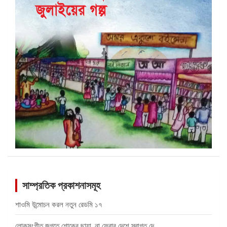
সাম্প্রতিক প্রকাশনাসমূহ
শাওমি উন্মোচন করল নতুন রেডমি ১৭
লোকসংগীত জগতে শোকের ছায়া, না ফেরার দেশে স্বাগত দে