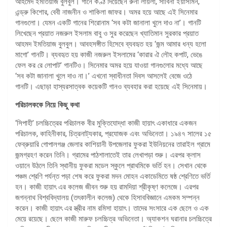
আহমেদ ইমতিয়াজ বুলবুল। গানে কণ্ঠ দিয়েছেন রুনা লায়লা, সাবিনা ইয়াসমিন,
এন্ড্রু কিশোর, বেবী নাজনীন ও শাকিলা জাফর। অমর হয়ে আছে এই সিনেমার
গানগুলো। যেমন একটি গানের শিরোনাম ‘সব কটা জানালা খুলে দাও না’। গানটি
লিখেছেন প্রয়াত নজরুল ইসলাম বাবু ও সুর করেছেন খ্যাতিমান সুরকার প্রয়াত
আহমদ ইমতিয়াজ বুলবুল। আবহসঙ্গীত হিসেবে ব্যবহৃত হয় ‘জন্ম আমার ধন্য হলো
মাগো’ গানটি। ব্যবহৃত হয় কাজী নজরুল ইসলামের ‘কারার ঐ লৌহ কপাট, ভেঙে
ফেল কর রে লোপাট’ গানটিও। সিনেমার অমর হয়ে যাওয়া গানগুলোর মধ্যে আছে
‘সব কটা জানালা খুলে দাও না।’ এখনো স্বাধীনতা দিবস আসলেই বেজে ওঠে
গানটি। এছাড়া হাস্যরসাত্বক কয়েকটি গানও ব্যবহার করা হয়েছে এই সিনেমায়।
পরিচালককে নিয়ে কিছু কথা
‘সিপাহী’ চলচ্চিত্রের পরিচালক বীর মুক্তিযোদ্ধা কাজী হায়াৎ একাধারে একজন
পরিচালক, কাহিনীকার, চিত্রনাট্যকার, প্রযোজক এবং অভিনেতা। ১৯৪৭ সালের ১৫
ফেব্রুয়ারি গোপালগঞ্জ জেলার কাশিয়ানী উপজেলার ফুকরা ইউনিয়নের তারাইল গ্রামে
জন্মগ্রহণ করেন তিনি। গ্রামের পাঠশালাতেই তার লেখাপড়া শুরু। এরপর ক্লাস
ওয়ানে উঠলে তিনি স্থানীয় ফুকরা মডেল স্কুলে প্রাথমিকে ভর্তি হন। সেখান থেকে
পঞ্চম শ্রেণি পর্যন্ত পড়া শেষ করে ফুকরা মদন মোহন একাডেমিতে ষষ্ঠ শ্রেণিতে ভর্তি
হন। কাজী হায়াৎ এর কলেজ জীবন শুরু হয় রামদিয়া শ্রীকৃষ্ণ কলেজে। এরপর
জগন্নাথ বিশ্ববিদ্যালয় (তৎকালীন কলেজ) থেকে হিসাববিজ্ঞানে এমকম সম্পন্ন
করেন। কাজী হায়াৎ এর স্ত্রীর নাম রমিসা হায়াৎ। তাদের সংসারে এক ছেলে ও এক
মেয়ে রয়েছে। ছেলে কাজী মারুফ চলচ্চিত্র অভিনেতা। অ্যাকশন ঘরানার চলচ্চিত্রে