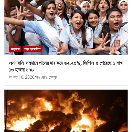
অন্যান্য
সদ্য প্রকাশিত
এসএসসি-সমমানে পাসের হার কমে ৬২.২৫%, জিপিএ-৫ পেয়েছে ১ লাখ
১৬ হাজার ৬৭৬
আগস্ট 10, 2026
রঙ বেরঙ ডেস্ক