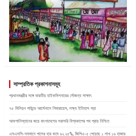
সাম্প্রতিক প্রকাশনাসমূহ
প্রধানমন্ত্রীর সঙ্গে ভারতীয় হাইকমিশনারের সৌজন্য সাক্ষাৎ
৭৫ মিলিয়ন পাউন্ডে আর্সেনালে গিমারায়েস, লক্ষ্য ইতিহাস গড়া
আফগানিস্তানের জয়ে বাংলাদেশের সরাসরি বিশ্বকাপের পথ প্রায় নিশ্চিত
এসএসসি-সমমানে পাসের হার কমে ৬২.২৫%, জিপিএ-৫ পেয়েছে ১ লাখ ১৬ হাজার