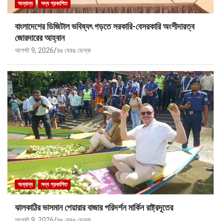
অন্যান্য
সদ্য প্রকাশিত
বাংলাদেশের ডিজিটাল ভবিষ্যৎ গড়তে সরকারি-বেসরকারি অংশীদারত্ব
জোরদারের আহ্বান
আগস্ট 9, 2026
রঙ বেরঙ ডেস্ক
অন্যান্য
সদ্য প্রকাশিত
ঝালকাঠির ভাসমান পেয়ারার বাজার পরিদর্শন মার্কিন রাষ্ট্রদূতের
আগস্ট 9, 2026
রঙ বেরঙ ডেস্ক