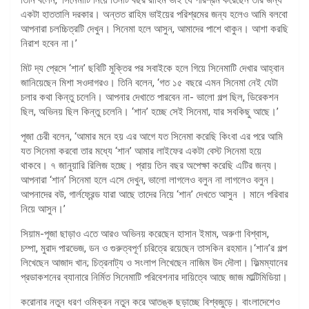
একটা হাততালি দরকার। অন্তত রাহিম ভাইয়ের পরিশ্রমের জন্য হলেও আমি বলবো
আপনারা চলচ্চিত্রটি দেখুন। সিনেমা হলে আসুন, আমাদের পাশে থাকুন। আশা করছি
নিরাশ হবেন না।’
মিট দ্য প্রেসে ‘শান’ ছবিটি মুক্তির পর সবাইকে হলে গিয়ে সিনেমাটি দেখার আহ্বান
জানিয়েছেন মিশা সওদাগরও। তিনি বলেন, ‘গত ১৫ বছরে এমন সিনেমা নেই যেটা
চলার কথা কিন্তু চলেনি। আপনার দেখাতে পারবেন না- ভালো গল্প ছিল, ডিরেকশন
ছিল, অভিনয় ছিল কিন্তু চলেনি। ‘শান’ হচ্ছে সেই সিনেমা, যার সবকিছু আছে।’
পূজা চেরী বলেন, ‘আমার মনে হয় এর আগে যত সিনেমা করেছি কিংবা এর পরে আমি
যত সিনেমা করবো তার মধ্যে ‘শান’ আমার লাইফের একটা বেস্ট সিনেমা হয়ে
থাকবে। ৭ জানুয়ারি রিলিজ হচ্ছে। প্রায় তিন বছর অপেক্ষা করেছি এটির জন্য।
আপনারা ‘শান’ সিনেমা হলে এসে দেখুন, ভালো লাগলেও বলুন না লাগলেও বলুন।
আপনাদের বউ, গার্লফ্রেন্ড যারা আছে তাদের নিয়ে ‘শান’ দেখতে আসুন । মানে পরিবার
নিয়ে আসুন।’
সিয়াম-পূজা ছাড়াও এতে আরও অভিনয় করেছেন হাসান ইমাম, অরুণা বিশ্বাস,
চম্পা, মুরাদ পারভেজ, ডন ও গুরুত্বপূর্ণ চরিত্রে রয়েছেন তাসকিন রহমান।‘শান’র গল্প
লিখেছেন আজাদ খান; চিত্রনাট্য ও সংলাপ লিখেছেন নাজিম উদ দৌলা। ফিল্মম্যানের
প্রডাকশনের ব্যানারে নির্মিত সিনেমাটি পরিবেশনার দায়িত্বে আছে জাজ মাল্টিমিডিয়া।
করোনার নতুন ধরণ ওমিক্রন নতুন করে আতঙ্ক ছড়াচ্ছে বিশ্বজুড়ে। বাংলাদেশেও