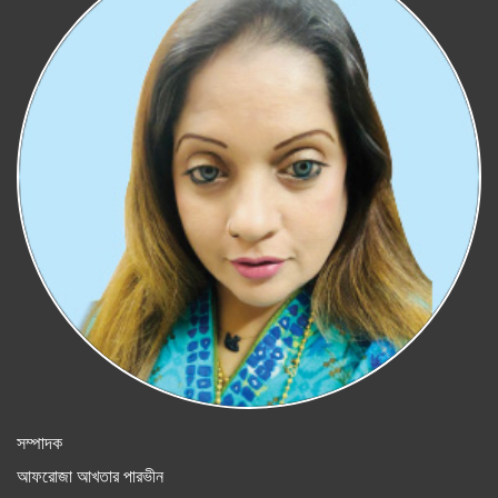
সম্পাদক
আফরোজা আখতার পারভীন