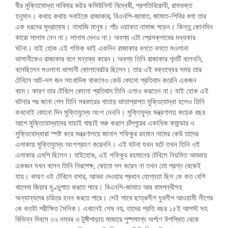
বীর মুক্তিযোদ্ধা দাবিদার কট্টর কমিউনিস্ট বিদ্বেষী, প্রগতিবিরোধী, রামভক্ত
হনুমান। কথায় কথায় সবাইকে রাজাকার, বিএনপি-জামাত, জামাত-শিবির বলা তার
এক ধরনের মুদ্রাদোষ। নামাজি মানুষ। পাঁচ ওয়াক্ত নামাজ পড়েন। কিন্তু কোনদিন
কারো সালাম নেন না। সালাম দেনও না। অবশ্য এটা প্রেসক্লাবের মধ্যকার
ঘটনা। যাই হোক এই শফিক ভাই একদিন রাজাকার বলতে বলতে মওলানা
ভাসানীকেও রাজাকার বলে মন্তব্য করেন। অবশ্য তিনি রাজাকার শব্দটি বলেননি,
বলেছিলেন মওলানা ভাসানী কোলাবেরটর ছিলেন। তার এই বক্তব্যের সময় তার
টেবিলে আট-দশ জন সাংবাদিক থাকলেও কেউ কোনো প্রতিবাদ করেনি একজন
বাদে। কারণ তার টেবিলে কোনো প্রতিবাদ তিনি এলাও করতেন না। যাই হোক এই
ঘটনার পর জানা গেল তিনি সরকারের খাতায় ভাতাপ্রাপ্ত মুক্তিযোদ্ধা হলেও তিনি
কখনোই কোনো দিন মুক্তিযুদ্ধে অংশ নেননি। মুক্তিযুদ্ধ মন্ত্রণালয় কয়েক বছর
আগে মুক্তিযোদ্ধাদের যাচাই বাছাই শুরু করলে চাঁদপুরের একাধিক কমান্ডার ও
মুক্তিযোদ্ধারা স্পষ্ট করে মন্ত্রণালয়ে জানান শফিকুর রহমান নামের কেউ তাদের
এলাকায় মুক্তিযুদ্ধে অংশগ্রহণ করেননি। এই ঘটনা যখন ঘটে তখন তিনি ওই
এলাকার এমপি ছিলেন। যাইহোক, এই শফিকুর রহমানের টেবিলে নিয়মিত আড্ডায়
একজন যখন বলেন তিনি নিরপেক্ষ, কোনো দল করেন না তখন তো প্রশ্ন থেকেই
যায়। কারণ ওই টেবিলে বসার, আড্ডা দেওয়ার প্রধান যোগ্যতা ছিল কে কত বেশি
খালেদা জিয়ার মুণ্ডুপাত করতে পারে। বিএনপি-জামাত আর বামপন্থীসহ
অন্যান্যদের চরিত্র হনন করতে পারে। সেই সাথে ছাত্রলীগ যুবলীগ আওয়ামী লীগের
কে কতটা পরীক্ষিত সৈনিক। এখানেই শেষ নয়, তাদের প্রতি বছর ১৫ই আগস্ট সহ
বিভিন্ন দিবসে ৩২ নম্বর ও টুঙ্গীপাড়ায় মাজারে পুষ্পমাল্য অর্পণে উপস্থিত থেকে