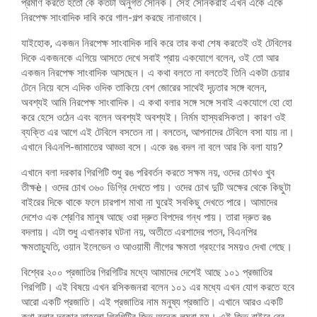
প্রমাণ করতে হতো কে কতটা অনুগত সৈনিক। সেই সৈনিকরাই এখন একে একে
নিরপেক্ষ সাংবাদিক দাবি করে গাল-গল্প করছে নানাভাবে।
যাইহোক, একজন নিরপেক্ষ সাংবাদিক দাবি করে তার কথা শেষ করতেই ওই টেবিলের
দিকে একজনকে এগিয়ে আসতে দেখে সবাই প্রায় একযোগে বলেন, ওই তো আর
একজন নিরপেক্ষ সাংবাদিক আসছেন। এ কথা বলতে না বলতেই তিনি একটা চেয়ার
টেনে নিয়ে বসে এদিক ওদিক তাকিয়ে বেশ জোরের সাথেই দৃঢ়তার সঙ্গে বলেন,
অবশ্যই আমি নিরপেক্ষ সাংবাদিক। এ কথা বলার সঙ্গে সঙ্গে সবাই একযোগে হো হো
করে হেসে ওঠেন এবং বলেন অবশ্যই অবশ্যই। নির্মম হাস্যরসিকতা। কারণ ওই
ব্যক্তি এর আগে এই টেবিলে বসতেন না। বলতেন, আপনাদের টেবিলে বসা যায় না।
এখানে বিএনপি-জামাতের আড্ডা বসে। একে রঙ বদল না বলে আর কি বলা যায়?
এখানে বলা দরকার গিরগিটি শুধু রঙ পরিবর্তন করতে সক্ষম নয়, ওদের চোখও খুব
তীক্ষè। ওদের চোখ ৩৬০ ডিগ্রি দেখতে পায়। ওদের চোখ দুটি অক্ষের থেকে কিছুটা
বাইরের দিকে থাকে ফলে চারপাশ মাথা না ঘুরেই সবকিছু দেখতে পারে। আমাদের
দেশেও এক শ্রেণির মানুষ আছে ওরা দ্রুত বিপদের গন্ধ পায়। তারা দ্রুত রঙ
বদলায়। এটা শুধু এখানকার ঘটনা নয়, অতীতে এরশাদের পতন, বিএনপির
ক্ষমতাচ্যুতি, ওয়ান ইলেভেন ও আওয়ামী লীগের ক্ষমতা গ্রহণের সময়ও দেখা গেছে।
বিশ্বের ২০০ প্রজাতির গিরগিটির মধ্যে আমাদের দেশেই আছে ১০১ প্রজাতির
গিরগিটি। এই বিষয়ে এখন রসিকজনরা বলেন ১০১ এর মধ্যে এখন যোগ করতে হবে
আরো একটি প্রজাতি। এই প্রজাতির নাম মনুষ্য প্রজাতি। এখানে আরও একটি
কথা বলার দরকার তাহলো গিরগিটির জিভ অনেক লম্বা হয়। এই জিভ বাইরে বের