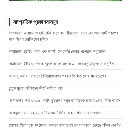
সাম্প্রতিক প্রকাশনাসমূহ
বাংলাদেশে আবাসন ও হাই-টেক খাতে বড় বিনিয়োগে চায়না রেলওয়ে ফার্স্ট গ্রুপের
সঙ্গে জিএম হোল্ডিংসের চুক্তি
আরামকো ট্রেডিং থেকে এক কার্গো এলএনজি কেনার প্রস্তাব অনুমোদন
সামারফিল্ড ইন্টারন্যাশনাল স্কুলে ও’ লেভেল ও এ’ লেভেল গ্র্যাজুয়েশন অনুষ্ঠিত
জলবায়ু অর্থায়ন বাড়াতে বিনিয়োগযোগ্য প্রকল্প তৈরিতে জোর বাংলাদেশের
ব্র্যান্ড মূল্যে বলিউডের শীর্ষে আলিয়া ভাট
রোনালদোর আয় ৩৭১০ কোটি, ফুটবলের নতুন বাণিজ্যিক রাজা হওয়ার দৌড়ে কারা?
প্রস্তুতি ম্যাচে ৯২ রানের লিড অস্ট্রেলিয়া একাদশের, চাপে বাংলাদেশ
পোশাক শিল্পে মূল্য সংযোজন বাড়াতে বাংলাদেশে বড় সম্ভাবনা দেখছে দক্ষিণ কোরিয়া