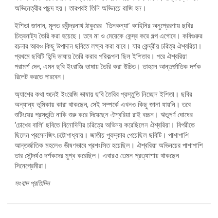
অভিনেত্রীর পছন্দ হয়। তারপরই তিনি অভিনয়ে রাজি হন।
ইশিতা জানান, মূলত রবীন্দ্রনাথ ঠাকুরের ‘তিনকন্যা’ কাহিনির অনুপ্রেরণায় ছবির
চিত্রনাট্য তৈরি করা হয়েছে। তবে মা ও মেয়েকে কেন্দ্র করে গল্প এগোবে। কবিগুরুর
রচনার আরও কিছু উপাদান ছবিতে লক্ষ্য করা যাবে। যার কেন্দ্রীয় চরিত্র ঐশ্বরিয়া।
প্রথমে ছবিটি হিন্দি ভাষায় তৈরি করার পরিকল্পনা ছিল ইশিতার। পরে ঐশ্বরিয়া
পরামর্শ দেন, এমন ছবি ইংরাজি ভাষায় তৈরি করা উচিত। তাহলে আন্তর্জাতিক দর্শক
রিলেট করতে পারবেন।
অ্যাশের কথা শুনেই ইংরেজি ভাষায় ছবি তৈরির প্রস্তুতি নিচ্ছেন ইশিতা। ছবির
অন্যান্য ভূমিকায় কারা থাকছেন, সেই সম্পর্কে এখনও কিছু জানা যায়নি। তবে
শুটিংয়ের প্রস্তুতি নাকি শুরু করে দিয়েছেন ঐশ্বরিয়া রাই বচ্চন। ঋতুপর্ণ ঘোষের
‘চোখের বালি’ ছবিতে বিনোদিনীর চরিত্রে অভিনয় করেছিলেন ঐশ্বরিয়া। বিপরীতে
ছিলেন প্রসেনজিৎ চট্টোপাধ্যায়। জাতীয় পুরস্কার পেয়েছিল ছবিটি। পাশাপাশি
আন্তর্জাতিক মহলেও ভীষণভাবে প্রশংসিত হয়েছিল। ঐশ্বরিয়া অভিনয়ের পাশাপাশি
তার সৌন্দর্যও দর্শকদের মুগ্ধ করেছিল। এবারও তেমন প্রত্যাশায় থাকছেন
সিনেপ্রেমীরা।
সংবাদ প্রতিদিন