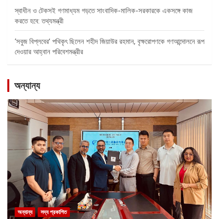
স্বাধীন ও টেকসই গণমাধ্যম গড়তে সাংবাদিক-মালিক-সরকারকে একসঙ্গে কাজ
করতে হবে: তথ্যমন্ত্রী
‘সবুজ বিপ্লবের’ পথিকৃৎ ছিলেন শহীদ জিয়াউর রহমান, বৃক্ষরোপণকে গণআন্দোলনে রূপ
দেওয়ার আহ্বান পরিবেশমন্ত্রীর
অন্যান্য
অন্যান্য
সদ্য প্রকাশিত