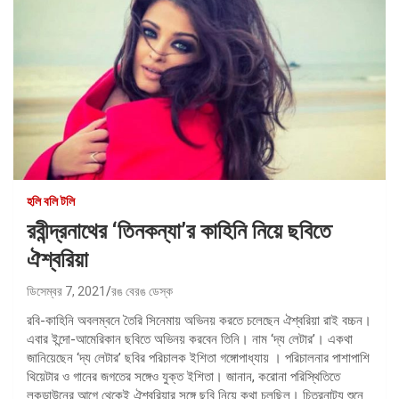
হলি বলি টলি
রবীন্দ্রনাথের ‘তিনকন্যা’র কাহিনি নিয়ে ছবিতে
ঐশ্বরিয়া
ডিসেম্বর 7, 2021
রঙ বেরঙ ডেস্ক
রবি-কাহিনি অবলম্বনে তৈরি সিনেমায় অভিনয় করতে চলেছেন ঐশ্বরিয়া রাই বচ্চন।
এবার ইন্দো-আমেরিকান ছবিতে অভিনয় করবেন তিনি। নাম ‘দ্য লেটার’। একথা
জানিয়েছেন ‘দ্য লেটার’ ছবির পরিচালক ইশিতা গঙ্গোপাধ্যায় । পরিচালনার পাশাপাশি
থিয়েটার ও গানের জগতের সঙ্গেও যুক্ত ইশিতা। জানান, করোনা পরিস্থিতিতে
লকডাউনের আগে থেকেই ঐশ্বরিয়ার সঙ্গে ছবি নিয়ে কথা চলছিল। চিত্রনাট্য শুনে