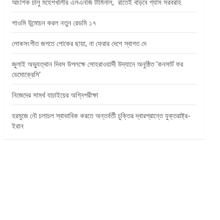
আংশিক চালু মহেশখালীর এলএনজি টার্মিনাল, রাতেই বাড়বে গ্যাস সরবরাহ
শাওমি উন্মোচন করল নতুন রেডমি ১৭
লোকসংগীত জগতে শোকের ছায়া, না ফেরার দেশে স্বাগত দে
জুলাই অভ্যুত্থান দিবস উপলক্ষে সোহরাওয়ার্দী উদ্যানে অনুষ্ঠিত ‘কনসার্ট ফর
ডেমোক্রেসি’
নিজেদের সামর্থ যাচাইয়ের অগ্নিপরীক্ষা
হরমুজে নৌ চলাচল স্বাভাবিক করতে অন্তর্বর্তী চুক্তির দ্বারপ্রান্তে যুক্তরাষ্ট্র-
ইরান