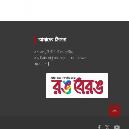
আমাদের ঠিকানা
৫ম তলা, ইস্টার্ন ট্রেড সেন্টার,
৫৬ ইনার সার্কুলার রোড, ঢাকা - ১০০০,
বাংলাদেশ |