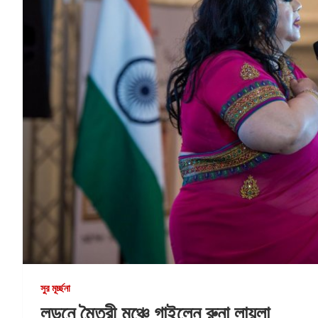
সুর মূর্চ্ছনা
লন্ডনে মৈত্রী মঞ্চে গাইলেন রুনা লায়লা