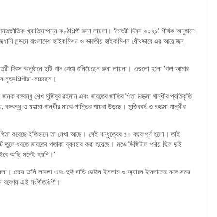
্তর্জাতিক খ্যাতিসম্পন্ন কণ্ঠশিল্পী রুনা লায়লা। ‘মৈত্রী দিবস ২০২১’ শীর্ষক অনুষ্ঠানে
যের রাজধানী লন্ডনে বাংলাদেশ হাইকমিশন ও ভারতীয় হাইকমিশন যৌথভাবে এর আয়োজন
ত্রী দিবস অনুষ্ঠানে দুটি গান গেয়ে শুনিয়েছেন রুনা লায়লা। এগুলো হলো ‘গঙ্গা আমার
ে নৃত্যশিল্পীরা নেচেছেন।
জনক বঙ্গবন্ধু শেখ মুজিবুর রহমান এবং ভারতের জাতির পিতা মহাত্মা গান্ধীর প্রতিকৃতি
গবন্ধু ও মহাত্মা গান্ধীর মাঝে শান্তির পায়রা উড়ছে। মুজিববর্ষ ও মহাত্মা গান্ধীর
গিতা করেছে ইতিহাসে তা লেখা আছে। সেই বন্ধুত্বের ৫০ বছর পূর্ণ হলো। তাই
টি তুলে ধরতে ভারতের পতাকা ব্যবহার করা হয়েছে। মঞ্চে ডিজিটাল পর্দায় ছিল দুই
বাইরে আছি মনেই হয়নি।’
ায়লা। মেয়ে তানি লায়লা এবং দুই নাতি জেইন ইসলাম ও অ্যারন ইসলামের সঙ্গে সময়
ন বরেণ্য এই সংগীতশিল্পী।