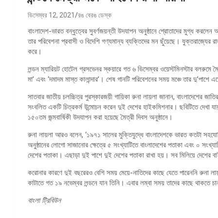
ডিসেম্বর 12, 2021
রঙ বেরঙ ডেস্ক
বাংলাদেশ-ভারত বন্ধুত্বের সুবর্ণজয়ন্তী উদযাপন অনুষ্ঠানে শ্রোতাদের মুগ্ধ করলেন আন
তার পরিবেশনা প্রবাসী ও বিদেশি গণ্যমান্য ব্যক্তিদের মন ছুঁয়েছে। যুক্তরাজ্
করে।
লন্ডন ম্যারিয়ট হোটেল গ্রসভেনর স্কয়ারে গত ৬ ডিসেম্বর ওয়েস্টমিনস্টার বলরুমে মৈ
মা’ এবং ‘দমাদম মাস্ত কালান্দার’। শেষ গানটি পরিবেশনের সময় মঞ্চে তার দু’পাশে এস
সাতবার জাতীয় চলচ্চিত্র পুরস্কারজয়ী গায়িকা রুনা লায়লা জানান, বাংলাদেশের জাতির 
সংবলিত একটি চিত্রকর্ম উন্মোচন করেন দুই দেশের হাইকমিশনার। ছবিটিতে দেখা যায়, বঙ্
১৫০তম জন্মবার্ষিকী উদযাপন করা হয়েছে মৈত্রী দিবস অনুষ্ঠানে।
রুনা লায়লা আরও বলেন, ‘১৯৭১ সালের মুক্তিযুদ্ধে বাংলাদেশকে ভারত কতটা সহযো
অনুষ্ঠানের লোগো সাজানোর ক্ষেত্রে ৫ সংখ্যাটিতে বাংলাদেশের পতাকা এবং ০ সংখ্যা
দেশের পতাকা। এছাড়া দুই পাশে দুই দেশের পতাকা রাখা হয়। সব মিলিয়ে দেশের 
করোনার কারণে দুই বছরেরও বেশি সময় মেয়ে-নাতিদের কাছে যেতে পারেননি রুনা ল
কাটাতে গত ১৯ নভেম্বর লন্ডনে যান তিনি। এবার লম্বা সময় তাদের কাছে থাকতে চা
বাংলা ট্রিবিউন