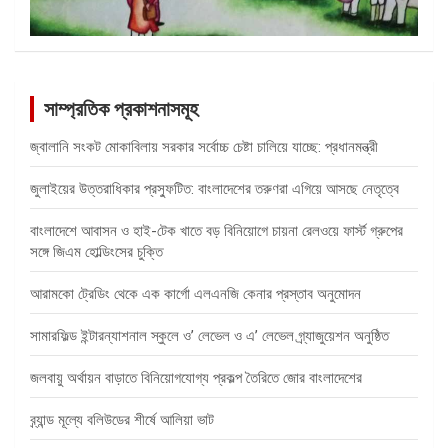
সাম্প্রতিক প্রকাশনাসমূহ
জ্বালানি সংকট মোকাবিলায় সরকার সর্বোচ্চ চেষ্টা চালিয়ে যাচ্ছে: প্রধানমন্ত্রী
জুলাইয়ের উত্তরাধিকার প্রস্ফুটিত: বাংলাদেশের তরুণরা এগিয়ে আসছে নেতৃত্বে
বাংলাদেশে আবাসন ও হাই-টেক খাতে বড় বিনিয়োগে চায়না রেলওয়ে ফার্স্ট গ্রুপের
সঙ্গে জিএম হোল্ডিংসের চুক্তি
আরামকো ট্রেডিং থেকে এক কার্গো এলএনজি কেনার প্রস্তাব অনুমোদন
সামারফিল্ড ইন্টারন্যাশনাল স্কুলে ও’ লেভেল ও এ’ লেভেল গ্র্যাজুয়েশন অনুষ্ঠিত
জলবায়ু অর্থায়ন বাড়াতে বিনিয়োগযোগ্য প্রকল্প তৈরিতে জোর বাংলাদেশের
ব্র্যান্ড মূল্যে বলিউডের শীর্ষে আলিয়া ভাট