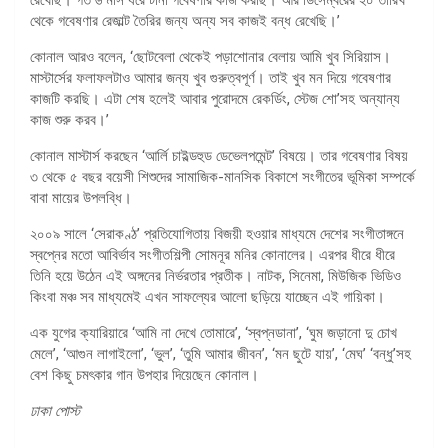
থেকে গবেষণার রেজাল্ট তৈরির জন্য অন্য সব কাজই বন্ধ রেখেছি।’
কোনাল আরও বলেন, ‘ছোটবেলা থেকেই পড়াশোনার বেলায় আমি খুব সিরিয়াস।
মাস্টার্সের ফলাফলটাও আমার জন্য খুব গুরুত্বপূর্ণ। তাই খুব মন দিয়ে গবেষণার
কাজটি করছি। এটা শেষ হলেই আবার পুরোদমে রেকর্ডিং, স্টেজ শো’সহ অন্যান্য
কাজ শুরু করব।’
কোনাল মাস্টার্স করছেন ‘আর্লি চাইল্ডহুড ডেভেলপমেন্ট’ বিষয়ে। তার গবেষণার বিষয়
৩ থেকে ৫ বছর বয়েসী শিশুদের সামাজিক-মানসিক বিকাশে সংগীতের ভূমিকা সম্পর্কে
বাবা মায়ের উপলব্ধি।
২০০৯ সালে ‘সেরাকণ্ঠ’ প্রতিযোগিতায় বিজয়ী হওয়ার মাধ্যমে দেশের সংগীতাঙ্গনে
স্বপ্নের মতো আবির্ভাব সংগীতশিল্পী সোমনূর মনির কোনালের। এরপর ধীরে ধীরে
তিনি হয়ে উঠেন এই অঙ্গনের নির্ভরতার প্রতীক। নাটক, সিনেমা, মিউজিক ভিডিও
কিংবা মঞ্চ সব মাধ্যমেই এখন সাফল্যের আলো ছড়িয়ে যাচ্ছেন এই গায়িকা।
এক যুগের ক্যারিয়ারে ‘আমি না দেখে তোমারে’, ‘স্বপ্নডানা’, ‘ঘুম জড়ানো দু চোখ
মেলে’, ‘আগুন লাগাইলো’, ‘ভুল’, ‘তুমি আমার জীবন’, ‘মন ছুটে যায়’, ‘মেঘ’ ‘বন্ধু’সহ
বেশ কিছু চমৎকার গান উপহার দিয়েছেন কোনাল।
ঢাকা পোস্ট