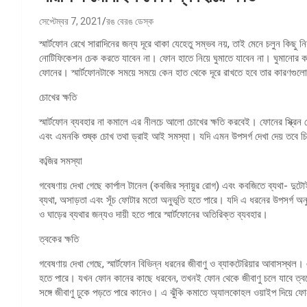
সেপ্টেম্বর 7, 2021
রঙ বেরঙ ডেস্ক
স্মার্টফোন রেখে সারাদিনের জন্য দূরে থাকা যেহেতু সম্ভব নয়, তাই মেনে চলুন কি
নোটিফিকেশন চেক করতে যাবেন না। ফোন হাতে নিয়ে ঘুমাতে যাবেন না। ঘুমানোর ক
ফোনের। স্মার্টফোনটাকে সময়ে সময়ে কেন হাত থেকে দূরে রাখতে হবে তার কারণগুল
চোখের ক্ষতি
স্মার্টফোন ব্যবহার না কমালে এর নীলচে আলো চোখের ক্ষতি করবেই। ফোনের স্ক্রিন চ
এবং এমনকি শুষ্ক চোখ তথা ড্রাই আই সমস্যা। যদি এমন উপসর্গ দেখা দেয় তবে চি
কব্জির সমস্যা
গবেষণায় দেখা গেছে কার্পাল টানেল (কবজির স্নায়ুর রোগ) এবং কবজিতে ব্যথা- দ
ব্যথা, অসাড়তা এবং সূঁচ ফোটার মতো অনুভূতি হতে পারে। যদি এ ধরনের উপসর্গ অ
ও ঘাড়ের ব্যথার জন্যও দায়ী হতে পারে স্মার্টফোনের অতিরিক্ত ব্যবহার।
ত্বকের ক্ষতি
গবেষণায় দেখা গেছে, স্মার্টফোন বিভিন্ন ধরনের জীবাণু ও ব্যাকটেরিয়ার আবাসস্
হতে পারে। যখন ফোন কানের কাছে ধরবেন, তখনই ফোন থেকে জীবাণু চলে যাবে ত্ব
সঙ্গে জীবাণু ঢুকে পড়তে পারে কানেও। এ ঝুঁকি কমাতে অ্যালকোহল ওয়াইপ দিয়ে ফ