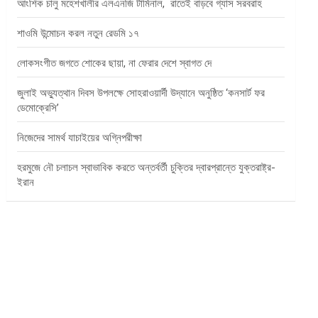
আংশিক চালু মহেশখালীর এলএনজি টার্মিনাল, রাতেই বাড়বে গ্যাস সরবরাহ
শাওমি উন্মোচন করল নতুন রেডমি ১৭
লোকসংগীত জগতে শোকের ছায়া, না ফেরার দেশে স্বাগত দে
জুলাই অভ্যুত্থান দিবস উপলক্ষে সোহরাওয়ার্দী উদ্যানে অনুষ্ঠিত ‘কনসার্ট ফর
ডেমোক্রেসি’
নিজেদের সামর্থ যাচাইয়ের অগ্নিপরীক্ষা
হরমুজে নৌ চলাচল স্বাভাবিক করতে অন্তর্বর্তী চুক্তির দ্বারপ্রান্তে যুক্তরাষ্ট্র-
ইরান