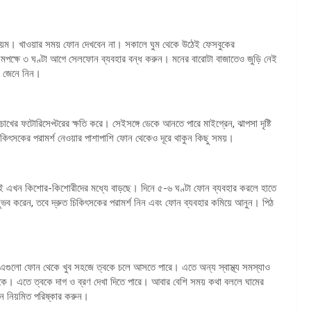
ছু নিয়ম। খাওয়ার সময় ফোন দেখবেন না। সকালে ঘুম থেকে উঠেই ফেসবুকের
মপক্ষে ৩ ঘণ্টা আগে সেলফোন ব্যবহার বন্ধ করুন। মনের বারোটা বাজাতেও জুড়ি নেই
ো জেনে নিন।
োখের ফটোরিসেপ্টরের ক্ষতি করে। সেইসঙ্গে ডেকে আনতে পারে মাইগ্রেন, ঝাপসা দৃষ্টি
কিৎসকের পরামর্শ নেওয়ার পাশাপাশি ফোন থেকেও দূরে থাকুন কিছু সময়।
ুটোই এখন কিশোর-কিশোরীদের মধ্যে বাড়ছে। দিনে ৫-৬ ঘণ্টা ফোন ব্যবহার করলে হাতে
নুভব করেন, তবে দ্রুত চিকিৎসকের পরামর্শ নিন এবং ফোন ব্যবহার কমিয়ে আনুন। পিঠ
থল। এগুলো ফোন থেকে খুব সহজে ত্বকে চলে আসতে পারে। এতে অন্য স্বাস্থ্য সমস্যাও
কে। এতে ত্বকে দাগ ও ব্রণ দেখা দিতে পারে। আবার বেশি সময় কথা বললে ঘামের
োন নিয়মিত পরিষ্কার করুন।