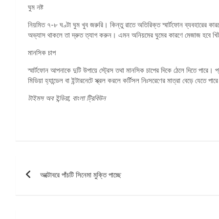
ঘুম নষ্ট
নিয়মিত ৭-৮ ঘণ্টা ঘুম খুব জরুরি। কিন্তু রাতে অতিরিক্ত স্মার্টফোন ব্যবহারের কারণে
অভ্যাস থাকলে তা দ্রুত ত্যাগ করুন। এমন অনিয়মের ঘুমের কারণে মেজাজ হবে খিট
মানসিক চাপ
স্মার্টফোন আপনাকে দুটি উপায়ে স্ট্রেস তথা মানসিক চাপের দিকে ঠেলে দিতে পারে। 
মিডিয়া হ্যান্ডেল বা ইন্টারনেটে স্ক্রল করলে কর্টিসল নিঃসরেণের মাত্রা বেড়ে যে
টাইমস অব ইন্ডিয়া
, বাংলা ট্রিবিউন
পোস্ট
অক্টোবরে পাঁচটি সিনেমা মুক্তি পাচ্ছে
ন্যাভিগেশন