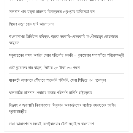
সালমান শাহ হত্যা মামলায় বিমানবন্দরে গ্রেপ্তার অভিনেতা ডন
মিমের নতুন বোল্ড ছবি আলোচনায়
বাংলাদেশের ডিজিটাল ভবিষ্যৎ গড়তে সরকারি-বেসরকারি অংশীদারত্ব জোরদারের
আহ্বান
সবুজায়নের লক্ষ্য অর্জনে চারার পরিচর্যায় জরুরি – বৃক্ষমেলার সমাপনীতে পরিবেশমন্ত্রী
জেট ফুয়েলের দাম বাড়ল, লিটারে ২৮ টাকা ৫৩ পয়সা
যানজটে আদালতে পৌঁছাতে পারেননি পরীমনি, জেরা পিছিয়ে ৩০ নভেম্বর
ঝালকাঠির ভাসমান পেয়ারার বাজার পরিদর্শন মার্কিন রাষ্ট্রদূতের
বিদ্যুৎ ও জ্বালানি নিরাপত্তায় বিদ্যমান অবকাঠামোর সর্বোচ্চ ব্যবহারের তাগিদ
প্রধানমন্ত্রীর
ভাঙা আত্মবিশ্বাস নিয়েই অস্ট্রেলিয়ার টেস্ট লড়াইয়ে বাংলাদেশ