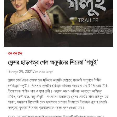
হলি বলি টলি
সেন্সর ছাড়পত্র পেল অনুদানের সিনেমা ‘গলুই’
ডিসেম্বর 29, 2021
রঙ বেরঙ ডেস্ক
সেন্সর বোর্ড থেকে প্রেক্ষাগৃহে মুক্তির অনুমতি পেয়েছে সরকারি অনুদানে নির্মিত
চলচ্চিত্র ‘গলুই’। সিনেমার কেন্দ্রীয় চরিত্রে অভিনয় করেছেন ঢাকাই সিনেমার শীর্ষ
চিত্রনায়ক শাকিব খান ও পূজা চেরী। এছাড়া আরও অভিনয় করেছেন আজিজুল
হাকিম, আলী রাজ, সমু চৌধুরী। বাংলাদেশ চলচ্চিত্র সেন্সর বোর্ডের সচিব মমিনুল হক
জানান, মঙ্গলবার সিনেমাটি দেখে ছাড়পত্র দেওয়ার সিদ্ধান্ত নিয়েছেন সেন্সর বোর্ডের
সদস্যরা; বুধবার সিনেমার প্রযোজককে সেন্সর সনদ দেওয়া হবে।
২০২০-২১ অর্থ বছরে সরকারি অনুদানপ্রাপ্ত সিনেমাটি পরিচালনা করছেন এস এ