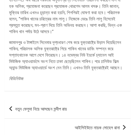
হক অলিক; প্রযোজনা করেছেন প্রযোজক খোরশেদ আলম খসরু। তিনি জানান,
মুক্তির তারিখ এখনও চূড়ান্ত করা হয়নি; শিগগিরই ঘোষণা করা হবে। পরিচালক
বলেন, “শাকিব খানের চরিত্রের নাম লালু। নিজেকে ভেঙে তিনি লালু হিসেবেই
প্রস্তুত করেছেন; মন-প্রাণ দিয়ে তিনি অভিনয় করছেন। আশা করছি, ভিন্ন এক
শাকিব খান পর্দায় উঠে আসবে।”
জামালপুর ও টাঙ্গাইলে সিনেমার দৃশ্যধারণ শেষ করে ‍যুক্তরাষ্ট্রে উড়াল দিয়েছিলেন
শাকিব; পরিচালক অলিক যুক্তরাষ্ট্রে গিয়ে শাকিব খানের ডাবিং সম্পন্ন করে
সপ্তাহখানেক আগে দেশে ফিরেছেন। ১৪ নভেম্বর নিউ ইয়র্কে চ্যানেল আই
মিউজিক অ্যাওয়ার্ডসে অংশ নিতে ঢাকা ছেড়েছিলেন শাকিব। পরে ঢালিউড ফিল্ম
অ্যান্ড মিউজিক অ্যাওয়ার্ডে অংশ নেন তিনি। এখনও তিনি যুক্তরাষ্ট্রেই আছেন।
বিডিনিউজ
পোস্ট
নতুন ফেলুদা নিয়ে আসছেন সন্দীপ রায়
ন্যাভিগেশন
আইসিইউতে নায়ক সোহেল রানা