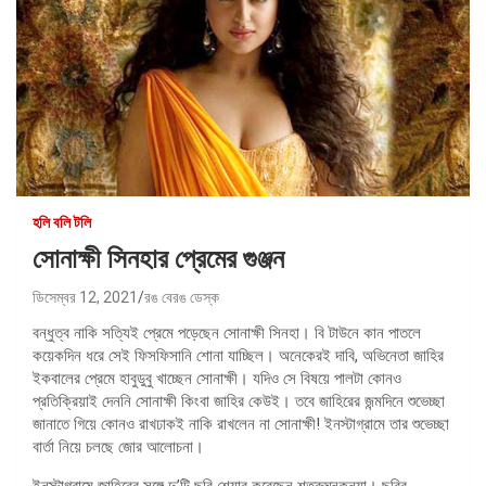
হলি বলি টলি
সোনাক্ষী সিনহার প্রেমের গুঞ্জন
ডিসেম্বর 12, 2021
রঙ বেরঙ ডেস্ক
বন্ধুত্ব নাকি সত্যিই প্রেমে পড়েছেন সোনাক্ষী সিনহা। বি টাউনে কান পাতলে
কয়েকদিন ধরে সেই ফিসফিসানি শোনা যাচ্ছিল। অনেকেরই দাবি, অভিনেতা জাহির
ইকবালের প্রেমে হাবুডুবু খাচ্ছেন সোনাক্ষী। যদিও সে বিষয়ে পালটা কোনও
প্রতিক্রিয়াই দেননি সোনাক্ষী কিংবা জাহির কেউই। তবে জাহিরের জন্মদিনে শুভেচ্ছা
জানাতে গিয়ে কোনও রাখঢাকই নাকি রাখলেন না সোনাক্ষী! ইনস্টাগ্রামে তার শুভেচ্ছা
বার্তা নিয়ে চলছে জোর আলোচনা।
ইনস্টাগ্রামে জাহিরের সঙ্গে দু’টি ছবি শেয়ার করেছেন শত্রুঘ্নকন্যা। ছবির