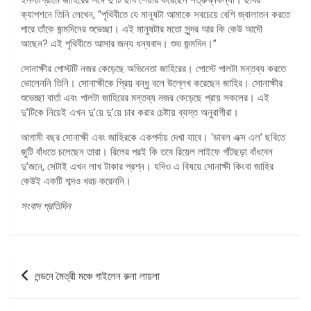
ক্যাপশনে তিনি লেখেন, “পৃথিবীতে যে মানুষটা আমাকে সবচেয়ে বেশি জ্বালাতন করতে
পারে তাঁকে জন্মদিনের শুভেচ্ছা। এই মানুষটার মতো সুন্দর আর কি কেউ আদৌ
আছেন? এই পৃথিবীতে আসার জন্য ধন্যবাদ। শুভ জন্মদিন।”
সোনাক্ষীর পোস্টটি নজর কেড়েছে অভিনেতা জাহিরের। পোস্টে পালটা মন্তব্য করতে
ভোলেননি তিনি। সোনাক্ষীকে প্রিয় বন্ধু বলে উল্লেখ করেছেন জাহির। সোনাক্ষীর
শুভেচ্ছা বার্তা এবং পালটা জাহিরের মন্তব্য নজর কেড়েছে প্রায় সকলের। এই
দু’টিকে নিয়েই এখন দু’য়ে দু’য়ে চার করার চেষ্টায় ব্যস্ত অনুরাগীরা।
আগামী বছর সোনাক্ষী এবং জাহিরকে একপর্দায় দেখা যাবে। ‘ডাবল এক্স এল’ ছবিতে
জুটি বাঁধতে চলেছেন তারা। রিলের পরই কি তবে রিয়েল লাইফে গাঁটছড়া বাঁধবেন
দু’জনে, সেটাই এখন লাখ টাকার প্রশ্ন। যদিও এ বিষয়ে সোনাক্ষী কিংবা জাহির
কেউই একটি শব্দও খরচ করেননি।
সংবাদ প্রতিদিন
পোস্ট
লন্ডনে মৈত্রী মঞ্চে গাইলেন রুনা লায়লা
ন্যাভিগেশন