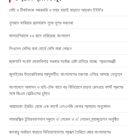
মেটা ও টিকটককে নজরদারি ও তথ্য যাচাই বাড়াতে আহ্বান ইইউ’র
নুসরাত ফারিয়ার গ্ল্যামারাস লুকে মুগ্ধ ভক্তরা
মালয়েশিয়াকে ৮৯ রানে হারিয়েছে বাংলাদেশ
লিওনেল মেসির বাবা হোর্হে মেসি মারা গেছেন
জ্বালানি সংকট মোকাবিলায় সরকার সর্বোচ্চ চেষ্টা চালিয়ে যাচ্ছে: প্রধানমন্ত্রী
জুলাইয়ের উত্তরাধিকার প্রস্ফুটিত: বাংলাদেশের তরুণরা এগিয়ে আসছে নেতৃত্বে
বাংলাদেশে আবাসন ও হাই-টেক খাতে বড় বিনিয়োগে চায়না রেলওয়ে ফার্স্ট গ্রুপের
সঙ্গে জিএম হোল্ডিংসের চুক্তি
আরামকো ট্রেডিং থেকে এক কার্গো এলএনজি কেনার প্রস্তাব অনুমোদন
সামারফিল্ড ইন্টারন্যাশনাল স্কুলে ও’ লেভেল ও এ’ লেভেল গ্র্যাজুয়েশন অনুষ্ঠিত
জলবায়ু অর্থায়ন বাড়াতে বিনিয়োগযোগ্য প্রকল্প তৈরিতে জোর বাংলাদেশের