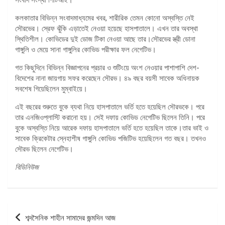
কলকাতার বিভিন্ন সংবাদমাধ্যমের খবর, শারীরিক তেমন কোনো অস্বস্তি নেই
সৌরভের। স্রেফ ঝুঁকি এড়াতেই নেওয়া হয়েছে হাসপাতালে। এখন তার অবস্থা
স্থিতিশীল। কোভিডের দুই ডোজ টিকা নেওয়া আছে তার।সৌরভের স্ত্রী ডোনা
গাঙ্গুলি ও মেয়ে সানা গাঙ্গুলির কোভিড পরীক্ষার ফল নেগেটিভ।
গত কিছুদিনে বিভিন্ন বিজ্ঞাপনের প্রচার ও শুটিংয়ে অংশ নেওয়ার পাশাপাশি দেশ-
বিদেশের নানা জায়গায় সফর করেছেন সৌরভ। ৪৯ বছর বয়সী সাবেক অধিনায়ক
সবশেষ গিয়েছিলেন মুম্বাইয়ে।
এই বছরের শুরুতে বুকে ব্যথা নিয়ে হাসপাতালে ভর্তি হতে হয়েছিল সৌরভকে। পরে
তার এনজিওপ্লাস্টি করানো হয়। সেই দফায় কোভিড নেগেটিভ ছিলেন তিনি। পরে
বুকে অস্বস্তি নিয়ে আরেক দফায় হাসপাতালে ভর্তি হতে হয়েছিল তাকে।তার ভাই ও
সাবেক ক্রিকেটার স্নেহাশীষ গাঙ্গুলি কোভিড পজিটিভ হয়েছিলেন গত বছর। তখনও
সৌরভ ছিলেন নেগেটিভ।
বিডিনিউজ
পোস্ট
শব্দসৈনিক শাহীন সামাদের জন্মদিন আজ