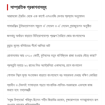
সাম্প্রতিক প্রকাশনাসমূহ
আরামকো ট্রেডিং থেকে এক কার্গো এলএনজি কেনার প্রস্তাব অনুমোদন
সামারফিল্ড ইন্টারন্যাশনাল স্কুলে ও’ লেভেল ও এ’ লেভেল গ্র্যাজুয়েশন অনুষ্ঠিত
জলবায়ু অর্থায়ন বাড়াতে বিনিয়োগযোগ্য প্রকল্প তৈরিতে জোর বাংলাদেশের
ব্র্যান্ড মূল্যে বলিউডের শীর্ষে আলিয়া ভাট
রোনালদোর আয় ৩৭১০ কোটি, ফুটবলের নতুন বাণিজ্যিক রাজা হওয়ার দৌড়ে কারা?
প্রস্তুতি ম্যাচে ৯২ রানের লিড অস্ট্রেলিয়া একাদশের, চাপে বাংলাদেশ
পোশাক শিল্পে মূল্য সংযোজন বাড়াতে বাংলাদেশে বড় সম্ভাবনা দেখছে দক্ষিণ কোরিয়া
স্বাধীন ও টেকসই গণমাধ্যম গড়তে সাংবাদিক-মালিক-সরকারকে একসঙ্গে কাজ
করতে হবে: তথ্যমন্ত্রী
‘সবুজ বিপ্লবের’ পথিকৃৎ ছিলেন শহীদ জিয়াউর রহমান, বৃক্ষরোপণকে গণআন্দোলনে রূপ
দেওয়ার আহ্বান পরিবেশমন্ত্রীর