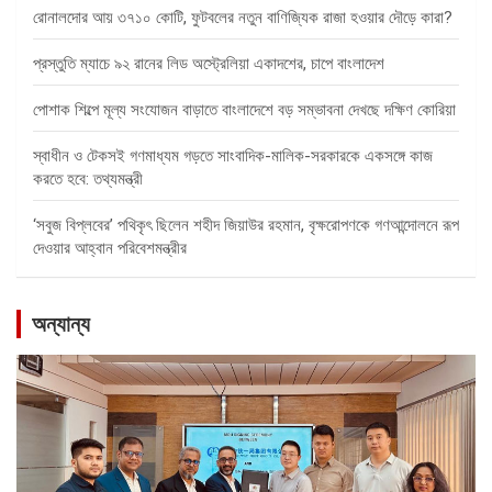
রোনালদোর আয় ৩৭১০ কোটি, ফুটবলের নতুন বাণিজ্যিক রাজা হওয়ার দৌড়ে কারা?
প্রস্তুতি ম্যাচে ৯২ রানের লিড অস্ট্রেলিয়া একাদশের, চাপে বাংলাদেশ
পোশাক শিল্পে মূল্য সংযোজন বাড়াতে বাংলাদেশে বড় সম্ভাবনা দেখছে দক্ষিণ কোরিয়া
স্বাধীন ও টেকসই গণমাধ্যম গড়তে সাংবাদিক-মালিক-সরকারকে একসঙ্গে কাজ
করতে হবে: তথ্যমন্ত্রী
‘সবুজ বিপ্লবের’ পথিকৃৎ ছিলেন শহীদ জিয়াউর রহমান, বৃক্ষরোপণকে গণআন্দোলনে রূপ
দেওয়ার আহ্বান পরিবেশমন্ত্রীর
অন্যান্য