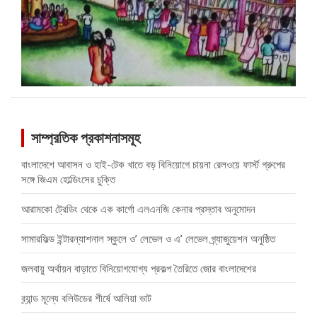
সাম্প্রতিক প্রকাশনাসমূহ
বাংলাদেশে আবাসন ও হাই-টেক খাতে বড় বিনিয়োগে চায়না রেলওয়ে ফার্স্ট গ্রুপের
সঙ্গে জিএম হোল্ডিংসের চুক্তি
আরামকো ট্রেডিং থেকে এক কার্গো এলএনজি কেনার প্রস্তাব অনুমোদন
সামারফিল্ড ইন্টারন্যাশনাল স্কুলে ও’ লেভেল ও এ’ লেভেল গ্র্যাজুয়েশন অনুষ্ঠিত
জলবায়ু অর্থায়ন বাড়াতে বিনিয়োগযোগ্য প্রকল্প তৈরিতে জোর বাংলাদেশের
ব্র্যান্ড মূল্যে বলিউডের শীর্ষে আলিয়া ভাট