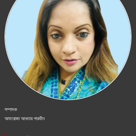
সম্পাদক
আফরোজা আখতার পারভীন