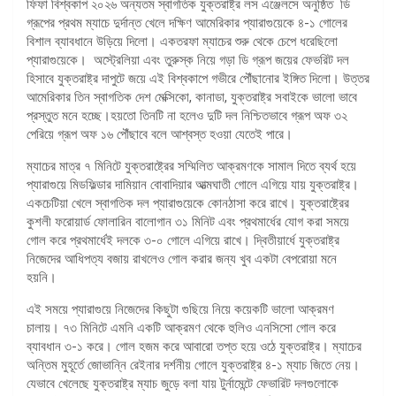
ফিফা বিশ্বকাপ ২০২৬ অন্যতম স্বাগতিক যুক্তরাষ্ট্র লস এঞ্জেলসে অনুষ্ঠিত ডি
গ্রূপের প্রথম ম্যাচে দুর্দান্ত খেলে দক্ষিণ আমেরিকার প্যারাগুয়েকে ৪-১ গোলের
বিশাল ব্যাবধানে উড়িয়ে দিলো। একতরফা ম্যাচের শুরু থেকে চেপে ধরেছিলো
প্যারাগুয়েকে। অস্ট্রেলিয়া এবং তুরুস্ক নিয়ে গড়া ডি গ্রূপ জয়ের ফেভরিট দল
হিসাবে যুক্তরাষ্ট্র দাপুটে জয়ে এই বিশ্বকাপে গভীরে পৌঁছানোর ইঙ্গিত দিলো। উত্তর
আমেরিকার তিন স্বাগতিক দেশ মেক্সিকো, কানাডা, যুক্তরাষ্ট্র সবাইকে ভালো ভাবে
প্রস্তুত মনে হচ্ছে।হয়তো তিনটি না হলেও দুটি দল নিশ্চিতভাবে গ্রূপ অফ ৩২
পেরিয়ে গ্রূপ অফ ১৬ পৌঁছাবে বলে আশ্বস্ত হওয়া যেতেই পারে।
ম্যাচের মাত্র ৭ মিনিটে যুক্তরাষ্ট্রের সম্মিলিত আক্রমণকে সামাল দিতে ব্যর্থ হয়ে
প্যারাগুয়ে মিডফিল্ডার দামিয়ান বোবাদিয়ার আত্মঘাতী গোলে এগিয়ে যায় যুক্তরাষ্ট্র।
একচেটিয়া খেলে স্বাগতিক দল প্যারাগুয়েকে কোনঠাসা করে রাখে। যুক্তরাষ্ট্রের
কুশলী ফরোয়ার্ড ফোলারিন বালোগান ৩১ মিনিট এবং প্রথমার্ধের যোগ করা সময়ে
গোল করে প্রথমার্ধেই দলকে ৩-০ গোলে এগিয়ে রাখে। দ্বিতীয়ার্ধে যুক্তরাষ্ট্র
নিজেদের আধিপত্য বজায় রাখলেও গোল করার জন্য খুব একটা বেপরোয়া মনে
হয়নি।
এই সময়ে প্যারাগুয়ে নিজেদের কিছুটা গুছিয়ে নিয়ে কয়েকটি ভালো আক্রমণ
চালায়। ৭৩ মিনিটে এমনি একটি আক্রমণ থেকে হুলিও এনসিসো গোল করে
ব্যাবধান ৩-১ করে। গোল হজম করে আবারো তপ্ত হয়ে ওঠে যুক্তরাষ্ট্র। ম্যাচের
অন্তিম মুহূর্তে জোভান্নি রেইনার দর্শনীয় গোলে যুক্তরাষ্ট্র ৪-১ ম্যাচ জিতে নেয়।
যেভাবে খেলেছে যুক্তরাষ্ট্র ম্যাচ জুড়ে বলা যায় টুর্নামেন্টে ফেভারিট দলগুলোকে