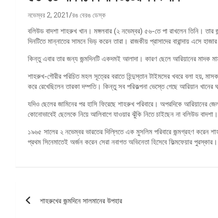
নভেম্বর 2, 2021
রঙ বেরঙ ডেস্ক
বলিউড বাদশা শাহরুখ খান। মঙ্গলবার (২ নভেম্বর) ৫৬-তে পা রাখলেন তিনি। তার জ
দিনটিতে মান্নাতের সামনে ভিড় করেন তারা। রাজকীয় প্রাসাদের বারান্দায় এসে হাজার
কিন্তু এবার তার জন্য জন্মদিনটি একদমই আলাদা। কারণ ছেলে আরিয়ানের মাদক মাম
শাহরুখ-গৌরীর পরিচিত মহল সূত্রের বরাতে হিন্দুস্তান টাইমসের খবরে বলা হয়, মা
করে রেখেছিলেন তারকা দম্পতি। কিন্তু সব পরিকল্পনা ভেস্তে গেছে আরিয়ান খানের
যদিও ছেলের জামিনের পর হাসি ফিরেছে শাহরুখ পরিবারে। অপরদিকে আরিয়ানের জেলমু
কোনোভাবেই ছেলেকে নিয়ে আলিবাগে যাওয়ার ঝুঁকি নিতে চাইছেন না বলিউড বাদশা। ম
১৯৬৫ সালের ২ নভেম্বর ভারতের দিল্লিতে এক মুসলিম পরিবারে জন্মগ্রহণ করেন শ
প্রথম সিনেমাতেই অর্জন করেন সেরা নবাগত অভিনেতা হিসেবে ফিল্মফেয়ার পুরস্কার। 
পোস্ট
শাহরুখের জন্মদিনে সালমানের উপহার
ন্যাভিগেশন