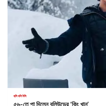
হলি বলি টলি
৫৬-তে পা দিলেন বলিউডের ‘কিং খান’