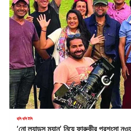
হলি বলি টলি
‌‘নো ল্যান্ডস ম্যান’ নিয়ে ফারুকীর প্রশংসা নওয়া