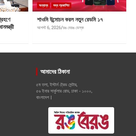
অন্যান্য
সদ্য প্রকাশিত
গ্রহণে
শাওমি উন্মোচন করল নতুন রেডমি ১৭
মন্ত্রী
আগস্ট 6, 2026
রঙ বেরঙ ডেস্ক
আমাদের ঠিকানা
৫ম তলা, ইস্টার্ন ট্রেড সেন্টার,
৫৬ ইনার সার্কুলার রোড, ঢাকা - ১০০০,
বাংলাদেশ |