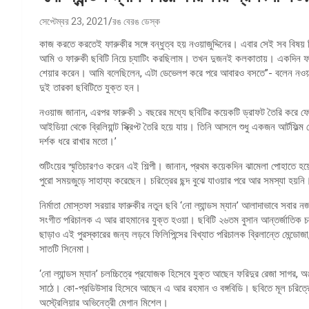
সেপ্টেম্বর 23, 2021
রঙ বেরঙ ডেস্ক
কাজ করতে করতেই ফারুকীর সঙ্গে বন্ধুত্ব হয় নওয়াজুদ্দিনের। এবার সেই সব বিষ
আমি ও ফারুকী ছবিটি নিয়ে চ্যাটিং করছিলাম। তখন দুজনই কলকাতায়। একদিন ফা
শেয়ার করেন। আমি বলেছিলেন, এটা ডেভেলপ করে পরে আবারও বসতে’’- বলেন নওয়াজ
দুই তারকা ছবিটিতে যুক্ত হন।
নওয়াজ জানান, এরপর ফারুকী ১ বছরের মধ্যে ছবিটির কয়েকটি ড্রাফট তৈরি করে ফেল
আইডিয়া থেকে ব্রিলিয়ান্ট স্ক্রিপ্ট তৈরি হয়ে যায়। তিনি আসলে শুধু একজন আর্টফিল্ম
দর্শক ধরে রাখার মতো।’
শুটিংয়ের স্মৃতিচারণও করেন এই শিল্পী। জানান, প্রথম কয়েকদিন ঝামেলা পোহাতে
পুরো সময়জুড়ে সাহায্য করেছেন। চরিত্রের ছন্দ বুঝে যাওয়ার পরে আর সমস্যা হয়নি
নির্মাতা মোস্তফা সরয়ার ফারুকীর নতুন ছবি ‌‘নো ল্যান্ডস ম্যান’ আলাদাভাবে সবার
সংগীত পরিচালক এ আর রাহমানের যুক্ত হওয়া। ছবিটি ২৬তম বুসান আন্তর্জাতিক চলচ্
ছাড়াও এই পুরস্কারের জন্য লড়বে ফিলিপিন্সের বিখ্যাত পরিচালক ব্রিলান্তে মেন্ডোজ
সাতটি সিনেমা।
‘নো ল্যান্ডস ম্যান’ চলচ্চিত্রে প্রযোজক হিসেবে যুক্ত আছেন ফরিদুর রেজা সাগর, অ
সাঠে। কো-প্রডিউসার হিসেবে আছেন এ আর রহমান ও বঙ্গবিডি। ছবিতে মূল চরিত্র
অস্ট্রেলিয়ার অভিনেত্রী মেগান মিশেল।