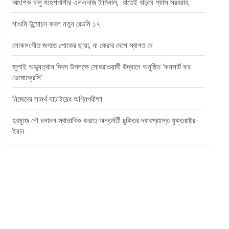
আংশিক চালু মহেশখালীর এলএনজি টার্মিনাল, রাতেই বাড়বে গ্যাস সরবরাহ
শাওমি উন্মোচন করল নতুন রেডমি ১৭
লোকসংগীত জগতে শোকের ছায়া, না ফেরার দেশে স্বাগত দে
জুলাই অভ্যুত্থান দিবস উপলক্ষে সোহরাওয়ার্দী উদ্যানে অনুষ্ঠিত ‘কনসার্ট ফর
ডেমোক্রেসি’
নিজেদের সামর্থ যাচাইয়ের অগ্নিপরীক্ষা
হরমুজে নৌ চলাচল স্বাভাবিক করতে অন্তর্বর্তী চুক্তির দ্বারপ্রান্তে যুক্তরাষ্ট্র-
ইরান