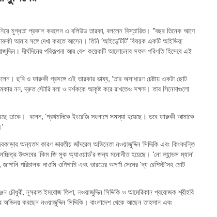
য় নিয়ে মুগ্ধতা প্রকাশ করলেন এ বলিউড তারকা, বললেন বিস্তারিত। ‘‘বছর তিনেক আগে
রুকী আমার সঙ্গে দেখা করতে আসেন। তিনি ‘আইডেন্টিটি’ বিষয়ক একটি আইডিয়া
ুদ্দিন। দীর্ঘদিনের পরিকল্পনা আর বেশ কয়েকটি আলোচনার সফল পরিণতি হিসেবে এই
েন। ছবি ও ফারুকী প্রসঙ্গে এই তারকার ভাষ্য, ‘তার অসাধারণ চেষ্টায় একটা ছোট
 মেকার নন, দ্রুত স্টোরি বলা ও দর্শককে আকৃষ্ট করে রাখতেও সক্ষম। তার সিনেমাগুলো
 হয়েছে তাকে। বলেন, ‘প্রথমদিকে ইংরেজি সংলাপে সমস্যা হয়েছে। তবে ফারুকী আমাকে
।’
 নজরকাড়ার অন্যতম কারণ ভারতীয় জাঁদরেল অভিনেতা নওয়াজুদ্দিন সিদ্দিকি এবং কিংবদন্তি
চিত্র উৎসবের ‘কিম জি সুক অ্যাওয়ার্ড’র জন্য মনোনীত হয়েছে। ‘নো ল্যান্ডস ম্যান’
া, জাপানি পরিচালক নাওমি ওগিগামি এবং ভারতের অপর্ণা সেনের ‘দ্য রেপিস্ট’সহ মোট
ঞ্জন চৌধুরী, নুসরাত ইমরোজ তিশা, নওয়াজুদ্দিন সিদ্দিকি ও আমেরিকান প্রযোজক শ্রীহরি
ে অভিনয় করছেন নওয়াজুদ্দিন সিদ্দিকি। বাংলাদেশ থেকে আছেন তাহসান এবং