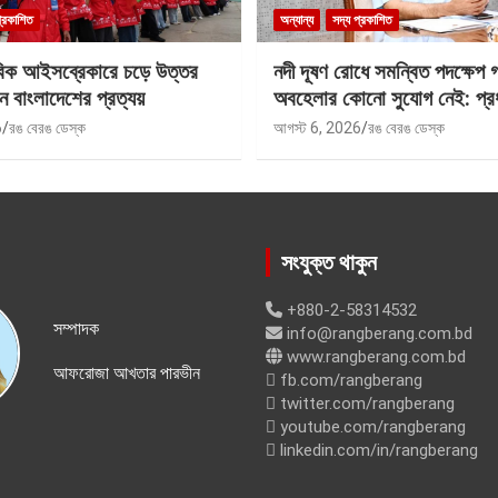
প্রকাশিত
অন্যান্য
সদ্য প্রকাশিত
বিক আইসব্রেকারে চড়ে উত্তর
নদী দূষণ রোধে সমন্বিত পদক্ষেপ 
ে বাংলাদেশের প্রত্যয়
অবহেলার কোনো সুযোগ নেই: প্রধান
6
রঙ বেরঙ ডেস্ক
আগস্ট 6, 2026
রঙ বেরঙ ডেস্ক
সংযুক্ত থাকুন
+880-2-58314532
সম্পাদক
info@rangberang.com.bd
www.rangberang.com.bd
আফরোজা আখতার পারভীন
fb.com/rangberang
twitter.com/rangberang
youtube.com/rangberang
linkedin.com/in/rangberang