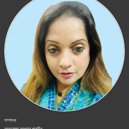
সম্পাদক
আফরোজা আখতার পারভীন