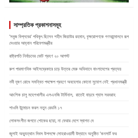
সাম্প্রতিক প্রকাশনাসমূহ
‘সবুজ বিপ্লবের’ পথিকৃৎ ছিলেন শহীদ জিয়াউর রহমান, বৃক্ষরোপণকে গণআন্দোলনে রূপ
দেওয়ার আহ্বান পরিবেশমন্ত্রীর
রাষ্ট্রপতি নির্বাচনের ভোট গ্রহণ ২০ আগস্ট
রুশ পারমাণবিক আইসব্রেকারে চড়ে উত্তর মেরু অভিযানে বাংলাদেশের প্রত্যয়
নদী দূষণ রোধে সমন্বিত পদক্ষেপ গ্রহণে অবহেলার কোনো সুযোগ নেই: প্রধানমন্ত্রী
আংশিক চালু মহেশখালীর এলএনজি টার্মিনাল, রাতেই বাড়বে গ্যাস সরবরাহ
শাওমি উন্মোচন করল নতুন রেডমি ১৭
লোকসংগীত জগতে শোকের ছায়া, না ফেরার দেশে স্বাগত দে
জুলাই অভ্যুত্থান দিবস উপলক্ষে সোহরাওয়ার্দী উদ্যানে অনুষ্ঠিত ‘কনসার্ট ফর