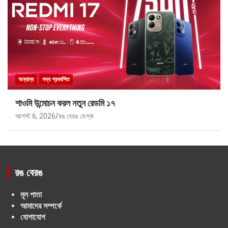
অন্যান্য
সদ্য প্রকাশিত
শাওমি উন্মোচন করল নতুন রেডমি ১৭
আগস্ট 6, 2026
রঙ বেরঙ ডেস্ক
রঙ বেরঙ
মূল পাতা
আমাদের সম্পর্কে
যোগাযোগ