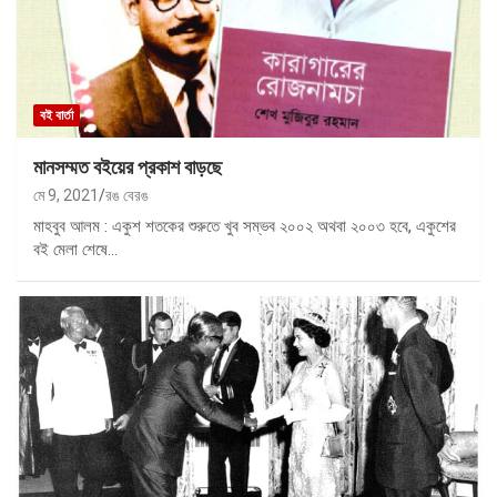
বই বার্তা
মানসম্মত বইয়ের প্রকাশ বাড়ছে
মে 9, 2021
রঙ বেরঙ
মাহবুব আলম : একুশ শতকের শুরুতে খুব সম্ভব ২০০২ অথবা ২০০৩ হবে, একুশের
বই মেলা শেষে…