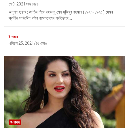
মে 9, 2021
রঙ বেরঙ
অনুপম হায়াৎ : জাতির পিতা বঙ্গবন্ধু শেখ মুজিবুর রহমান (১৯২০-১৯৭৫) যেমন
স্বাধীন সার্বভৌম রাষ্ট্র বাংলাদেশের প্রতিষ্ঠাতা,…
ই-বাজার
এপ্রিল 25, 2021
রঙ বেরঙ
ই-বাজার