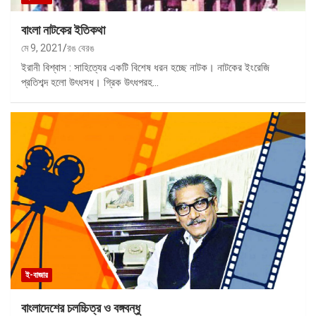
বাংলা নাটকের ইতিকথা
মে 9, 2021
রঙ বেরঙ
ইরানী বিশ্বাস : সাহিত্যের একটি বিশেষ ধরন হচ্ছে নাটক। নাটকের ইংরেজি
প্রতিশব্দ হলো উৎধসধ। গ্রিক উৎধপরহ…
ই-বাজার
বাংলাদেশের চলচ্চিত্র ও বঙ্গবন্ধু