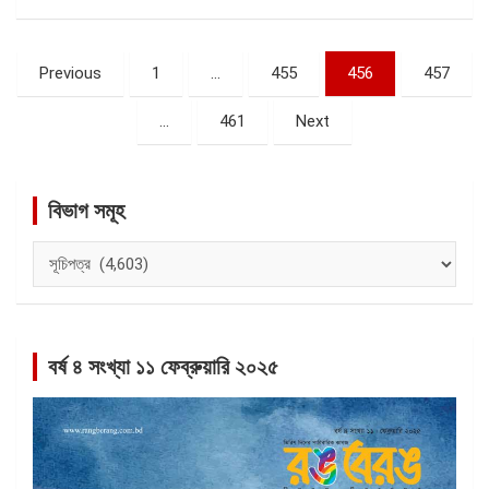
পোস্ট
Previous
1
…
455
456
457
ন্যাভিগেশন
…
461
Next
বিভাগ সমূহ
বিভাগ
সমূহ
বর্ষ ৪ সংখ্যা ১১ ফেব্রুয়ারি ২০২৫