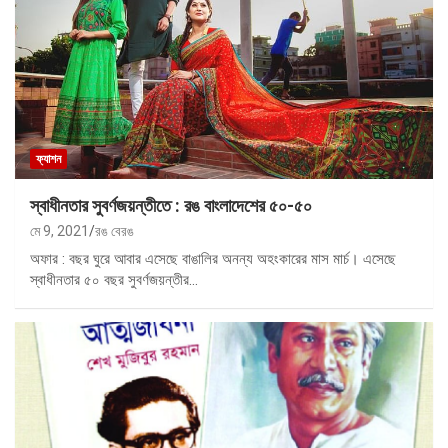
ফ্যাশন
স্বাধীনতার সুবর্ণজয়ন্তীতে : রঙ বাংলাদেশের ৫০-৫০
মে 9, 2021
রঙ বেরঙ
অফার : বছর ঘুরে আবার এসেছে বাঙালির অনন্য অহংকারের মাস মার্চ। এসেছে
স্বাধীনতার ৫০ বছর সুবর্ণজয়ন্তীর…