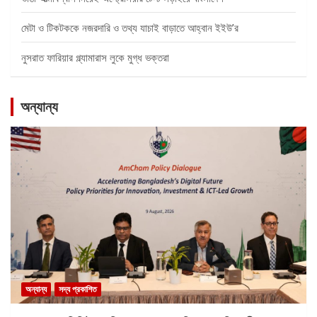
মেটা ও টিকটককে নজরদারি ও তথ্য যাচাই বাড়াতে আহ্বান ইইউ’র
নুসরাত ফারিয়ার গ্ল্যামারাস লুকে মুগ্ধ ভক্তরা
অন্যান্য
অন্যান্য
সদ্য প্রকাশিত