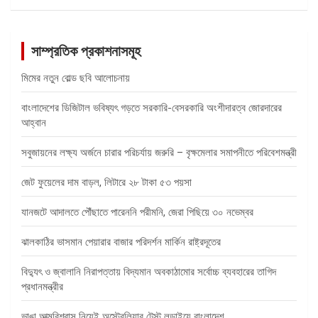
সাম্প্রতিক প্রকাশনাসমূহ
মিমের নতুন বোল্ড ছবি আলোচনায়
বাংলাদেশের ডিজিটাল ভবিষ্যৎ গড়তে সরকারি-বেসরকারি অংশীদারত্ব জোরদারের
আহ্বান
সবুজায়নের লক্ষ্য অর্জনে চারার পরিচর্যায় জরুরি – বৃক্ষমেলার সমাপনীতে পরিবেশমন্ত্রী
জেট ফুয়েলের দাম বাড়ল, লিটারে ২৮ টাকা ৫৩ পয়সা
যানজটে আদালতে পৌঁছাতে পারেননি পরীমনি, জেরা পিছিয়ে ৩০ নভেম্বর
ঝালকাঠির ভাসমান পেয়ারার বাজার পরিদর্শন মার্কিন রাষ্ট্রদূতের
বিদ্যুৎ ও জ্বালানি নিরাপত্তায় বিদ্যমান অবকাঠামোর সর্বোচ্চ ব্যবহারের তাগিদ
প্রধানমন্ত্রীর
ভাঙা আত্মবিশ্বাস নিয়েই অস্ট্রেলিয়ার টেস্ট লড়াইয়ে বাংলাদেশ