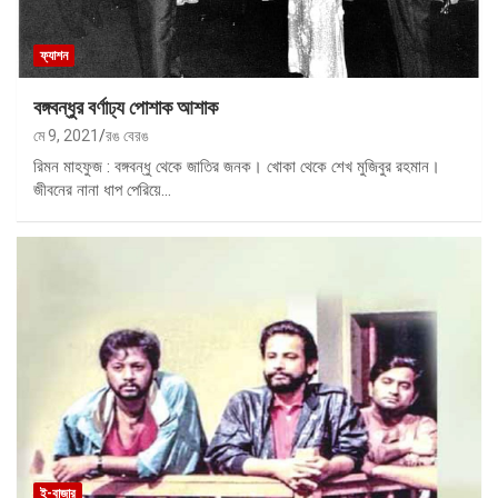
ফ্যাশন
বঙ্গবন্ধুর বর্ণাঢ্য পোশাক আশাক
মে 9, 2021
রঙ বেরঙ
রিমন মাহফুজ : বঙ্গবন্ধু থেকে জাতির জনক। খোকা থেকে শেখ মুজিবুর রহমান।
জীবনের নানা ধাপ পেরিয়ে…
ই-বাজার