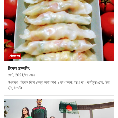
হেঁসেল ঘর
চিকেন ডাম্পলিং
মে 9, 2021
রঙ বেরঙ
উপকরণ : চিকেন কিমা সেদ্ধ আধা কাপ, ১ কাপ ময়দা, আধা কাপ কর্নফ্লাওয়ার, ডিম
২টা, টমেটো…