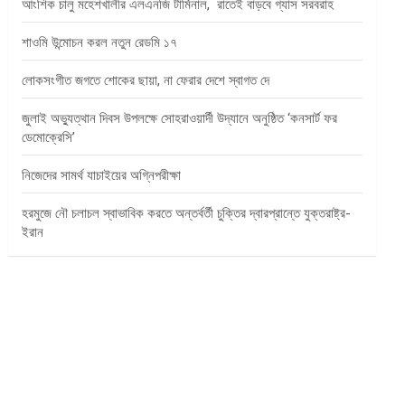
আংশিক চালু মহেশখালীর এলএনজি টার্মিনাল, রাতেই বাড়বে গ্যাস সরবরাহ
শাওমি উন্মোচন করল নতুন রেডমি ১৭
লোকসংগীত জগতে শোকের ছায়া, না ফেরার দেশে স্বাগত দে
জুলাই অভ্যুত্থান দিবস উপলক্ষে সোহরাওয়ার্দী উদ্যানে অনুষ্ঠিত ‘কনসার্ট ফর
ডেমোক্রেসি’
নিজেদের সামর্থ যাচাইয়ের অগ্নিপরীক্ষা
হরমুজে নৌ চলাচল স্বাভাবিক করতে অন্তর্বর্তী চুক্তির দ্বারপ্রান্তে যুক্তরাষ্ট্র-
ইরান