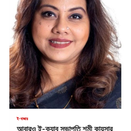
ই-বাজার
আবারও ই-ক্যাব সভাপতি শমী কায়সার