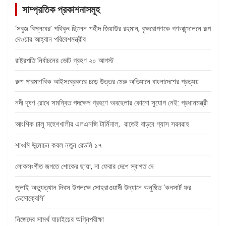
সাম্প্রতিক প্রকাশনাসমূহ
‘সবুজ বিপ্লবের’ পথিকৃৎ ছিলেন শহীদ জিয়াউর রহমান, বৃক্ষরোপণকে গণআন্দোলনে রূপ
দেওয়ার আহ্বান পরিবেশমন্ত্রীর
রাষ্ট্রপতি নির্বাচনের ভোট গ্রহণ ২০ আগস্ট
রুশ পারমাণবিক আইসব্রেকারে চড়ে উত্তর মেরু অভিযানে বাংলাদেশের প্রত্যয়
নদী দূষণ রোধে সমন্বিত পদক্ষেপ গ্রহণে অবহেলার কোনো সুযোগ নেই: প্রধানমন্ত্রী
আংশিক চালু মহেশখালীর এলএনজি টার্মিনাল, রাতেই বাড়বে গ্যাস সরবরাহ
শাওমি উন্মোচন করল নতুন রেডমি ১৭
লোকসংগীত জগতে শোকের ছায়া, না ফেরার দেশে স্বাগত দে
জুলাই অভ্যুত্থান দিবস উপলক্ষে সোহরাওয়ার্দী উদ্যানে অনুষ্ঠিত ‘কনসার্ট ফর
ডেমোক্রেসি’
নিজেদের সামর্থ যাচাইয়ের অগ্নিপরীক্ষা