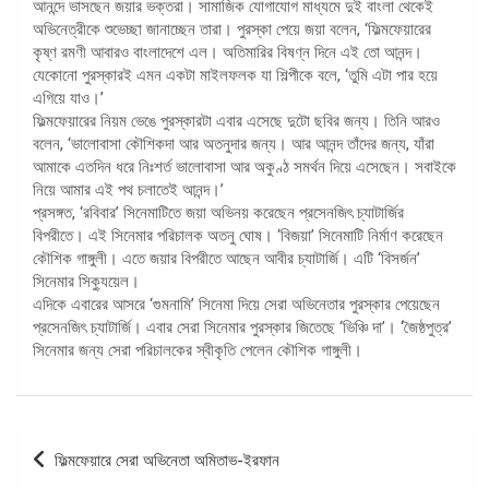
আনন্দে ভাসছেন জয়ার ভক্তরা। সামাজিক যোগাযোগ মাধ্যমে দুই বাংলা থেকেই
অভিনেত্রীকে শুভেচ্ছা জানাচ্ছেন তারা। পুরস্কা পেয়ে জয়া বলেন, ‘ফিল্মফেয়ারের
কৃষ্ণ রমণী আবারও বাংলাদেশে এল। অতিমারির বিষণ্ন দিনে এই তো আনন্দ।
যেকোনো পুরস্কারই এমন একটা মাইলফলক যা শিল্পীকে বলে, ‘তুমি এটা পার হয়ে
এগিয়ে যাও।’
ফিল্মফেয়ারের নিয়ম ভেঙে পুরস্কারটা এবার এসেছে দুটো ছবির জন্য। তিনি আরও
বলেন, ‘ভালোবাসা কৌশিকদা আর অতনুদার জন্য। আর আনন্দ তাঁদের জন্য, যাঁরা
আমাকে এতদিন ধরে নিঃশর্ত ভালোবাসা আর অকুণ্ঠ সমর্থন দিয়ে এসেছেন। সবাইকে
নিয়ে আমার এই পথ চলাতেই আনন্দ।’
প্রসঙ্গত, ‘রবিবার’ সিনেমাটিতে জয়া অভিনয় করেছেন প্রসেনজিৎ চ্যাটার্জির
বিপরীতে। এই সিনেমার পরিচালক অতনু ঘোষ। ‘বিজয়া’ সিনেমাটি নির্মাণ করেছেন
কৌশিক গাঙ্গুলী। এতে জয়ার বিপরীতে আছেন আবীর চ্যাটার্জি। এটি ‘বিসর্জন’
সিনেমার সিক্যুয়েল।
এদিকে এবারের আসরে ‘গুমনামি’ সিনেমা দিয়ে সেরা অভিনেতার পুরস্কার পেয়েছেন
প্রসেনজিৎ চ্যাটার্জি। এবার সেরা সিনেমার পুরস্কার জিতেছে ‘ভিঞ্চি দা’। ‘জৈষ্ঠপুত্র’
সিনেমার জন্য সেরা পরিচালকের স্বীকৃতি পেলেন কৌশিক গাঙ্গুলী।
পোস্ট
ফিল্মফেয়ারে সেরা অভিনেতা অমিতাভ-ইরফান
ন্যাভিগেশন