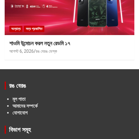
অন্যান্য
সদ্য প্রকাশিত
শাওমি উন্মোচন করল নতুন রেডমি ১৭
আগস্ট 6, 2026
রঙ বেরঙ ডেস্ক
রঙ বেরঙ
মূল পাতা
আমাদের সম্পর্কে
যোগাযোগ
বিভাগ সমূহ