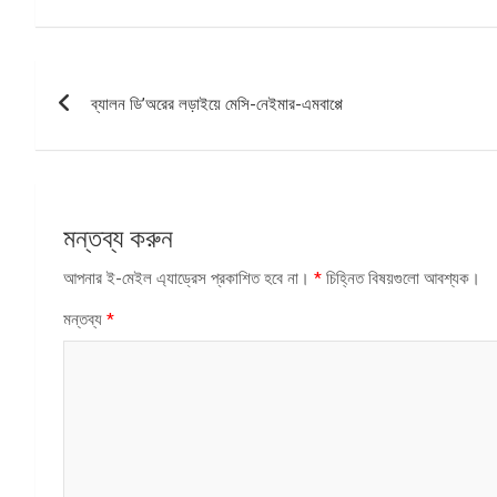
পোস্ট
ব্যালন ডি’অরের লড়াইয়ে মেসি-নেইমার-এমবাপ্পে
ন্যাভিগেশন
মন্তব্য করুন
আপনার ই-মেইল এ্যাড্রেস প্রকাশিত হবে না।
*
চিহ্নিত বিষয়গুলো আবশ্যক।
মন্তব্য
*