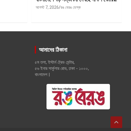
আগস্ট 7, 2026
রঙ বেরঙ ডেস্ক
আমাদের ঠিকানা
৫ম তলা, ইস্টার্ন ট্রেড সেন্টার,
৫৬ ইনার সার্কুলার রোড, ঢাকা - ১০০০,
বাংলাদেশ |