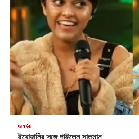
সুর মূর্চ্ছনা
ইয়োহানির সঙ্গে গাইলেন সালমান