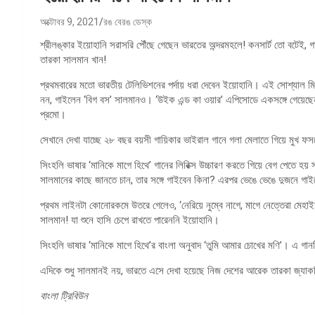
অক্টোবর 9, 2021
রঙ বেরঙ ডেস্ক
শ্রীলঙ্কার ইয়োহানি সরাসরি পৌঁছে গেছেন ভারতের অন্দরমহলে! কনসার্ট তো বটেই,
তারকা সালমান খান!
প্রথমবারের মতো ভারতীয় টেলিভিশনের পর্দায় ধরা দেবেন ইয়োহানি। এই সোশ্যাল 
নন, গাইলেন ‘বিগ বস’ সালমানও। ‘উইক এন্ড কা ওয়ার’ এপিসোডে একসঙ্গে গেয়েছেন
প্রমো।
সেখানে দেখা যাচ্ছে ২৮ বছর বয়সী গায়িকার ভাইরাল গানে গলা মেলাতে গিয়ে মুখ 
সিংহলি ভাষার ‘মানিকে মাগে হিথে’ গানের লিরিক্স উচ্চারণ করতে গিয়ে বেগ পেতে হ
সালমানের কাছে জানতে চান, তার সঙ্গে গাইবেন কিনা? এরপর ভেঙে ভেঙে দুজনে গা
প্রথম লাইনটা কোনোরকমে উতরে গেলেও, ‘নেরিয়ে নুম্বে নাগে, মাগে নেত্তেরা মেহাইয়
সালমান! যা শুনে হাসি চেপে রাখতে পারেননি ইয়োহানি।
সিংহলি ভাষার ‘মানিকে মাগে হিথে’র বাংলা অনুবাদ ‘তুমি আমার চোখের মণি’। এ 
এদিকে শুধু সালমানই নয়, ভারতে এসে দেখা হয়েছে নিজ দেশের আরেক তারকা জ্যাকলি
বাংলা ট্রিবিউন