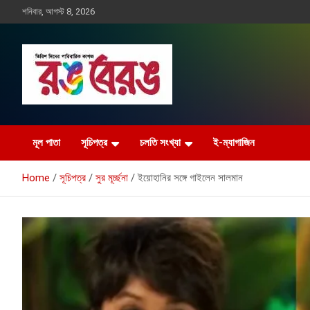
Skip
শনিবার, আগস্ট 8, 2026
to
content
Rangberang.com.bd
রঙ বেরঙ
মূল পাতা
সূচিপত্র
চলতি সংখ্যা
ই-ম্যাগাজিন
Home
সূচিপত্র
সুর মূর্চ্ছনা
ইয়োহানির সঙ্গে গাইলেন সালমান