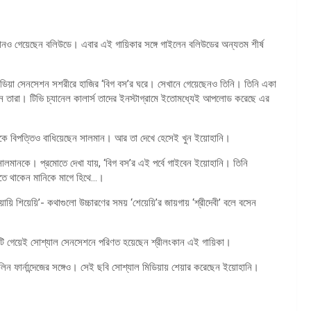
 গানও গেয়েছেন বলিউডে। এবার এই গায়িকার সঙ্গে গাইলেন বলিউডের অন্যতম শীর্ষ
মিডিয়া সেনসেশন সশরীরে হাজির ‘বিগ বস’র ঘরে। সেখানে গেয়েছেনও তিনি। তিনি একা
 তারা। টিভি চ্যানেল কালার্স তাদের ইনস্টাগ্রামে ইতোমধ্যেই আপলোড করেছে এর
ফসকে বিপত্তিও বাধিয়েছেন সালমান। আর তা দেখে হেসেই খুন ইয়োহানি।
য় সালমানকে। প্রমোতে দেখা যায়, ‘বিগ বস’র এই পর্বে গাইবেন ইয়োহানি। তিনি
ইতে থাকেন মানিকে মাগে হিথে…।
ায়ি শিয়েয়ি’- কথাগুলো উচ্চারণের সময় ‘শেয়েয়ি’র জায়গায় ‘শ্রীদেবী’ বলে বসেন
গানটি গেয়েই সোশ্যাল সেনসেশনে পরিণত হয়েছেন শ্রীলংকান এই গায়িকা।
ন ফার্নান্দেজের সঙ্গেও। সেই ছবি সোশ্যাল মিডিয়ায় শেয়ার করেছেন ইয়োহানি।