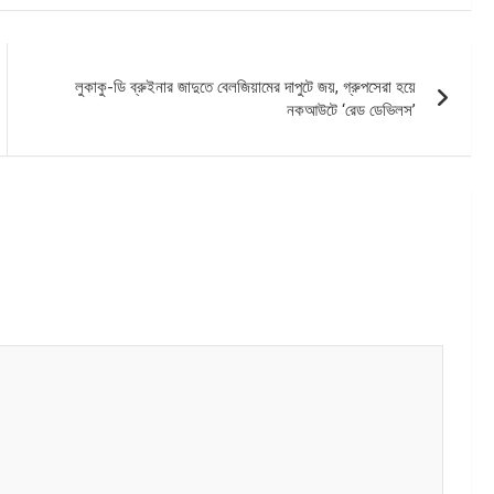
লুকাকু-ডি ব্রুইনার জাদুতে বেলজিয়ামের দাপুটে জয়, গ্রুপসেরা হয়ে
নকআউটে ‘রেড ডেভিলস’