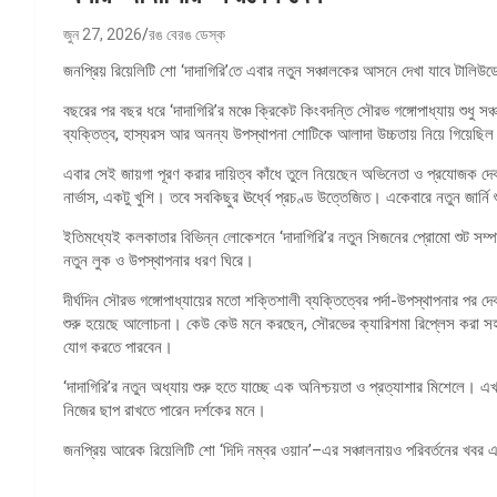
জুন 27, 2026
রঙ বেরঙ ডেস্ক
জনপ্রিয় রিয়েলিটি শো ‘দাদাগিরি’তে এবার নতুন সঞ্চালকের আসনে দেখা যাবে টালি
বছরের পর বছর ধরে ‘দাদাগিরি’র মঞ্চে ক্রিকেট কিংবদন্তি সৌরভ গঙ্গোপাধ্যায় শুধ
ব্যক্তিত্ব, হাস্যরস আর অনন্য উপস্থাপনা শোটিকে আলাদা উচ্চতায় নিয়ে গিয়েছিল
এবার সেই জায়গা পূরণ করার দায়িত্ব কাঁধে তুলে নিয়েছেন অভিনেতা ও প্রযোজক দে
নার্ভাস, একটু খুশি। তবে সবকিছুর ঊর্ধ্বে প্রচণ্ড উত্তেজিত। একেবারে নতুন জার্নি
ইতিমধ্যেই কলকাতার বিভিন্ন লোকেশনে ‘দাদাগিরি’র নতুন সিজনের প্রোমো শুট সম
নতুন লুক ও উপস্থাপনার ধরণ ঘিরে।
দীর্ঘদিন সৌরভ গঙ্গোপাধ্যায়ের মতো শক্তিশালী ব্যক্তিত্বের পর্দা-উপস্থাপনার প
শুরু হয়েছে আলোচনা। কেউ কেউ মনে করছেন, সৌরভের ক্যারিশমা রিপ্লেস করা সহ
যোগ করতে পারবেন।
‘দাদাগিরি’র নতুন অধ্যায় শুরু হতে যাচ্ছে এক অনিশ্চয়তা ও প্রত্যাশার মিশেলে। এ
নিজের ছাপ রাখতে পারেন দর্শকের মনে।
জনপ্রিয় আরেক রিয়েলিটি শো ‘দিদি নম্বর ওয়ান’–এর সঞ্চালনায়ও পরিবর্তনের খবর