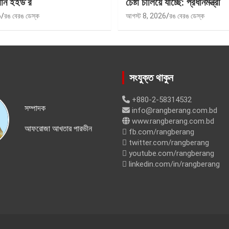
বান ইইউ’র
চেষ্টা চালিয়ে যাচ্ছে: প্রধানমন্ত্রী
6
রঙ বেরঙ ডেস্ক
আগস্ট 8, 2026
রঙ বেরঙ ডেস্ক
সংযুক্ত থাকুন
+880-2-58314532
সম্পাদক
info@rangberang.com.bd
www.rangberang.com.bd
আফরোজা আখতার পারভীন
fb.com/rangberang
twitter.com/rangberang
youtube.com/rangberang
linkedin.com/in/rangberang