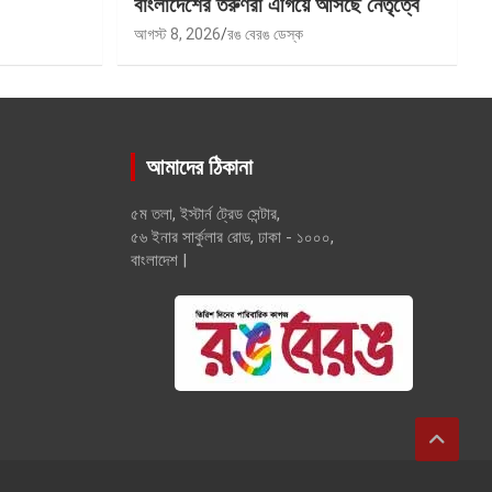
বাংলাদেশের তরুণরা এগিয়ে আসছে নেতৃত্বে
আগস্ট 8, 2026
রঙ বেরঙ ডেস্ক
আমাদের ঠিকানা
৫ম তলা, ইস্টার্ন ট্রেড সেন্টার,
৫৬ ইনার সার্কুলার রোড, ঢাকা - ১০০০,
বাংলাদেশ |