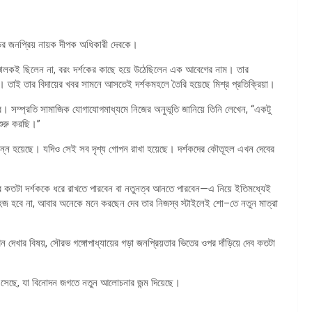
উডের জনপ্রিয় নায়ক দীপক অধিকারী দেবকে।
ু সঞ্চালকই ছিলেন না, বরং দর্শকের কাছে হয়ে উঠেছিলেন এক আবেগের নাম। তার
। তাই তার বিদায়ের খবর সামনে আসতেই দর্শকমহলে তৈরি হয়েছে মিশ্র প্রতিক্রিয়া।
ব। সম্প্রতি সামাজিক যোগাযোগমাধ্যমে নিজের অনুভূতি জানিয়ে তিনি লেখেন, “একটু
 শুরু করছি।”
্পন্ন হয়েছে। যদিও সেই সব দৃশ্য গোপন রাখা হয়েছে। দর্শকদের কৌতূহল এখন দেবের
র দেব কতটা দর্শককে ধরে রাখতে পারবেন বা নতুনত্ব আনতে পারবেন—এ নিয়ে ইতিমধ্যেই
জ হবে না, আবার অনেকে মনে করছেন দেব তার নিজস্ব স্টাইলেই শো–তে নতুন মাত্রা
খন দেখার বিষয়, সৌরভ গঙ্গোপাধ্যায়ের গড়া জনপ্রিয়তার ভিতের ওপর দাঁড়িয়ে দেব কতটা
 এসেছে, যা বিনোদন জগতে নতুন আলোচনার জন্ম দিয়েছে।