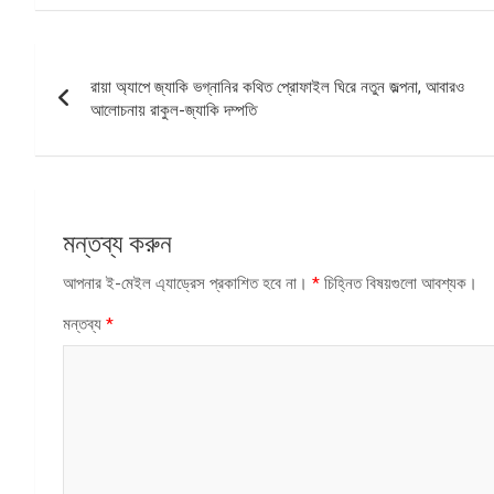
পোস্ট
রায়া অ্যাপে জ্যাকি ভগ্নানির কথিত প্রোফাইল ঘিরে নতুন জল্পনা, আবারও
ন্যাভিগেশন
আলোচনায় রাকুল-জ্যাকি দম্পতি
মন্তব্য করুন
আপনার ই-মেইল এ্যাড্রেস প্রকাশিত হবে না।
*
চিহ্নিত বিষয়গুলো আবশ্যক।
মন্তব্য
*