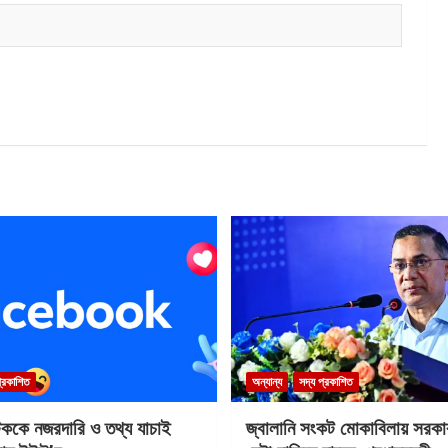
প্রকাশিত
অন্যান্য
সদ্য প্রকাশিত
টককে নজরদারি ও তথ্য যাচাই
জ্বালানি সংকট মোকাবিলায় সরকার 