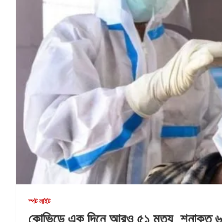
স্পট লাইট
কোভিডে এক দিনে আরও ৫১ মৃত্যু, শনাক্ত 