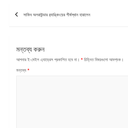
পোস্ট
সাকিব অলরাউন্ডার র‌্যাঙ্কিংয়ের শীর্ষস্থান হারালেন
ন্যাভিগেশন
মন্তব্য করুন
আপনার ই-মেইল এ্যাড্রেস প্রকাশিত হবে না।
*
চিহ্নিত বিষয়গুলো আবশ্যক।
মন্তব্য
*