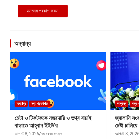
অন্যান্য
অন্যান্য
সদ্য প্রকাশিত
অন্যান্য
সদ্য 
মেটা ও টিকটককে নজরদারি ও তথ্য যাচাই
জ্বালানি সং
বাড়াতে আহ্বান ইইউ’র
চেষ্টা চালিয়ে 
আগস্ট 8, 2026
রঙ বেরঙ ডেস্ক
আগস্ট 8, 202