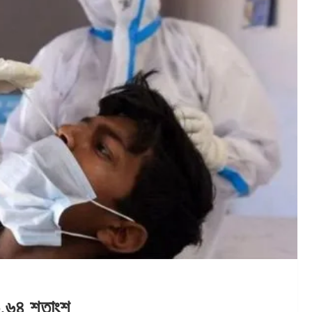
৬.৬৪ শতাংশ