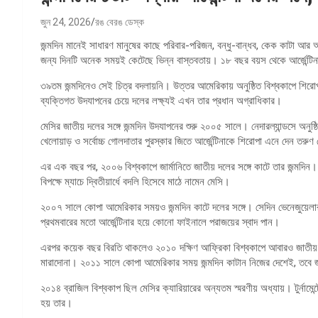
জুন 24, 2026
রঙ বেরঙ ডেস্ক
জন্মদিন মানেই সাধারণ মানুষের কাছে পরিবার-পরিজন, বন্ধু-বান্ধব, কেক কাটা আ
জন্য দিনটি অনেক সময়ই কেটেছে ভিন্ন বাস্তবতায়। ১৮ বছর বয়স থেকে আর্জেন্টিনার
৩৯তম জন্মদিনেও সেই চিত্র বদলায়নি। উত্তর আমেরিকায় অনুষ্ঠিত বিশ্বকাপে শিরোপ
ব্যক্তিগত উদযাপনের চেয়ে দলের লক্ষ্যই এখন তার প্রধান অগ্রাধিকার।
মেসির জাতীয় দলের সঙ্গে জন্মদিন উদযাপনের শুরু ২০০৫ সালে। নেদারল্যান্ডসে অনু
খেলোয়াড় ও সর্বোচ্চ গোলদাতার পুরস্কার জিতে আর্জেন্টিনাকে শিরোপা এনে দেন তরুণ
এর এক বছর পর, ২০০৬ বিশ্বকাপে জার্মানিতে জাতীয় দলের সঙ্গে কাটে তার জন্মদিন।
বিপক্ষে ম্যাচে দ্বিতীয়ার্ধে বদলি হিসেবে মাঠে নামেন মেসি।
২০০৭ সালে কোপা আমেরিকার সময়ও জন্মদিন কাটে দলের সঙ্গে। সেদিন ভেনেজুয়েলা
প্রথমবারের মতো আর্জেন্টিনার হয়ে কোনো ফাইনালে পরাজয়ের স্বাদ পান।
এরপর কয়েক বছর বিরতি থাকলেও ২০১০ দক্ষিণ আফ্রিকা বিশ্বকাপে আবারও জাতীয় 
মারাদোনা। ২০১১ সালে কোপা আমেরিকার সময় জন্মদিন কাটান নিজের দেশেই, তবে জা
২০১৪ ব্রাজিল বিশ্বকাপ ছিল মেসির ক্যারিয়ারের অন্যতম স্মরণীয় অধ্যায়। টুর্নামেন্
হয় তার।