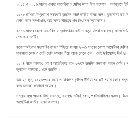
২০১৫ ও ২০১৬ সালের কোপা আমেরিকাও মেসির জন্য ছিল হতাশার। যথাক্রমে চিলি ও য
২০১৮ রাশিয়া বিশ্বকাপে আরেকটি জন্মদিন কাটে জাতীয় দলের সঙ্গে। জন্মদিনের ছয় দি
কোচ হোর্হে সাম্পাওলি, আর দলের দায়িত্ব পান লিওনেল স্কালোনি।
২০১৯ সালের কোপা আমেরিকায় স্কালোনির অধীনে নতুন যাত্রা শুরু হয়। যদিও সেমিফাইনা
শেষ করে দলটি।
করোনাভাইরাস মহামারির কারণে পিছিয়ে যাওয়া ২০২১ সালের কোপা আমেরিকা মেসির জ
মাঝরাতে কেক ও ছোট ছোট উপহার নিয়ে তাকে চমকে দেন। সেই টুর্নামেন্টেই দীর্ঘ ২
২০২৪ সালে আবারও কোপা আমেরিকার মঞ্চে ৩৭তম জন্মদিন উদযাপন করেন মেসি। সতী
ক্যাম্পে কাটানো ১২তম জন্মদিন।
আর ২৪ জুন, ২০২৬—৩৯ বছরে পা রাখলেন ফুটবল ইতিহাসের এই মহাতারকা। মধ্যরাতে আর
করে শুভেচ্ছা জানানো হয়েছে।
সময়ের সঙ্গে অনেক কিছু বদলেছে, বদলেছে সতীর্থ, কোচ, প্রতিযোগিতার মঞ্চও। কি
আর্জেন্টিনা জাতীয় দলের ক্যাম্প।