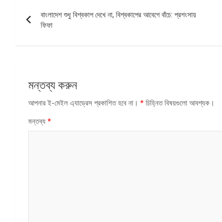
পোস্ট
বাংলাদেশ শুধু বিশ্বকাপ দেখে না, বিশ্বকাপের আবেগে বাঁচে: প্রশংসায়
ন্যাভিগেশন
ফিফা
মন্তব্য করুন
আপনার ই-মেইল এ্যাড্রেস প্রকাশিত হবে না।
*
চিহ্নিত বিষয়গুলো আবশ্যক।
মন্তব্য
*