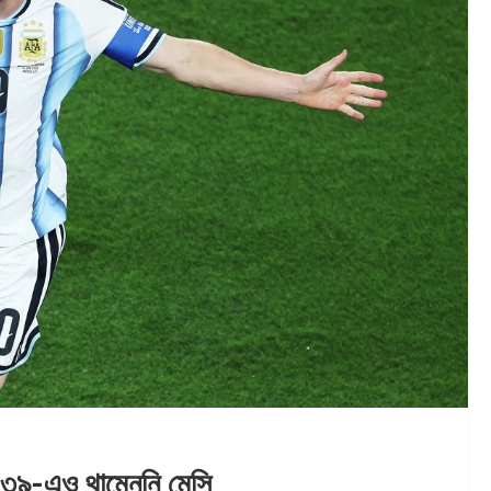
গে, ৩৯-এও থামেননি মেসি