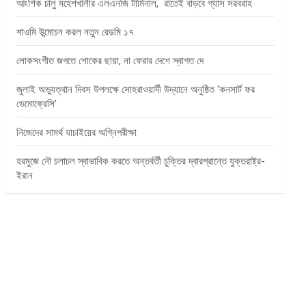
আংশিক চালু মহেশখালীর এলএনজি টার্মিনাল, রাতেই বাড়বে গ্যাস সরবরাহ
শাওমি উন্মোচন করল নতুন রেডমি ১৭
লোকসংগীত জগতে শোকের ছায়া, না ফেরার দেশে স্বাগত দে
জুলাই অভ্যুত্থান দিবস উপলক্ষে সোহরাওয়ার্দী উদ্যানে অনুষ্ঠিত ‘কনসার্ট ফর
ডেমোক্রেসি’
নিজেদের সামর্থ যাচাইয়ের অগ্নিপরীক্ষা
হরমুজে নৌ চলাচল স্বাভাবিক করতে অন্তর্বর্তী চুক্তির দ্বারপ্রান্তে যুক্তরাষ্ট্র-
ইরান