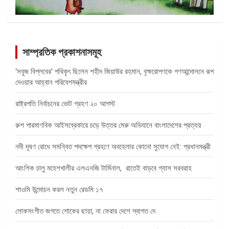
সাম্প্রতিক প্রকাশনাসমূহ
‘সবুজ বিপ্লবের’ পথিকৃৎ ছিলেন শহীদ জিয়াউর রহমান, বৃক্ষরোপণকে গণআন্দোলনে রূপ
দেওয়ার আহ্বান পরিবেশমন্ত্রীর
রাষ্ট্রপতি নির্বাচনের ভোট গ্রহণ ২০ আগস্ট
রুশ পারমাণবিক আইসব্রেকারে চড়ে উত্তর মেরু অভিযানে বাংলাদেশের প্রত্যয়
নদী দূষণ রোধে সমন্বিত পদক্ষেপ গ্রহণে অবহেলার কোনো সুযোগ নেই: প্রধানমন্ত্রী
আংশিক চালু মহেশখালীর এলএনজি টার্মিনাল, রাতেই বাড়বে গ্যাস সরবরাহ
শাওমি উন্মোচন করল নতুন রেডমি ১৭
লোকসংগীত জগতে শোকের ছায়া, না ফেরার দেশে স্বাগত দে