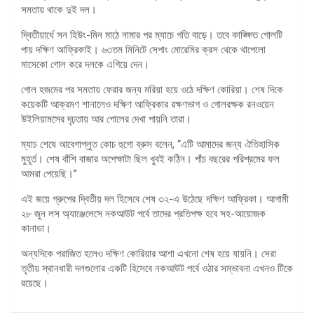
সমতায় থাকে দুই দল।
দ্বিতীয়ার্ধে সন হিউং-মিন মাঠে নামার পর ম্যাচে গতি বাড়ে। তবে কাঙ্ক্ষিত গোলটি
পায় দক্ষিণ আফ্রিকাই। ৬৩তম মিনিটে সেপাং মোরেমির ক্রস থেকে থাপেলো
মাসেকো গোল করে দলকে এগিয়ে দেন।
গোল হজমের পর সমতায় ফেরার জন্য মরিয়া হয়ে ওঠে দক্ষিণ কোরিয়া। শেষ দিকে
কয়েকটি আক্রমণ শানালেও দক্ষিণ আফ্রিকার রক্ষণভাগ ও গোলরক্ষক রনওয়েন
উইলিয়ামসের দৃঢ়তায় আর গোলের দেখা পায়নি তারা।
ম্যাচ শেষে আবেগাপ্লুত কোচ হুগো ব্রুস বলেন, “এটি আমাদের জন্য ঐতিহাসিক
মুহূর্ত। শেষ বাঁশি বাজার অপেক্ষাটা ছিল খুবই কঠিন। পাঁচ বছরের পরিশ্রমের ফল
আমরা পেয়েছি।”
এই জয়ে গ্রুপের দ্বিতীয় দল হিসেবে শেষ ৩২-এ উঠেছে দক্ষিণ আফ্রিকা। আগামী
২৮ জুন লস অ্যাঞ্জেলেসে নকআউট পর্বে তাদের প্রতিপক্ষ হবে সহ-আয়োজক
কানাডা।
অন্যদিকে পরাজিত হলেও দক্ষিণ কোরিয়ার আশা এখনো শেষ হয়ে যায়নি। সেরা
তৃতীয় স্থানধারী দলগুলোর একটি হিসেবে নকআউট পর্বে ওঠার সম্ভাবনা এখনও টিকে
রয়েছে।