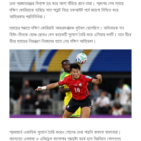
চেক প্রজাতন্ত্রের বিপক্ষে ড্র করে আশা বাঁচিয়ে রাখে তারা। গ্রুপের শেষ ম্যাচে
দক্ষিণ কোরিয়াকে হারিয়ে সাত পয়েন্ট নিয়ে নকআউট পর্বে জায়গা নিশ্চিত করে
আফ্রিকার প্রতিনিধিরা।
ম্যাচের শুরুতে দক্ষিণ কোরিয়াই আক্রমণাত্মক ফুটবল খেলেছিল। অধিনায়ক সন
হিউং-মিনকে বেঞ্চে রেখেও বেশ কয়েকটি সুযোগ তৈরি করে এশিয়ার দলটি। তবে ধীরে
ধীরে ম্যাচের নিয়ন্ত্রণ নিজেদের হাতে নেয় দক্ষিণ আফ্রিকা।
প্রথমার্ধে একাধিক সুযোগ তৈরি করেও গোলের দেখা পায়নি বাফানা বাফানারা।
থালেন্তে এমবাথা ও এভিডেন্স মাগোপার প্রচেষ্টা ব্যর্থ হলে বিরতিতে গোলশূন্য