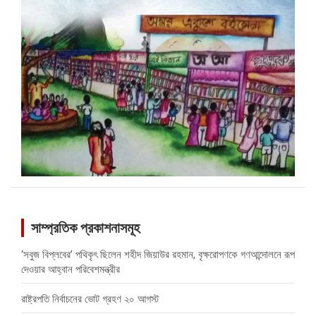
সাম্প্রতিক প্রকাশনাসমূহ
‘সবুজ বিপ্লবের’ পথিকৃৎ ছিলেন শহীদ জিয়াউর রহমান, বৃক্ষরোপণকে গণআন্দোলনে রূপ
দেওয়ার আহ্বান পরিবেশমন্ত্রীর
রাষ্ট্রপতি নির্বাচনের ভোট গ্রহণ ২০ আগস্ট