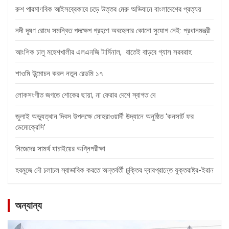
রুশ পারমাণবিক আইসব্রেকারে চড়ে উত্তর মেরু অভিযানে বাংলাদেশের প্রত্যয়
নদী দূষণ রোধে সমন্বিত পদক্ষেপ গ্রহণে অবহেলার কোনো সুযোগ নেই: প্রধানমন্ত্রী
আংশিক চালু মহেশখালীর এলএনজি টার্মিনাল, রাতেই বাড়বে গ্যাস সরবরাহ
শাওমি উন্মোচন করল নতুন রেডমি ১৭
লোকসংগীত জগতে শোকের ছায়া, না ফেরার দেশে স্বাগত দে
জুলাই অভ্যুত্থান দিবস উপলক্ষে সোহরাওয়ার্দী উদ্যানে অনুষ্ঠিত ‘কনসার্ট ফর
ডেমোক্রেসি’
নিজেদের সামর্থ যাচাইয়ের অগ্নিপরীক্ষা
হরমুজে নৌ চলাচল স্বাভাবিক করতে অন্তর্বর্তী চুক্তির দ্বারপ্রান্তে যুক্তরাষ্ট্র-ইরান
অন্যান্য