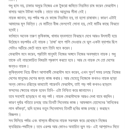
শুধু ছাদ নয়, ঢাকার অদূরে নিজের এক টুকরো জমিতে নিয়মিত চাষ করেন ফেরদৌস।
বাসায় আসে টাটকা সবজি। তাতে তার আনন্দের সীমা নেই।
নায়ক জানান, বড় পর্দার পর যে কাজে নিয়মিত হব, তা হলো চাষাবাদ। কারণ এটাই
আমাদের মূল ভিত্তি। যে মাটিতে বীজ ফেললেই সোনা হয়, সেই মাটির কাছে ফিরতে
হবেই।
বর্তমানে অনেক তরুণ কৃষিকাজ, খামার ব্যবসাতে ফিরছেন দেখে আরও উৎসাহী হয়ে
উঠেছেন বড়পর্দার এই নায়ক। ‘চাষা’ বলে গালি দেওয়ার যে ভুল একটা ব্যাপার ছিল
সেটাও অচীরে কেটে যাবে বলে তিনি মনে করেন।
ফেরদৌস মনে করেন, প্রতিটা মানুষই নিজের অঙ্গনে নিজের অবস্থানে নায়ক। শুধু
তাকে ওই নায়কোচিত বিষয়টা প্রকাশ করতে হবে। আর যে নায়ক সে তো দেশের
জন্যও নায়ক।
কৃষিব্যবসা নিয়ে ভীষণ আশাবাদী ফেরদৌস মনে করেন, এখন সুবর্ণ সময় চলছে নিজের
দেশের মানুষের দেশের জন্য কাজ করার। আর যেহেতু নিজেকে কখনও নায়ক ছাড়া
অন্য কোনও চরিত্রে ভাবতেই পারেননি ফেরদৌস, তাই পড় পর্দা কখনও ছাড়লে
ফসলের ক্ষেতের নায়ক হবেন তিনি- এটা নিশ্চিত করে জানালেন।
তবে সহসাই ছাড়ছেন না বড় পর্দা। নায়ক ফেরদৌসকে আরও দেখা যাবে বহুদিন।
কারণ দূর্বার গতিতে চলছে তার তিনটি সিনেমার কাজ। আফজাল হোসেনের ‘মানিকের
লাল কাঁকড়া’, হৃদি হকের নতুন সিনেমাসহ তিনটি ছবির কাজ চলছে। করছেন
বিজ্ঞপন।
সব মিলিয়ে পর্দার এবং বাস্তব জীবনের নায়ক সরগরম করে রেখেছেন নিজের
ক্যরিয়ার-পথটিকে। তবে এরপর আর কোনও অযাচিত ভুল নয়- এই আশ্বাসও দিতে