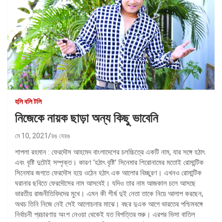
হলি বলি টলি
নিজেকে নায়ক ছাড়া অন্য কিছু ভাবেনি
মে 10, 2021
রঙ বেরঙ
শাপলা রহমান : ফেরদৌস আহমেদ বাংলাদেশের চলচ্চিত্রে একটি নাম, যার সঙ্গে হঠাৎ
এবং বৃষ্টি দুটোই সম্পৃক্ত। কারণ ‘হঠাৎ বৃষ্টি’ সিনেমার শিরোনামের মতোই রোমান্টিক
সিনেমার জগতে ফেরদৌস হয়ে ওঠেন হঠাৎ এক আলোর বিচ্ছুরণ। এখনও রোমান্টিক
ঘরানার ছবিতে ফেরদৌসের নাম আসবেই। যদিও তার নাম আজকাল চলে আসছে
ভারতীয় রাজনীতিবিদদের মুখে। এমন কী শীর্ষ দুই নেতা তাকে নিয়ে আলাপ করছেন,
অথচ তিনি নিজে নেই সেই আলোচনার মাঝে। বছর দুএক আগে ভারতের পশ্চিমবঙ্গে
নির্বাচনী প্রচারণায় অংশ নেওয়া থেকেই যত বিপত্তির শুরু। এরপর ভিসা বাতিল