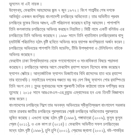
ভুললেন না এই নায়ক।
উল্লেখ্য, ফেরদৌস আহমেদের জন্ম ৭ জুন ১৯৭২। বিংশ শতাব্দীর শেষ দশকে
আবির্ভূত একজন জনপ্রিয় বাংলাদেশী চলচ্চিত্র অভিনেতা। তার অভিনীত প্রথম
চলচ্চিত্র বুকের ভিতর আগুন, এটি পরিচালনা করেছেন ছটকু আহমেদ। পাশাপাশি
তিনি কলকাতার চলচ্চিত্রে অভিনয় করছেন নিয়মিত। মিট্টি নামে একটি বলিউড এর
চলচ্চিত্রে তিনি অভিনয় করেছেন। ১৯৯৮ সালে তিনি খ্যাতিমান চলচ্চিত্রকার বাসু
চ্যাটার্জি পরিচালিত হঠাৎ বৃষ্টি ছবিতে অভিনয় করে ব্যাপক জনপ্রিয়তা অর্জন করেন।
চলচ্চিত্রে অভিনয়ের পাশপাশি তিনি মডেলিং, টিভি উপস্থাপনা ও টেলিভিশন নাটকে
অভিনয় করেছেন।
ফেরদৌস ঢাকা বিশ্ববিদ্যালয় থেকে গণযোগাযোগ ও সাংবাদিকতা বিষয়ে পড়াশুনা
করেছেন। চলচ্চিত্রে আসার আগে ফেরদৌস র‌্যাম্প মডেল হিসেবে কাজ করেছেন
ফ্যাশন সেক্টরে। আন্তর্জাতিক ফ্যাশন ডিজাইনার বিবি রাসেলের হাত ধরে র‌্যাম্পে
তার হাতেখড়ি। নব্বইয়ের দশকের শুরুতে বড় বড় বেশ কিছু ফ্যাশন শোর র‌্যাম্পিংয়ে
তিনি অংশ নেন। সুন্দর মুখাবয়বের সঙ্গে পুরুষালী দৈহিক কাঠামো তাকে দর্শপ্রিয় করে
তুলেছে। ২০১৫ সালে আরএফএল-এর ব্র্যান্ড এম্বাসেডর হন এবং তিনটি বিজ্ঞাপনে
কাজ করেন।
বাংলাদেশের চলচ্চিত্র শিল্পে তার অনবদ্য অভিনয়ের স্বীকৃতিস্বরূপ বাংলাদেশ সরকার
তাকে চারবার জাতীয় চলচ্চিত্র পুরস্কারের শ্রেষ্ঠ চলচ্চিত্র অভিনেতার পুরস্কারে
ভূষিত করেছে। এগুলো হচ্ছে হঠাৎ বৃষ্টি (১৯৯৮), গঙ্গাযাত্রা (২০০৯), কুসুম কুসুম
প্রেম (২০১১), ও এক কাপ চা (২০১৪)। ফেরদৌস অভিনীত সফল চলচ্চিত্রের
মধ্যে হঠাৎ বৃষ্টি (১৯৯৮), চুপি চুপি (২০০১), প্রেমের জ্বালা (২০০২), বউ-শাশুড়ির