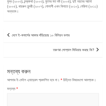
যুদ্ধ (২০০৩), চন্দ্রকথা (২০০৩), ফুলের মত বউ (২০০৪), দুই নয়নের আলো
(২০০৫), খায়রুন সুন্দরী (২০০৭), গোলাপী এখন বিলাতে (২০১০), গেরিলা (২০১১)
অন্যতম।
পোস্ট
দেশে ই-কমার্সের আকার দাঁড়িয়েছে ১০ বিলিয়ন ডলার
ন্যাভিগেশন
তরুণরা সোশ্যাল মিডিয়ায় করছে কি?
মন্তব্য করুন
আপনার ই-মেইল এ্যাড্রেস প্রকাশিত হবে না।
*
চিহ্নিত বিষয়গুলো আবশ্যক।
মন্তব্য
*