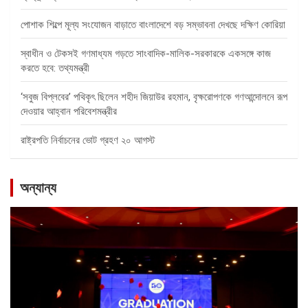
পোশাক শিল্পে মূল্য সংযোজন বাড়াতে বাংলাদেশে বড় সম্ভাবনা দেখছে দক্ষিণ কোরিয়া
স্বাধীন ও টেকসই গণমাধ্যম গড়তে সাংবাদিক-মালিক-সরকারকে একসঙ্গে কাজ
করতে হবে: তথ্যমন্ত্রী
‘সবুজ বিপ্লবের’ পথিকৃৎ ছিলেন শহীদ জিয়াউর রহমান, বৃক্ষরোপণকে গণআন্দোলনে রূপ
দেওয়ার আহ্বান পরিবেশমন্ত্রীর
রাষ্ট্রপতি নির্বাচনের ভোট গ্রহণ ২০ আগস্ট
অন্যান্য