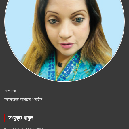
সম্পাদক
আফরোজা আখতার পারভীন
সংযুক্ত থাকুন