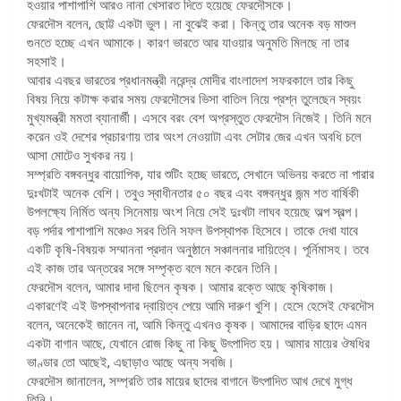
হওয়ার পাশাপাশি আরও নানা খেসারত দিতে হয়েছে ফেরদৌসকে।
ফেরদৌস বলেন, ছোট্ট একটা ভুল। না বুঝেই করা। কিন্তু তার অনেক বড় মাশুল
গুনতে হচ্ছে এখন আমাকে। কারণ ভারতে আর যাওয়ার অনুমতি মিলছে না তার
সহসাই।
আবার এবছর ভারতের প্রধানমন্ত্রী নরেন্দ্র মোদীর বাংলাদেশ সফরকালে তার কিছু
বিষয় নিয়ে কটাক্ষ করার সময় ফেরদৌসের ভিসা বাতিল নিয়ে প্রশ্ন তুলেছেন স্বয়ং
মুখ্যমন্ত্রী মমতা ব্যানার্জী। এসবে বরং বেশ অপ্রস্তুত ফেরদৌস নিজেই। তিনি মনে
করেন ওই দেশের প্রচারণায় তার অংশ নেওয়াটা এবং সেটার জের এখন অবধি চলে
আসা মোটেও সুখকর নয়।
সম্প্রতি বঙ্গবন্ধুর বায়োপিক, যার শুটিং হচ্ছে ভারতে, সেখানে অভিনয় করতে না পারার
দুঃখটাই অনেক বেশি। তবুও স্বাধীনতার ৫০ বছর এবং বঙ্গবন্ধুর জন্ম শত বার্ষিকী
উপলক্ষ্যে নির্মিত অন্য সিনেমায় অংশ নিয়ে সেই দুঃখটা লাঘব হয়েছে অল্প স্বল্প।
বড় পর্দার পাশাপাশি মঞ্চেও সরব তিনি সফল উপস্থাপক হিসেবে। তাকে দেখা যাবে
একটি কৃষি-বিষয়ক সম্মাননা প্রদান অনুষ্ঠানে সঞ্চালনার দায়িত্বে। পূর্নিমাসহ। তবে
এই কাজ তার অন্তরের সঙ্গে সম্পৃক্ত বলে মনে করেন তিনি।
ফেরদৌস বলেন, আমার দাদা ছিলেন কৃষক। আমার রক্তে আছে কৃষিকাজ।
একারণেই এই উপস্থাপনার দ্বায়িত্ব পেয়ে আমি দারুণ খুশি। হেসে হেসেই ফেরদৌস
বলেন, অনেকেই জানেন না, আমি কিন্তু এখনও কৃষক। আমাদের বাড়ির ছাদে এমন
একটা বাগান আছে, যেখানে রোজ কিছু না কিছু উৎপাদিত হয়। আমার মায়ের ঔষধির
ভাণ্ডার তো আছেই, এছাড়াও আছে অন্য সবজি।
ফেরদৌস জানালেন, সম্প্রতি তার মায়ের ছাদের বাগানে উৎপাদিত আখ দেখে মুগ্ধ
তিনি।