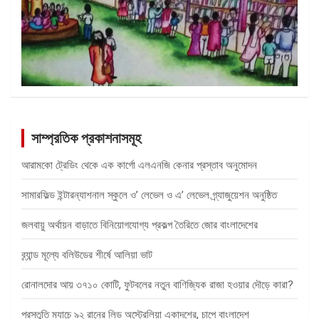
সাম্প্রতিক প্রকাশনাসমূহ
আরামকো ট্রেডিং থেকে এক কার্গো এলএনজি কেনার প্রস্তাব অনুমোদন
সামারফিল্ড ইন্টারন্যাশনাল স্কুলে ও’ লেভেল ও এ’ লেভেল গ্র্যাজুয়েশন অনুষ্ঠিত
জলবায়ু অর্থায়ন বাড়াতে বিনিয়োগযোগ্য প্রকল্প তৈরিতে জোর বাংলাদেশের
ব্র্যান্ড মূল্যে বলিউডের শীর্ষে আলিয়া ভাট
রোনালদোর আয় ৩৭১০ কোটি, ফুটবলের নতুন বাণিজ্যিক রাজা হওয়ার দৌড়ে কারা?
প্রস্তুতি ম্যাচে ৯২ রানের লিড অস্ট্রেলিয়া একাদশের, চাপে বাংলাদেশ